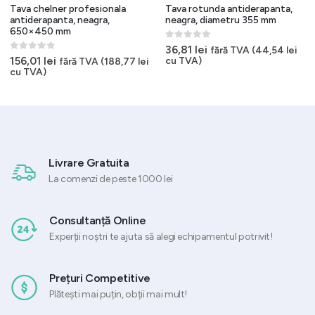
Tava chelner profesionala
Tava rotunda antiderapanta,
antiderapanta, neagra,
neagra, diametru 355 mm
650×450 mm
0
out of 5
36,81
lei
fără TVA (
44,54
lei
0
out of 5
156,01
lei
cu TVA)
fără TVA (
188,77
lei
cu TVA)
Livrare Gratuita
La comenzi de peste 1000 lei
Consultanță Online
Experții noștri te ajuta să alegi echipamentul potrivit!
Prețuri Competitive
Plătești mai puțin, obții mai mult!