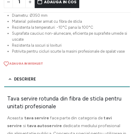
ADAUGA IN COS
Diametru: Ø350 mm
Material: poliester armat cu fibra de sticla
Rezistenta la temperaturi: -10°C pana la 100°C
Suprafata cauciuc non-alunecare, eficienta pe suprafete umede si
uscate
Rezistenta la socuri si lovituri
Potrivita pentru cicluri scurte la masini profesionale de spalat vase
ADAUGA IN WISHLIST
DESCRIERE
Tava servire rotunda din fibra de sticla pentru
unitati profesionale
Aceasta
tava servire
face parte din categoria de
tavi
servire
si
tava autoservire
dedicate mediului profesional
din alimentatie publica. Conceputa special pentru utilizarea in