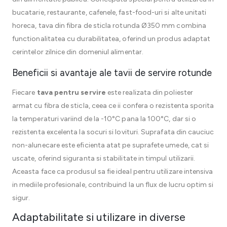
bucatarie, restaurante, cafenele, fast-food-uri si alte unitati
horeca, tava din fibra de sticla rotunda Ø350 mm combina
functionalitatea cu durabilitatea, oferind un produs adaptat
cerintelor zilnice din domeniul alimentar.
Beneficii si avantaje ale tavii de servire rotunde
Fiecare
tava pentru servire
este realizata din poliester
armat cu fibra de sticla, ceea ce ii confera o rezistenta sporita
la temperaturi variind de la -10°C pana la 100°C, dar si o
rezistenta excelenta la socuri si lovituri. Suprafata din cauciuc
non-alunecare este eficienta atat pe suprafete umede, cat si
uscate, oferind siguranta si stabilitate in timpul utilizarii.
Aceasta face ca produsul sa fie ideal pentru utilizare intensiva
in mediile profesionale, contribuind la un flux de lucru optim si
sigur.
Adaptabilitate si utilizare in diverse