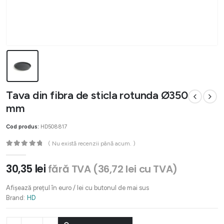
Tava din fibra de sticla rotunda Ø350
mm
Cod produs:
HD508817
( Nu există recenzii până acum. )
0
out of 5
30,35
lei
fără TVA (
36,72
lei
cu TVA)
Afișează prețul în euro / lei cu butonul de mai sus
Brand:
HD