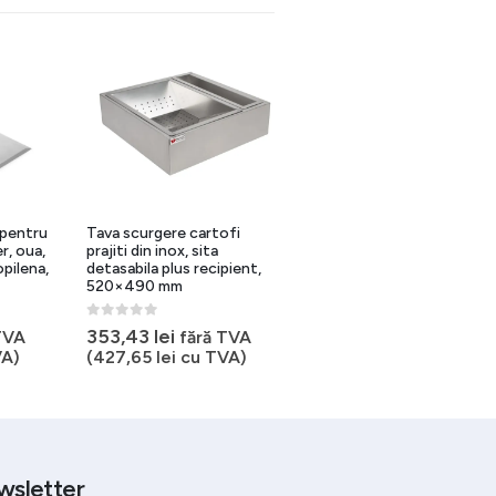
 pentru
Tava scurgere cartofi
Role pentru fragezire carn
r, oua,
prajiti din inox, sita
de pasare, 2 role presare
opilena,
detasabila plus recipient,
polipropilena, inox, 180 mm
520×490 mm
0
out of 5
1.190,60
lei
fără TVA
0
out of 5
353,43
lei
TVA
fără TVA
(
1.440,63
lei
cu TVA)
A)
(
427,65
lei
cu TVA)
wsletter