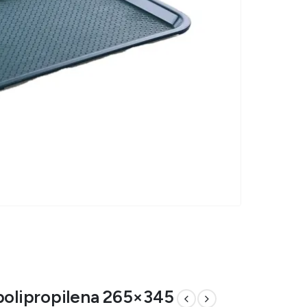
 polipropilena 265×345