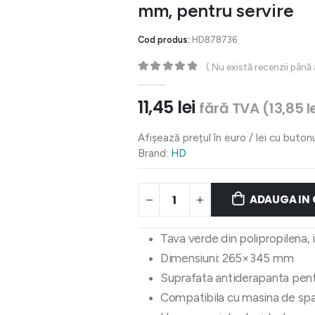
mm, pentru servire
Cod produs:
HD878736
( Nu există recenzii până
0
out of 5
11,45
lei
fără TVA (
13,85
l
Afișează prețul în euro / lei cu buton
Brand:
HD
ADAUGA IN
Tava verde din polipropilena, 
Dimensiuni: 265×345 mm
Suprafata antiderapanta pentr
Compatibila cu masina de spa