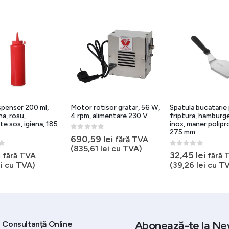
ispenser 200 ml,
Motor rotisor gratar, 56 W,
Spatula bucatarie
na, rosu,
4 rpm, alimentare 230 V
friptura, hamburge
te sos, igiena, 185
inox, maner polipr
275 mm
0
out of 5
690,59
lei
fără TVA
(
835,61
lei
cu TVA)
5
0
out of 5
i
32,45
lei
fără TVA
fără 
i
cu TVA)
(
39,26
lei
cu TV
Abonează-te la Ne
Consultanță Online