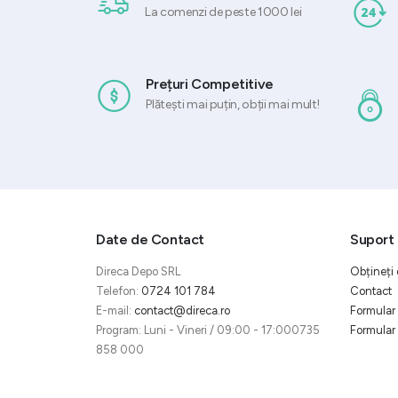
La comenzi de peste 1000 lei
Prețuri Competitive
Plătești mai puțin, obții mai mult!
Date de Contact
Suport 
Direca Depo SRL
Obțineți 
Telefon:
0724 101 784
Contact
E-mail:
contact@direca.ro
Formular 
Program: Luni - Vineri / 09:00 - 17:000735
Formular 
858 000