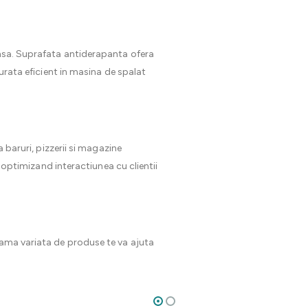
tensa. Suprafata antiderapanta ofera
curata eficient in masina de spalat
 baruri, pizzerii si magazine
, optimizand interactiunea cu clientii
Gama variata de produse te va ajuta