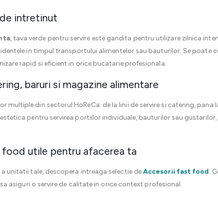
 de intretinut
nta
, tava verde pentru servire este gandita pentru utilizare zilnica in
ccidentele in timpul transportului alimentelor sau bauturilor. Se poate 
izare rapid si eficient in orice bucatarie profesionala.
ering, baruri si magazine alimentare
multiple din sectorul HoReCa: de la linii de servire si catering, pana la
estetica pentru servirea portiilor individuale, bauturilor sau gustarilor
t food utile pentru afacerea ta
a unitatii tale, descopera intreaga selectie de
Accesorii fast food
. 
i sa asiguri o servire de calitate in orice context profesional.