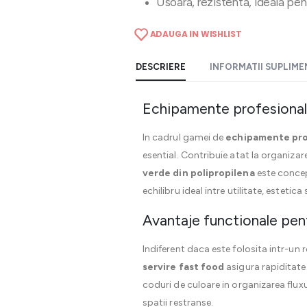
Usoara, rezistenta, ideala pen
ADAUGA IN WISHLIST
DESCRIERE
INFORMATII SUPLIM
Echipamente profesional
In cadrul gamei de
echipamente pro
esential. Contribuie atat la organizare
verde din polipropilena
este concepu
echilibru ideal intre utilitate, estetica 
Avantaje functionale pent
Indiferent daca este folosita intr-u
servire fast food
asigura rapiditate
coduri de culoare in organizarea flux
spatii restranse.