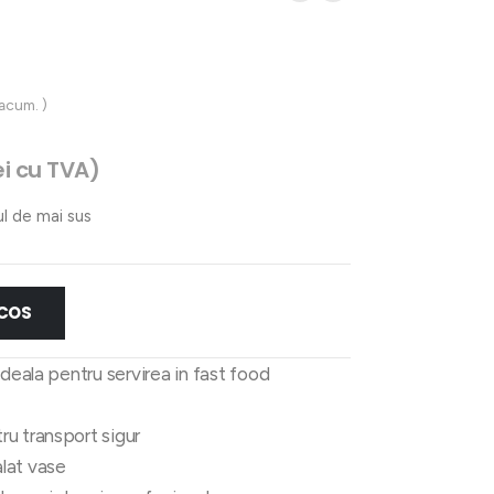
 acum. )
ei
cu TVA)
ul de mai sus
 COS
ideala pentru servirea in fast food
u transport sigur
lat vase