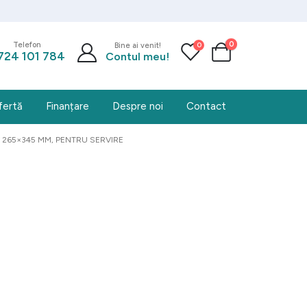
0
0
Telefon
Bine ai venit!
724 101 784
Contul meu!
fertă
Finanțare
Despre noi
Contact
 265×345 MM, PENTRU SERVIRE