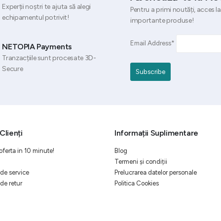
Experții noștri te ajuta să alegi
Pentru a primi noutăți, acces la
echipamentul potrivit!
importante produse!
Email Address*
NETOPIA Payments
Tranzacțiile sunt procesate 3D-
Secure
Clienți
Informații Suplimentare
oferta in 10 minute!
Blog
Termeni și condiții
de service
Prelucrarea datelor personale
de retur
Politica Cookies