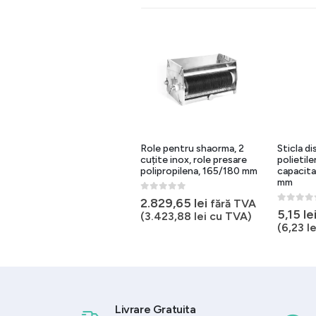
Sticla dispenser 350 ml,
Role pentru shaorma, 2
Sticla d
polietilena, rosu,
cuțite inox, role presare
polietile
capacitate sos, igiena, 205
polipropilena, 165/180 mm
capacita
mm
mm
0
out of 5
2.829,65
lei
fără TVA
0
out of 5
0
out of 
5,15
lei
5,15
le
fără TVA
(
3.423,88
lei
cu TVA)
(
6,23
lei
cu TVA)
(
6,23
le
Livrare Gratuita