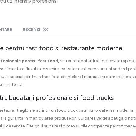
tru uz intensiv profesional
ENTARE
RECENZII (0)
e pentru fast food si restaurante moderne
fesionale pentru fast food
, restaurante si unitati de servire rapida
a eficienta a fluxului de servire, cat si la mentinerea unui standard pro
ta special pentru a face fata cerintelor din bucatarii comerciale si z
si rezistenta.
ru bucatarii profesionale si food trucks
n restaurant aglomerat, intr-un food truck sau intr-o cafenea moderna
 si siguranta in manipularea produselor. Culoarea verde adauga o nota 
ului de servire. Designul subtire si dimensiunile compacte permit manev