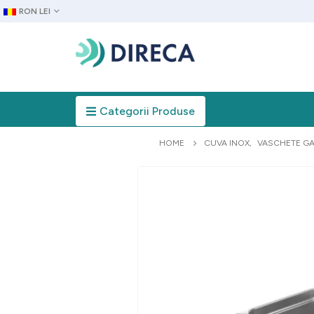
RON LEI
Categorii Produse
HOME
CUVA INOX
,
VASCHETE G