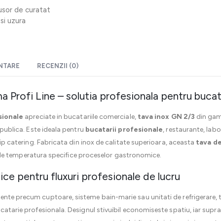
 usor de curatat
si uzura
ENTARE
RECENZII (0)
a Profi Line – solutia profesionala pentru buca
sionale
apreciate in bucatariile comerciale,
tava inox GN 2/3
din gam
e publica. Este ideala pentru
bucatarii profesionale
, restaurante, labo
 tip catering. Fabricata din inox de calitate superioara, aceasta
tava de
ilor de temperatura specifice proceselor gastronomice.
ice pentru fluxuri profesionale de lucru
nte precum cuptoare, sisteme bain-marie sau unitati de refrigerare, ta
catarie profesionala. Designul stivuibil economiseste spatiu, iar supra