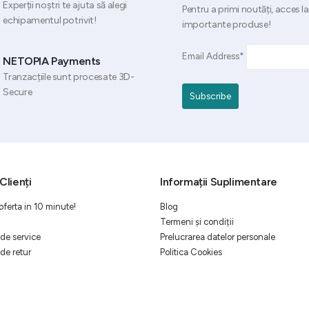
Experții noștri te ajuta să alegi
Pentru a primi noutăți, acces la
echipamentul potrivit!
importante produse!
Email Address*
NETOPIA Payments
Tranzacțiile sunt procesate 3D-
Secure
Clienți
Informații Suplimentare
oferta in 10 minute!
Blog
Termeni și condiții
de service
Prelucrarea datelor personale
de retur
Politica Cookies