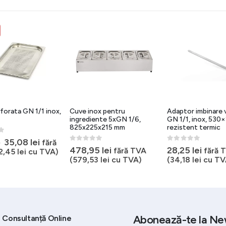
UP TO 26%
x pentru
Adaptor imbinare vaschete
Capace tavi GN c
nte 5xGN 1/6,
GN 1/1, inox, 530×20 mm,
pentru lingura ser
x215 mm
rezistent termic
0
out of 5
8,05
lei
–
36,
5
0
out of 5
5
lei
28,25
lei
fără TVA
fără TVA
3
lei
cu TVA)
(
34,18
lei
cu TVA)
Abonează-te la Ne
Consultanță Online