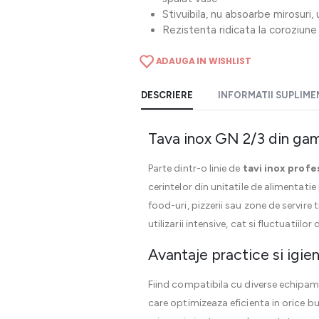
Stivuibila, nu absoarbe mirosuri,
Rezistenta ridicata la coroziune 
ADAUGA IN WISHLIST
DESCRIERE
INFORMATII SUPLIM
Tava inox GN 2/3 din gam
Parte dintr-o linie de
tavi inox profe
cerintelor din unitatile de alimentati
food-uri, pizzerii sau zone de servire
utilizarii intensive, cat si fluctuati
Avantaje practice si igien
Fiind compatibila cu diverse echipame
care optimizeaza eficienta in orice bu