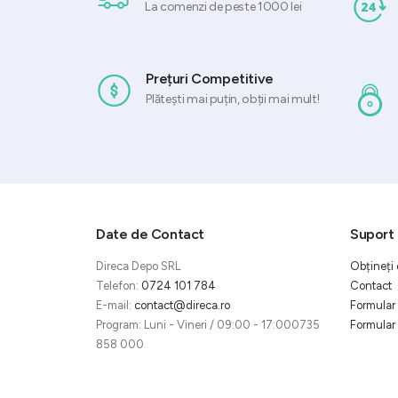
La comenzi de peste 1000 lei
Prețuri Competitive
Plătești mai puțin, obții mai mult!
Date de Contact
Suport 
Direca Depo SRL
Obțineți 
Telefon:
0724 101 784
Contact
E-mail:
contact@direca.ro
Formular 
Program: Luni - Vineri / 09:00 - 17:000735
Formular 
858 000