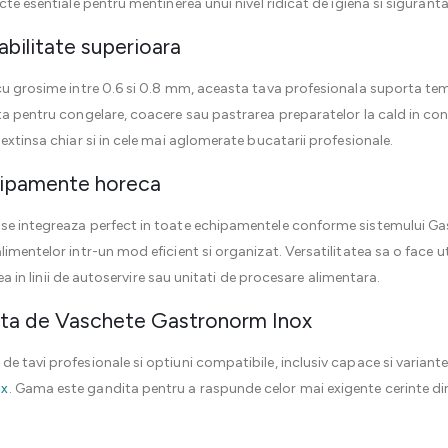
cte esentiale pentru mentinerea unui nivel ridicat de igiena si sigurant
abilitate superioara
 cu grosime intre 0.6 si 0.8 mm, aceasta tava profesionala suporta te
a pentru congelare, coacere sau pastrarea preparatelor la cald in condi
extinsa chiar si in cele mai aglomerate bucatarii profesionale.
chipamente horeca
se integreaza perfect in toate echipamentele conforme sistemului Ga
imentelor intr-un mod eficient si organizat. Versatilitatea sa o face uti
rea in linii de autoservire sau unitati de procesare alimentara.
ta de Vaschete Gastronorm Inox
e tavi profesionale si optiuni compatibile, inclusiv capace si variant
ox
. Gama este gandita pentru a raspunde celor mai exigente cerinte 