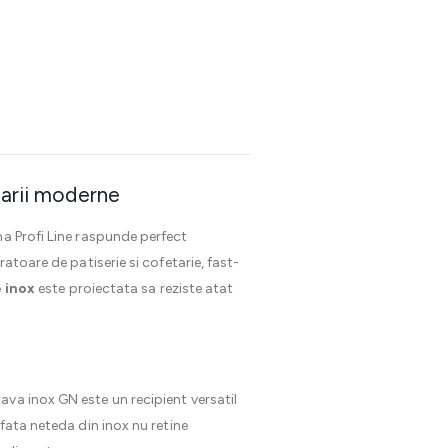
tarii moderne
a Profi Line raspunde perfect
ratoare de patiserie si cofetarie, fast-
 inox
este proiectata sa reziste atat
va inox GN este un recipient versatil
fata neteda din inox nu retine