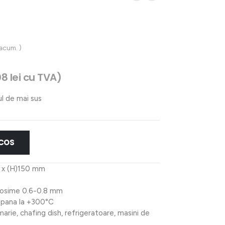
 acum. )
08
lei
cu TVA)
ul de mai sus
 COS
5 x (H)150 mm
 grosime 0.6-0.8 mm
 pana la +300°C
arie, chafing dish, refrigeratoare, masini de