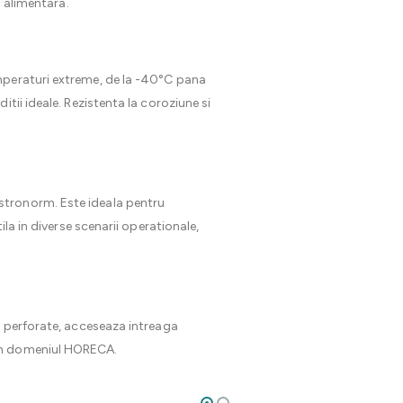
a alimentara.
mperaturi extreme, de la -40°C pana
tii ideale. Rezistenta la coroziune si
stronorm. Este ideala pentru
la in diverse scenarii operationale,
e perforate, acceseaza intreaga
din domeniul HORECA.