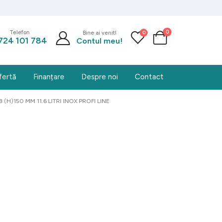
0
0
Telefon
Bine ai venit!
724 101 784
Contul meu!
fertă
Finanțare
Despre noi
Contact
H)150 MM 11.6 LITRI INOX PROFI LINE