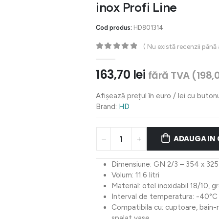
inox Profi Line
Cod produs:
HD801314
( Nu există recenzii până
0
out of 5
163,70
lei
fără TVA (
198,
Afișează prețul în euro / lei cu buton
Brand:
HD
ADAUGA IN
Dimensiune: GN 2/3 – 354 x 32
Volum: 11.6 litri
Material: otel inoxidabil 18/10,
Interval de temperatura: -40°C
Compatibila cu: cuptoare, bain-m
spalat vase