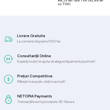
68,15
lei
fără TVA (
82,46
lei
cu TVA)
Livrare Gratuita
La comenzi de peste 1000 lei
Consultanță Online
Experții noștri te ajuta să alegi echipamentul potrivit!
Prețuri Competitive
Plătești mai puțin, obții mai mult!
NETOPIA Payments
Tranzacțiile sunt procesate 3D-Secure