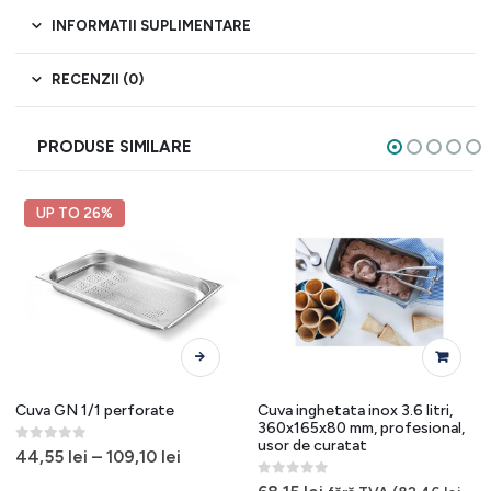
INFORMATII SUPLIMENTARE
RECENZII (0)
PRODUSE SIMILARE
UP TO 26%
Acest produs are mai multe variații. Opțiunile pot fi alese în pagina produsului.
Cuva GN 1/1 perforate
Cuva inghetata inox 3.6 litri,
360x165x80 mm, profesional,
usor de curatat
0
out of 5
44,55
lei
–
109,10
lei
0
out of 5