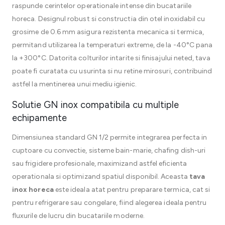
raspunde cerintelor operationale intense din bucatariile
horeca. Designul robust si constructia din otel inoxidabil cu
grosime de 0.6 mm asigura rezistenta mecanica si termica,
permitand utilizarea la temperaturi extreme, de la -40°C pana
la +300°C. Datorita colturilor intarite si finisajului neted, tava
poate fi curatata cu usurinta si nu retine mirosuri, contribuind
astfel la mentinerea unui mediu igienic.
Solutie GN inox compatibila cu multiple
echipamente
Dimensiunea standard GN 1/2 permite integrarea perfecta in
cuptoare cu convectie, sisteme bain-marie, chafing dish-uri
sau frigidere profesionale, maximizand astfel eficienta
operationala si optimizand spatiul disponibil. Aceasta
tava
inox horeca
este ideala atat pentru preparare termica, cat si
pentru refrigerare sau congelare, fiind alegerea ideala pentru
fluxurile de lucru din bucatariile moderne.