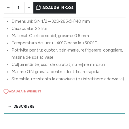
ADAUGA IN COS
Dimensiuni: GN 1/2 – 325x265x(H)40 mm
Capacitate: 2.2 litri
Material: Otel inoxidabil, grosime 0.6 mm
Temperatura de lucru: -40°C pana la +300°C
Potrivita pentru: cuptor, bain-marie, refrigerare, congelare,
masina de spalat vase
Colțuri întărite, usor de curatat, nu reține mirosuri
Marime GN gravata pentru identificare rapida
Stocabila, rezistenta la coroziune (cu intretinere adecvata)
ADAUGA IN WISHLIST
DESCRIERE