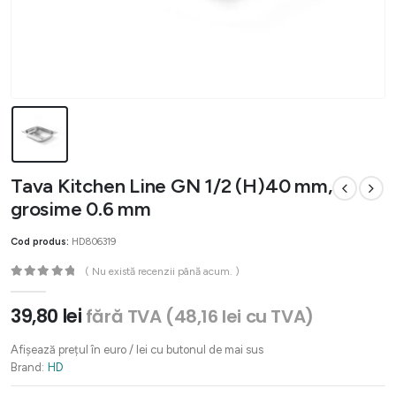
Tava Kitchen Line GN 1/2 (H)40 mm,
grosime 0.6 mm
Cod produs:
HD806319
( Nu există recenzii până acum. )
0
out of 5
39,80
lei
fără TVA (
48,16
lei
cu TVA)
Afișează prețul în euro / lei cu butonul de mai sus
Brand:
HD