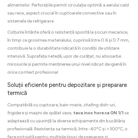
alimentelor. Perforațiile permit circulația optimă a aerului cald
sau rece, aspect crucial în cuptoarele convective sau în
sistemele de refrigerare.
Colțurile întărite oferă o rezistență sporită la șocuri mecanice,
în timp ce grosimea materialului, cuprinsă între 0.6 și 0.7 mm,
contribuie la o durabilitate ridicată în condiții de utilizare
intensivă. Suprafața netedă, ușor de curățat, nu absoarbe
mirosurile și permite menținerea unui nivel ridicat de igienă în
orice context profesional.
Soluții eficiente pentru depozitare și preparare
termică
Compatibilă cu cuptoare, bain-marie, chafing dish-uri,
frigidere și mașini de spălat vase,
tava inox horeca GN 1/1
se
adaptează cu ușurință la diverse echipamente din bucătăria
profesională. Rezistența sa termică, între -40°C și +300°C, o
face potrivită pentru multiple tipuri de preparare și