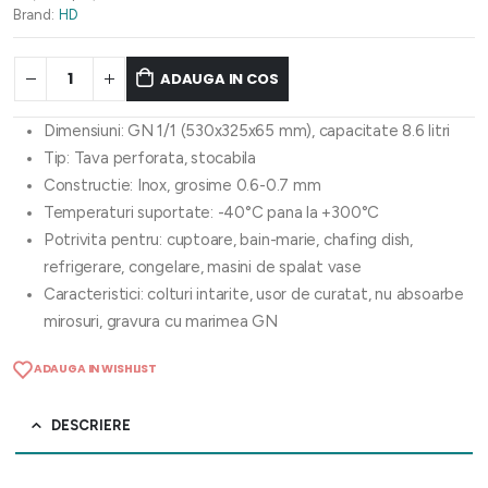
Brand:
HD
ADAUGA IN COS
Dimensiuni: GN 1/1 (530x325x65 mm), capacitate 8.6 litri
Tip: Tava perforata, stocabila
Constructie: Inox, grosime 0.6-0.7 mm
Temperaturi suportate: -40°C pana la +300°C
Potrivita pentru: cuptoare, bain-marie, chafing dish,
refrigerare, congelare, masini de spalat vase
Caracteristici: colturi intarite, usor de curatat, nu absoarbe
mirosuri, gravura cu marimea GN
ADAUGA IN WISHLIST
DESCRIERE