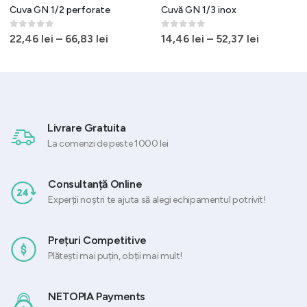
Cuva GN 1/2 perforate
Cuvă GN 1/3 inox
0
out of 5
0
out of 5
22,46
lei
–
66,83
lei
14,46
lei
–
52,37
lei
Livrare Gratuita
La comenzi de peste 1000 lei
Consultanță Online
Experții noștri te ajuta să alegi echipamentul potrivit!
Prețuri Competitive
Plătești mai puțin, obții mai mult!
NETOPIA Payments