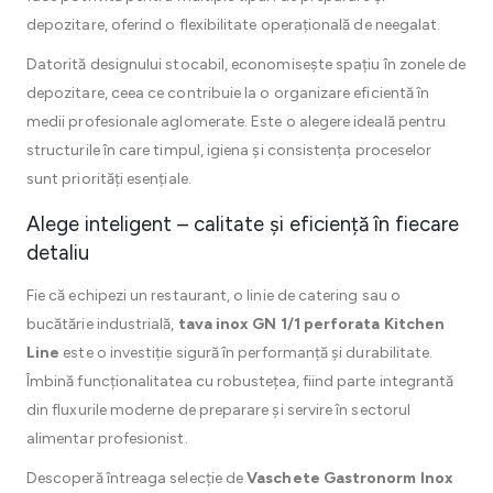
depozitare, oferind o flexibilitate operațională de neegalat.
Datorită designului stocabil, economisește spațiu în zonele de
depozitare, ceea ce contribuie la o organizare eficientă în
medii profesionale aglomerate. Este o alegere ideală pentru
structurile în care timpul, igiena și consistența proceselor
sunt priorități esențiale.
Alege inteligent – calitate și eficiență în fiecare
detaliu
Fie că echipezi un restaurant, o linie de catering sau o
bucătărie industrială,
tava inox GN 1/1 perforata Kitchen
Line
este o investiție sigură în performanță și durabilitate.
Îmbină funcționalitatea cu robustețea, fiind parte integrantă
din fluxurile moderne de preparare și servire în sectorul
alimentar profesionist.
Descoperă întreaga selecție de
Vaschete Gastronorm Inox