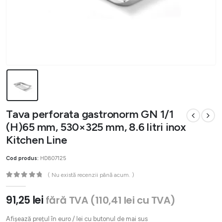
Tava perforata gastronorm GN 1/1
(H)65 mm, 530×325 mm, 8.6 litri inox
Kitchen Line
Cod produs:
HD807125
( Nu există recenzii până acum. )
0
out of 5
91,25
lei
fără TVA (
110,41
lei
cu TVA)
Afișează prețul în euro / lei cu butonul de mai sus