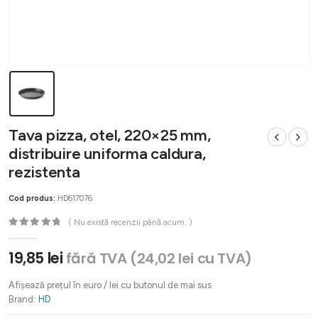
Tava pizza, otel, 220×25 mm,
distribuire uniforma caldura,
rezistenta
Cod produs:
HD617076
( Nu există recenzii până acum. )
0
out of 5
19,85
lei
fără TVA (
24,02
lei
cu TVA)
Afișează prețul în euro / lei cu butonul de mai sus
Brand:
HD