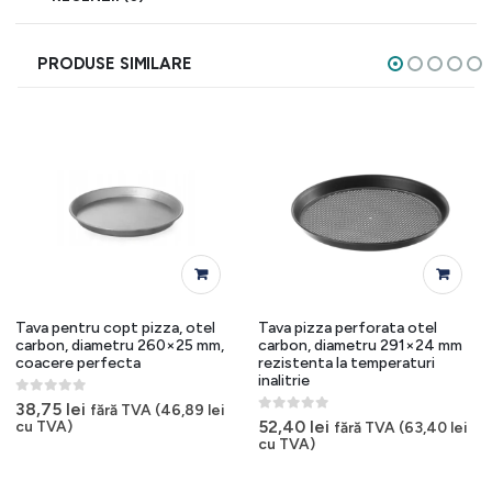
PRODUSE SIMILARE
Tava pentru copt pizza, otel
Tava pizza perforata otel
carbon, diametru 260×25 mm,
carbon, diametru 291×24 mm
coacere perfecta
rezistenta la temperaturi
inalitrie
0
out of 5
38,75
lei
fără TVA (
46,89
lei
0
out of 5
52,40
lei
cu TVA)
fără TVA (
63,40
lei
cu TVA)