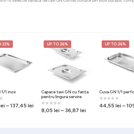
e dintr-o selectie variata de tavi GN confectionate din inox durabil, com
O 33%
UP TO 26%
UP TO 26%
1/1 inox
Capace tavi GN cu fanta
Cuva GN 1/1 perf
pentru lingura servire
5
0
out of 5
lei
–
137,45
lei
44,55
lei
–
10
0
out of 5
8,05
lei
–
36,87
lei