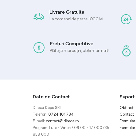
Livrare Gratuita
La comenzi de peste 1000 lei
Prețuri Competitive
Plătești mai puțin, obții mai mult!
Date de Contact
Suport 
Direca Depo SRL
Obțineți 
Telefon:
0724 101 784
Contact
E-mail:
contact@direca.ro
Formular 
Program: Luni - Vineri / 09:00 - 17:000735
Formular 
858 000