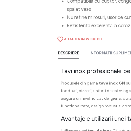
Compatibila cu: cuptor, conge
spalat vase
Nu retine mirosuri, usor de cur
Rezistenta excelenta la corozi
ADAUGA IN WISHLIST
DESCRIERE
INFORMATII SUPLIM
Tavi inox profesionale pe
Produsele din gama
tava inox GN
sun
food-uri, pizzerii, unitati de caterin
asigura un nivel ridicat de igiena, dur
functionalitate, design robust si co
Avantajele utilizarii unei
Utilizarea unei
tavi de inox
GN aduce m