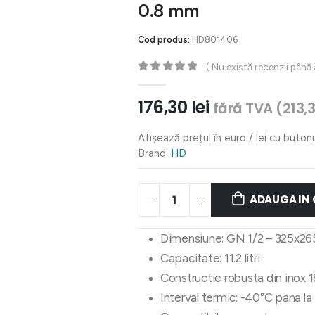
0.8 mm
Cod produs:
HD801406
( Nu există recenzii până
0
out of 5
176,30
lei
fără TVA (
213,
Afișează prețul în euro / lei cu buton
Brand:
HD
ADAUGA IN
Dimensiune: GN 1/2 – 325x2
Capacitate: 11.2 litri
Constructie robusta din inox
Interval termic: -40°C pana l