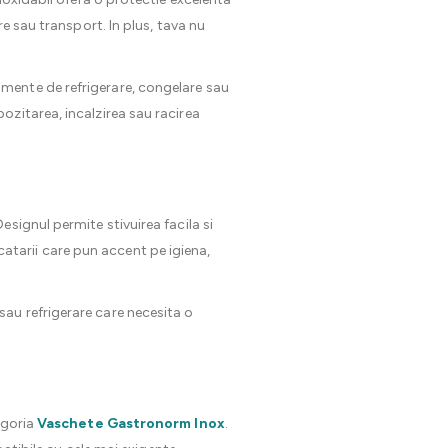
e sau transport. In plus, tava nu
mente de refrigerare, congelare sau
ozitarea, incalzirea sau racirea
signul permite stivuirea facila si
ucatarii care pun accent pe igiena,
au refrigerare care necesita o
egoria
Vaschete Gastronorm Inox
.