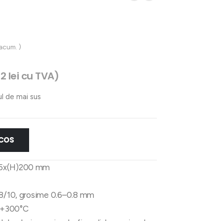
 acum. )
32
lei
cu TVA)
ul de mai sus
 COS
65x(H)200 mm
 18/10, grosime 0.6–0.8 mm
a +300°C