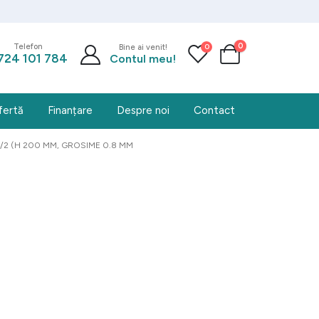
0
0
Telefon
Bine ai venit!
724 101 784
Contul meu!
fertă
Finanțare
Despre noi
Contact
 1/2 (H 200 MM, GROSIME 0.8 MM