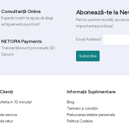
Abonează-te la Ne
Consultanță Online
Experții noștri te ajuta să alegi
Pentru a primi noutăți, acces la
echipamentul potrivit!
importante produse!
Email Address*
NETOPIA Payments
Tranzacțiile sunt procesate 3D-
Secure
Clienți
Informații Suplimentare
oferta in 10 minute!
Blog
Termeni și condiții
de service
Prelucrarea datelor personale
de retur
Politica Cookies