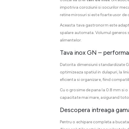
impotriva coroziunii si socurilor meca
retine mirosuri si este foarte usor de 
Aceasta tava gastronorm este adaptat
spalare automata. Volumul generos si 
alimentelor.
Tava inox GN – performant
Datorita dimensiunii standardizate GN
optimizeaza spatiul in dulapuri, la lin
eficienta si organizare, fiind compat
Cu o grosime de pana la 0.8 mm si o 
capacitate mai mare, asigurand totod
Descopera intreaga gam
Pentru o echipare completa a bucatari