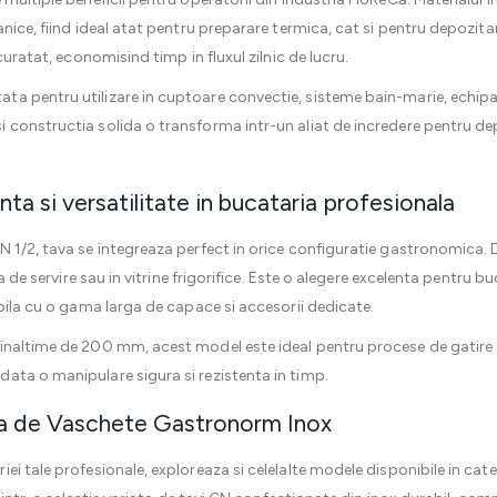
nice, fiind ideal atat pentru preparare termica, cat si pentru depozitar
curatat, economisind timp in fluxul zilnic de lucru.
a pentru utilizare in cuptoare convectie, sisteme bain-marie, echipa
constructia solida o transforma intr-un aliat de incredere pentru dep
a si versatilitate in bucataria profesionala
 1/2, tava se integreaza perfect in orice configuratie gastronomica. De
ia de servire sau in vitrine frigorifice. Este o alegere excelenta pentru b
ibila cu o gama larga de capace si accesorii dedicate.
inaltime de 200 mm, acest model este ideal pentru procese de gatire s
ata o manipulare sigura si rezistenta in timp.
a de Vaschete Gastronorm Inox
ei tale profesionale, exploreaza si celelalte modele disponibile in cat