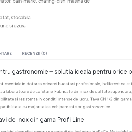
lator, bain-marie, chafing-dish, masina de
atat, stocabila
une si uzura
ENTARE
RECENZII (0)
ntru gastronomie – solutia ideala pentru orice 
t esentiale in dotarea oricarei bucatarii profesionale, indiferent ca e
g sau laboratoare de cofetarie. Fabricate din inox de calitate superioara
abilitate si rezistenta in conditii intense de lucru. Tava GN 1/2 din gama
mpatibilitate cu majoritatea echipamentelor gastronomice.
 tavi de inox din gama Profi Line
ultiple beneficii pentru operatorii din industria HoReCa. Materialul i