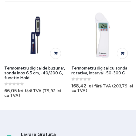
Termometru digital de buzunar,
Termometru digital cu sonda
sonda inox 6.5 cm, -40/200 C,
rotativa, interval -50-300 C
functie Hold
0
out of 5
168,42
lei
fără TVA (
203,79
lei
0
out of 5
66,05
lei
cu TVA)
fără TVA (
79,92
lei
cu TVA)
Livrare Gratuita