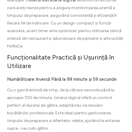
esențiale.
Timerul bucătărie digital
este instrumentul de
care aveți nevoie pentru a asigura monitorizarea atentă a
timpului de preparare, asigurând consistență și eficiență în
fiecare fel de mâncare. Cu un design compact și funcții
avansate, acest timer este optimizat pentru utilizarea zilnică
intensă din restaurante, laboratoare de patiserie și alte unități
HoReCa.
Funcționalitate Practică și Ușurință în
Utilizare
Numărătoare Inversă Până la 99 minute și 59 secunde
Cu o gamă extinsă de timp, de la câteva secunde până la
aproape 100 de minute, timerul digital oferă un control
perfect al duratei de gătire, adaptându-se nevoilor
bucătăriilor profesionale. Este ideal pentru gestionarea
timpului de preparare a diferitelor rețete, ajutând la evitarea
supra- sau sub-gătirii.