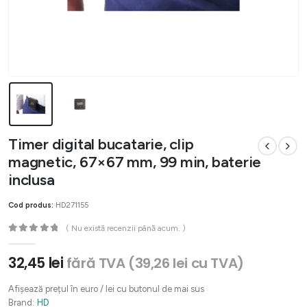
Timer digital bucatarie, clip
magnetic, 67×67 mm, 99 min, baterie
inclusa
Cod produs:
HD271155
( Nu există recenzii până acum. )
0
out of 5
32,45
lei
fără TVA (
39,26
lei
cu TVA)
Afișează prețul în euro / lei cu butonul de mai sus
Brand:
HD