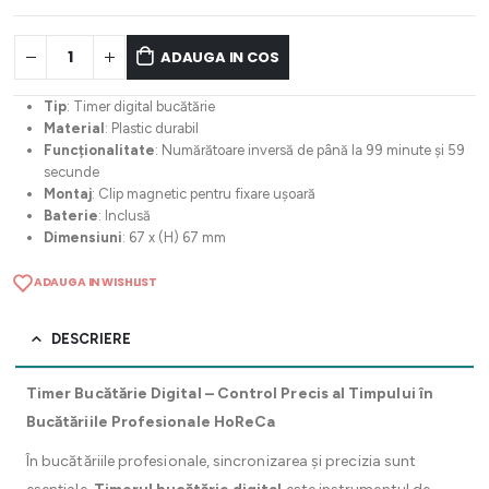
ADAUGA IN COS
Tip
: Timer digital bucătărie
Material
: Plastic durabil
Funcționalitate
: Numărătoare inversă de până la 99 minute și 59
secunde
Montaj
: Clip magnetic pentru fixare ușoară
Baterie
: Inclusă
Dimensiuni
: 67 x (H) 67 mm
ADAUGA IN WISHLIST
DESCRIERE
Timer Bucătărie Digital – Control Precis al Timpului în
Bucătăriile Profesionale HoReCa
În bucătăriile profesionale, sincronizarea și precizia sunt