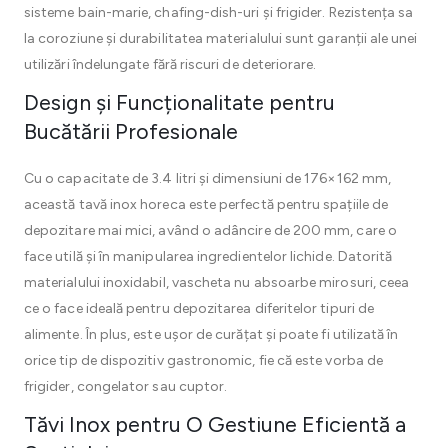
sisteme bain-marie, chafing-dish-uri și frigider. Rezistența sa
la coroziune și durabilitatea materialului sunt garanții ale unei
utilizări îndelungate fără riscuri de deteriorare.
Design și Funcționalitate pentru
Bucătării Profesionale
Cu o capacitate de 3.4 litri și dimensiuni de 176×162 mm,
această tavă inox horeca este perfectă pentru spațiile de
depozitare mai mici, având o adâncire de 200 mm, care o
face utilă și în manipularea ingredientelor lichide. Datorită
materialului inoxidabil, vascheta nu absoarbe mirosuri, ceea
ce o face ideală pentru depozitarea diferitelor tipuri de
alimente. În plus, este ușor de curățat și poate fi utilizată în
orice tip de dispozitiv gastronomic, fie că este vorba de
frigider, congelator sau cuptor.
Tăvi Inox pentru O Gestiune Eficientă a