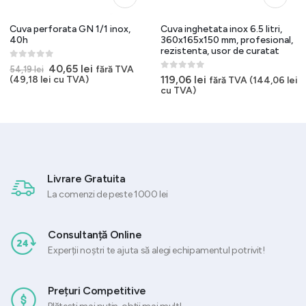
Cuva perforata GN 1/1 inox,
Cuva inghetata inox 6.5 litri,
40h
360x165x150 mm, profesional,
rezistenta, usor de curatat
0
out of 5
Prețul
Prețul
40,65
lei
fără TVA
54,19
lei
inițial
curent
0
out of 5
119,06
lei
(
49,18
lei
cu TVA)
fără TVA (
144,06
lei
a
este:
cu TVA)
fost:
40,65 lei.
54,19 lei.
Livrare Gratuita
La comenzi de peste 1000 lei
Consultanță Online
Experții noștri te ajuta să alegi echipamentul potrivit!
Prețuri Competitive