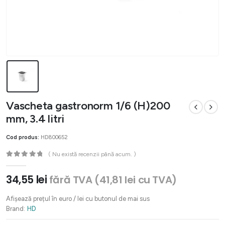
Vascheta gastronorm 1/6 (H)200
mm, 3.4 litri
Cod produs:
HD800652
( Nu există recenzii până acum. )
0
out of 5
34,55
lei
fără TVA (
41,81
lei
cu TVA)
Afișează prețul în euro / lei cu butonul de mai sus
Brand:
HD