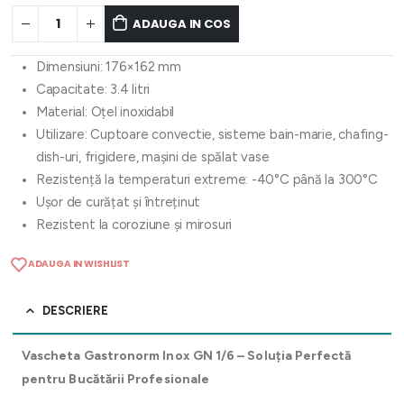
ADAUGA IN COS
Dimensiuni: 176×162 mm
Capacitate: 3.4 litri
Material: Oțel inoxidabil
Utilizare: Cuptoare convectie, sisteme bain-marie, chafing-
dish-uri, frigidere, mașini de spălat vase
Rezistență la temperaturi extreme: -40°C până la 300°C
Ușor de curățat și întreținut
Rezistent la coroziune și mirosuri
ADAUGA IN WISHLIST
DESCRIERE
Vascheta Gastronorm Inox GN 1/6 – Soluția Perfectă
pentru Bucătării Profesionale