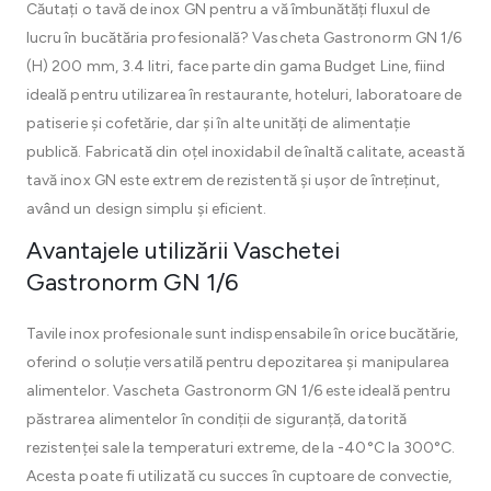
Căutați o tavă de inox GN pentru a vă îmbunătăți fluxul de
lucru în bucătăria profesională? Vascheta Gastronorm GN 1/6
(H) 200 mm, 3.4 litri, face parte din gama Budget Line, fiind
ideală pentru utilizarea în restaurante, hoteluri, laboratoare de
patiserie și cofetărie, dar și în alte unități de alimentație
publică. Fabricată din oțel inoxidabil de înaltă calitate, această
tavă inox GN este extrem de rezistentă și ușor de întreținut,
având un design simplu și eficient.
Avantajele utilizării Vaschetei
Gastronorm GN 1/6
Tavile inox profesionale sunt indispensabile în orice bucătărie,
oferind o soluție versatilă pentru depozitarea și manipularea
alimentelor. Vascheta Gastronorm GN 1/6 este ideală pentru
păstrarea alimentelor în condiții de siguranță, datorită
rezistenței sale la temperaturi extreme, de la -40°C la 300°C.
Acesta poate fi utilizată cu succes în cuptoare de convectie,