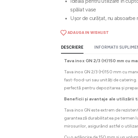
Ideală pentru utilizare în cupt
spălat vase
Ușor de curățat, nu absoarbe m
ADAUGA IN WISHLIST
DESCRIERE
INFORMATII SUPLIM
Tava inox GN 2/3 (H)150 mm cu mane
Tava inox GN 2/3 (H)150 mm cu manere 
fast-food-uri sau unități de catering. 
perfectă pentru depozitarea și prepar
Beneficii și avantaje ale utilizării 
Tava inox GN este extrem de rezistent
garantează durabilitatea pe termen lung
mirosurilor, asigurând astfel o utilizar
Cu o adâncire de 150 mm și un volum d