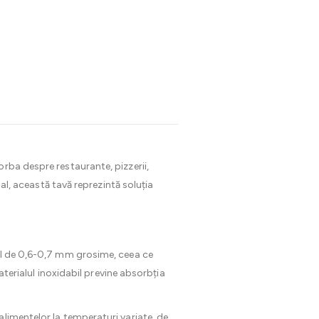
rba despre restaurante, pizzerii,
nal, această tavă reprezintă soluția
bil de 0,6-0,7 mm grosime, ceea ce
materialul inoxidabil previne absorbția
alimentelor la temperaturi variate, de