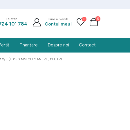
0
0
Telefon
Bine ai venit!
724 101 784
Contul meu!
fertă
Finanțare
Despre noi
Contact
/3 (H)150 MM CU MANERE, 13 LITRI