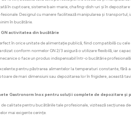
zată în cuptoare, sisteme bain-marie, chafing-dish-uri și în depozitare f
sionale. Designul cu manere facilitează manipularea și transportul, iar
inim în bucătărie.
 GN activitatea din bucătărie
rfect în orice unitate de alimentație publică, fiind compatibilă cu ce
dizat conform normelor GN 2/3 asigură o utilizare flexibilă, iar capaci
 mecanice o face un produs indispensabil într-o bucătărie profesional
 excelente pentru păstrarea alimentelor la temperaturi constante, fără a
toare de mari dimensiuni sau depozitarea lor în frigidere, această t
ete Gastronorm Inox pentru soluții complete de depozitare și p
ții de calitate pentru bucătăriile tale profesionale, vizitează secțiunea 
elor mai exigente cerințe.