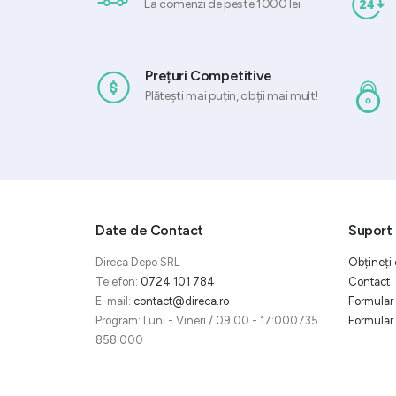
La comenzi de peste 1000 lei
Prețuri Competitive
Plătești mai puțin, obții mai mult!
Date de Contact
Suport 
Direca Depo SRL
Obțineți 
Telefon:
0724 101 784
Contact
E-mail:
contact@direca.ro
Formular 
Program: Luni - Vineri / 09:00 - 17:000735
Formular 
858 000