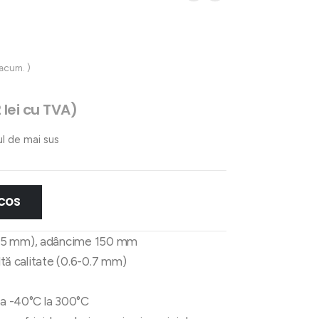
 acum. )
2
lei
cu TVA)
ul de mai sus
 COS
325 mm), adâncime 150 mm
altă calitate (0.6-0.7 mm)
 la -40°C la 300°C