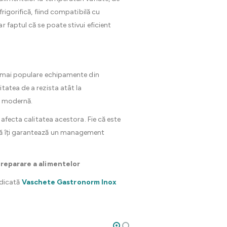
rigorifică, fiind compatibilă cu
 faptul că se poate stivui eficient
le mai populare echipamente din
tatea de a rezista atât la
ă modernă.
 afecta calitatea acestora. Fie că este
avă îți garantează un management
reparare a alimentelor
dedicată
Vaschete Gastronorm Inox