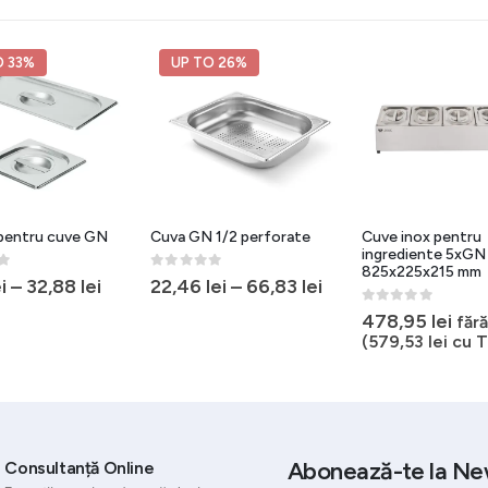
O 33%
UP TO 26%
pentru cuve GN
Cuva GN 1/2 perforate
Cuve inox pentru
ingrediente 5xGN 
825x225x215 mm
5
0
out of 5
i
–
32,88
lei
22,46
lei
–
66,83
lei
0
out of 5
478,95
lei
făr
(
579,53
lei
cu T
Abonează-te la Ne
Consultanță Online