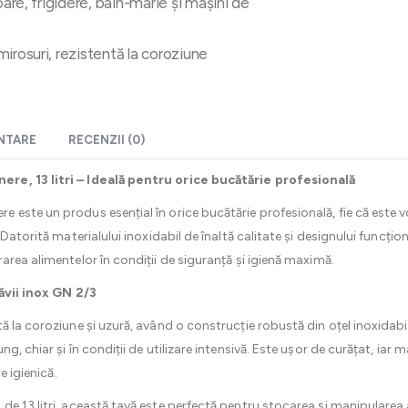
oare, frigidere, bain-marie și mașini de
irosuri, rezistentă la coroziune
ENTARE
RECENZII (0)
re, 13 litri – Ideală pentru orice bucătărie profesională
este un produs esențial în orice bucătărie profesională, fie că este vo
Datorită materialului inoxidabil de înaltă calitate și designului funcțio
area alimentelor în condiții de siguranță și igienă maximă.
tăvii inox GN 2/3
ă la coroziune și uzură, având o construcție robustă din oțel inoxida
, chiar și în condiții de utilizare intensivă. Este ușor de curățat, iar 
e igienică.
e 13 litri, această tavă este perfectă pentru stocarea și manipularea 