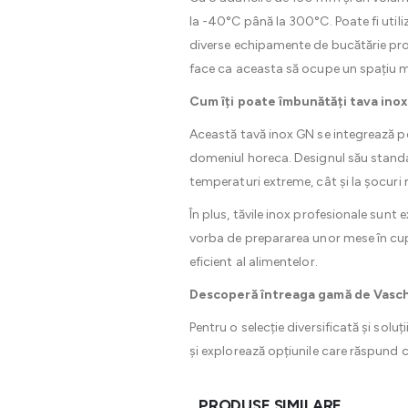
la -40°C până la 300°C. Poate fi utili
diverse echipamente de bucătărie profe
face ca aceasta să ocupe un spațiu m
Cum îți poate îmbunătăți tava inox
Această tavă inox GN se integrează pe
domeniul horeca. Designul său standar
temperaturi extreme, cât și la șocuri
În plus, tăvile inox profesionale sunt
vorba de prepararea unor mese în cup
eficient al alimentelor.
Descoperă întreaga gamă de Vasch
Pentru o selecție diversificată și solu
și explorează opțiunile care răspund c
PRODUSE SIMILARE