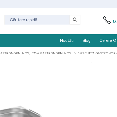
0
Noutăți
Blog
Cerere O
GASTRONORM INOX
,
TAVA GASTRONORM INOX
VASCHETA GASTRONORM 2