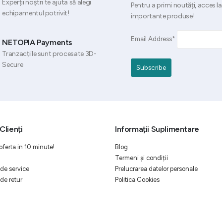
Experții noștri te ajuta să alegi
Pentru a primi noutăți, acces la
echipamentul potrivit!
importante produse!
Email Address*
NETOPIA Payments
Tranzacțiile sunt procesate 3D-
Secure
Clienți
Informații Suplimentare
oferta in 10 minute!
Blog
Termeni și condiții
de service
Prelucrarea datelor personale
de retur
Politica Cookies