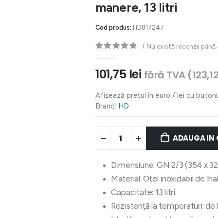
manere, 13 litri
Cod produs:
HD817247
( Nu există recenzii până
0
out of 5
101,75
lei
fără TVA (
123,1
Afișează prețul în euro / lei cu buton
Brand:
HD
ADAUGA IN
Dimensiune: GN 2/3 (354 x 
Material: Oțel inoxidabil de în
Capacitate: 13 litri
Rezistență la temperaturi: de