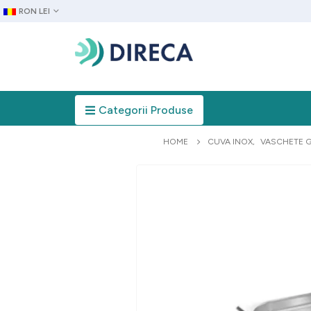
RON LEI
Categorii Produse
HOME
CUVA INOX
,
VASCHETE 