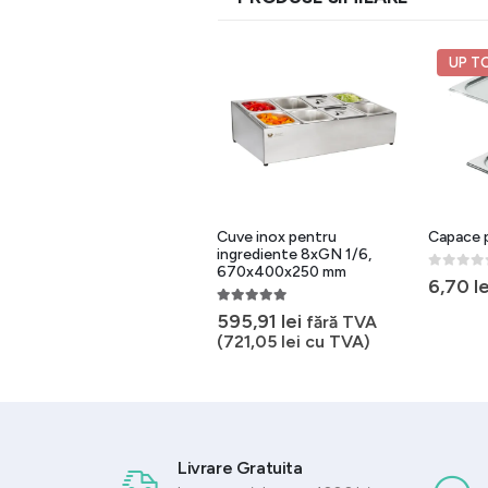
UP TO 26%
UP T
Capace tavi GN cu fanta
Cuve inox pentru
Capace 
pentru lingura servire
ingrediente 8xGN 1/6,
670x400x250 mm
0
out of 
6,70
le
0
out of 5
8,05
lei
–
36,87
lei
5.00
out of 5
595,91
lei
fără TVA
(
721,05
lei
cu TVA)
Livrare Gratuita