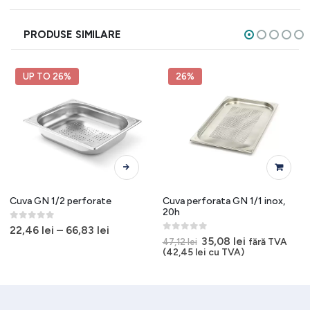
PRODUSE SIMILARE
UP TO 26%
26%
Acest produs are mai multe variații. Opțiunile pot fi alese în pagina produsului.
Cuva GN 1/2 perforate
Cuva perforata GN 1/1 inox,
20h
0
out of 5
22,46
lei
–
66,83
lei
0
out of 5
Prețul
Prețul
35,08
lei
fără TVA
47,12
lei
inițial
curent
(
42,45
lei
cu TVA)
a
este:
fost:
35,08 lei.
47,12 lei.