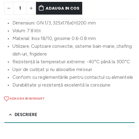
ADAUGA IN COS
Dimensiuni: GN 1/3, 325x176x(H)200 mm
Volum: 7.8 litri
Material: Inox 18/10, grosime 0.6-0.8 mm
Utilizare: Cuptoare convectie, sisteme bain-marie, chafing
dish-uri, frigidere
Rezistență la temperaturi extreme: -40°C până la 300°C
Ușor de curățat și nu absoarbe mirosuri
Conform cu reglementările pentru contactul cu alimentele
Durabilitate și rezistență excelentă la coroziune
ADAUGA IN WISHLIST
DESCRIERE