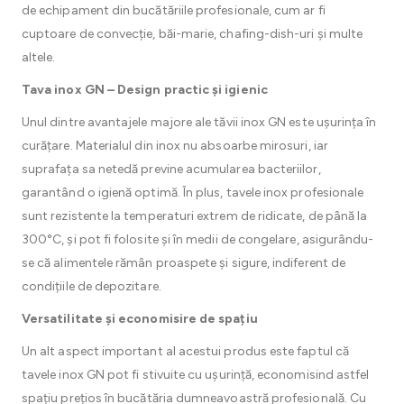
de echipament din bucătăriile profesionale, cum ar fi
cuptoare de convecție, băi-marie, chafing-dish-uri și multe
altele.
Tava inox GN – Design practic și igienic
Unul dintre avantajele majore ale tăvii inox GN este ușurința în
curățare. Materialul din inox nu absoarbe mirosuri, iar
suprafața sa netedă previne acumularea bacteriilor,
garantând o igienă optimă. În plus, tavele inox profesionale
sunt rezistente la temperaturi extrem de ridicate, de până la
300°C, și pot fi folosite și în medii de congelare, asigurându-
se că alimentele rămân proaspete și sigure, indiferent de
condițiile de depozitare.
Versatilitate și economisire de spațiu
Un alt aspect important al acestui produs este faptul că
tavele inox GN pot fi stivuite cu ușurință, economisind astfel
spațiu prețios în bucătăria dumneavoastră profesională. Cu