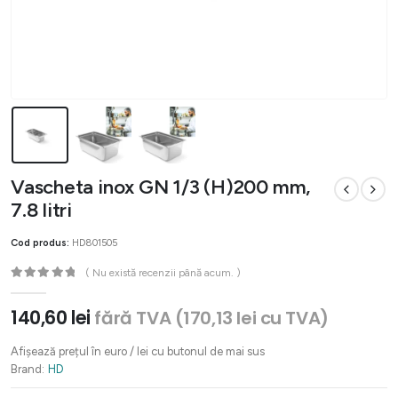
Vascheta inox GN 1/3 (H)200 mm,
7.8 litri
Cod produs:
HD801505
( Nu există recenzii până acum. )
0
out of 5
140,60
lei
fără TVA (
170,13
lei
cu TVA)
Afișează prețul în euro / lei cu butonul de mai sus
Brand:
HD