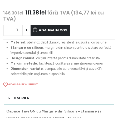
Prețul
Prețul
111,38
lei
fără TVA (
134,77
lei
cu
146,30
lei
inițial
curent
TVA)
a
este:
fost:
111,38 lei.
ADAUGA IN COS
146,30 lei.
Material
: oțel inoxidabil durabil, rezistent la uzură și coroziune.
Etanșare cu silicon
: margine din silicon pentru o izolare perfectă
împotriva aerului și umezelii.
Design robust
: colțuri întărite pentru durabilitate crescută.
Margini netede
: facilitează curățarea și menținerea igienei.
Dimensiuni variate
: compatibile cu diverse tăvi și cuve GN,
selectabile prin opțiunea disponibilă.
ADAUGA IN WISHLIST
DESCRIERE
Capace Tavi GN cu Margine din Silicon – Etanșare și