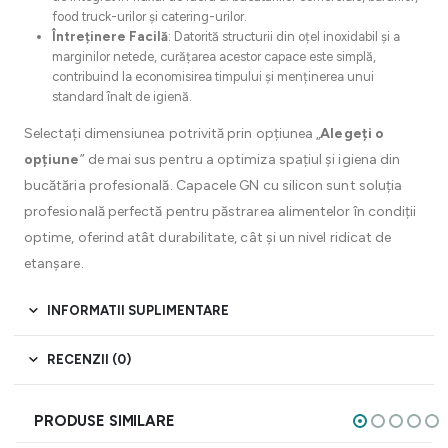
food truck-urilor și catering-urilor.
Întreținere Facilă
: Datorită structurii din oțel inoxidabil și a
marginilor netede, curățarea acestor capace este simplă,
contribuind la economisirea timpului și menținerea unui
standard înalt de igienă.
Selectați dimensiunea potrivită prin opțiunea „
Alegeți o
opțiune
” de mai sus pentru a optimiza spațiul și igiena din
bucătăria profesională. Capacele GN cu silicon sunt soluția
profesională perfectă pentru păstrarea alimentelor în condiții
optime, oferind atât durabilitate, cât și un nivel ridicat de
etanșare.
INFORMATII SUPLIMENTARE
RECENZII (0)
PRODUSE SIMILARE