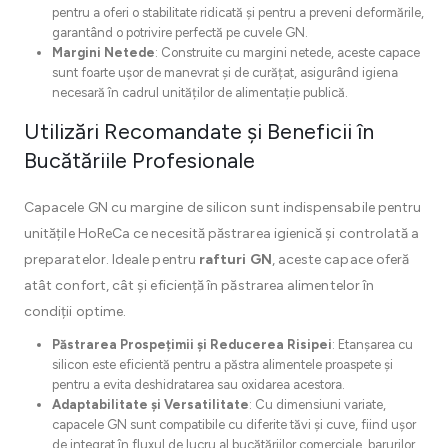
pentru a oferi o stabilitate ridicată și pentru a preveni deformările,
garantând o potrivire perfectă pe cuvele GN.
Margini Netede
: Construite cu margini netede, aceste capace
sunt foarte ușor de manevrat și de curățat, asigurând igiena
necesară în cadrul unităților de alimentație publică.
Utilizări Recomandate și Beneficii în
Bucătăriile Profesionale
Capacele GN cu margine de silicon sunt indispensabile pentru
unitățile HoReCa ce necesită păstrarea igienică și controlată a
preparatelor. Ideale pentru
rafturi GN
, aceste capace oferă
atât confort, cât și eficiență în păstrarea alimentelor în
condiții optime.
Păstrarea Prospețimii și Reducerea Risipei
: Etanșarea cu
silicon este eficientă pentru a păstra alimentele proaspete și
pentru a evita deshidratarea sau oxidarea acestora.
Adaptabilitate și Versatilitate
: Cu dimensiuni variate,
capacele GN sunt compatibile cu diferite tăvi și cuve, fiind ușor
de integrat în fluxul de lucru al bucătăriilor comerciale, barurilor,