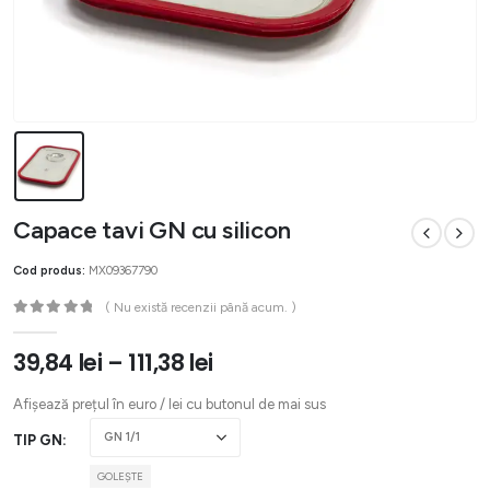
Capace tavi GN cu silicon
Cod produs:
MX09367790
( Nu există recenzii până acum. )
0
out of 5
39,84
lei
–
111,38
lei
Afișează prețul în euro / lei cu butonul de mai sus
TIP GN
GOLEȘTE