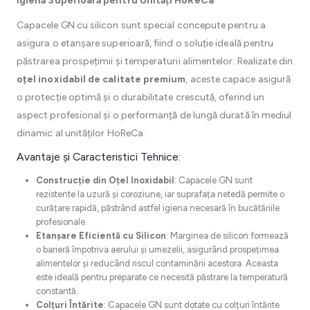
Igienă Superioară pentru Unități HoReCa
Capacele GN cu silicon sunt special concepute pentru a
asigura o etanșare superioară, fiind o soluție ideală pentru
păstrarea prospețimii și temperaturii alimentelor. Realizate din
oțel inoxidabil de calitate premium
, aceste capace asigură
o protecție optimă și o durabilitate crescută, oferind un
aspect profesional și o performanță de lungă durată în mediul
dinamic al unităților HoReCa.
Avantaje și Caracteristici Tehnice:
Construcție din Oțel Inoxidabil
: Capacele GN sunt
rezistente la uzură și coroziune, iar suprafața netedă permite o
curățare rapidă, păstrând astfel igiena necesară în bucătăriile
profesionale.
Etanșare Eficientă cu Silicon
: Marginea de silicon formează
o barieră împotriva aerului și umezelii, asigurând prospețimea
alimentelor și reducând riscul contaminării acestora. Aceasta
este ideală pentru preparate ce necesită păstrare la temperatură
constantă.
Colțuri Întărite
: Capacele GN sunt dotate cu colțuri întărite