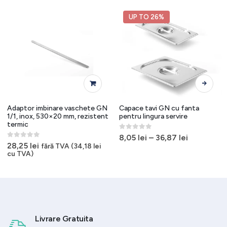
UP TO 26%
Acest produs are mai multe variații. Opțiunile pot fi alese în pagina produsului.
Adaptor imbinare vaschete GN
Capace tavi GN cu fanta
1/1, inox, 530×20 mm, rezistent
pentru lingura servire
termic
0
out of 5
8,05
lei
–
36,87
lei
0
out of 5
28,25
lei
fără TVA (
34,18
lei
cu TVA)
Livrare Gratuita