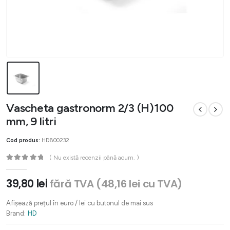
Vascheta gastronorm 2/3 (H)100
mm, 9 litri
Cod produs:
HD800232
( Nu există recenzii până acum. )
0
out of 5
39,80
lei
fără TVA (
48,16
lei
cu TVA)
Afișează prețul în euro / lei cu butonul de mai sus
Brand:
HD