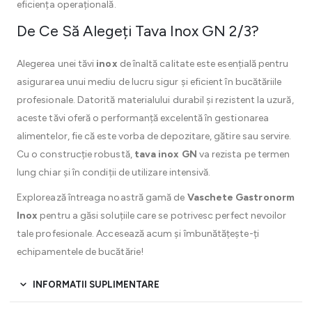
eficiența operațională.
De Ce Să Alegeți Tava Inox GN 2/3?
Alegerea unei tăvi
inox
de înaltă calitate este esențială pentru
asigurarea unui mediu de lucru sigur și eficient în bucătăriile
profesionale. Datorită materialului durabil și rezistent la uzură,
aceste tăvi oferă o performanță excelentă în gestionarea
alimentelor, fie că este vorba de depozitare, gătire sau servire.
Cu o construcție robustă,
tava inox GN
va rezista pe termen
lung chiar și în condiții de utilizare intensivă.
Explorează întreaga noastră gamă de
Vaschete Gastronorm
Inox
pentru a găsi soluțiile care se potrivesc perfect nevoilor
tale profesionale. Accesează acum și îmbunătățește-ți
echipamentele de bucătărie!
INFORMATII SUPLIMENTARE