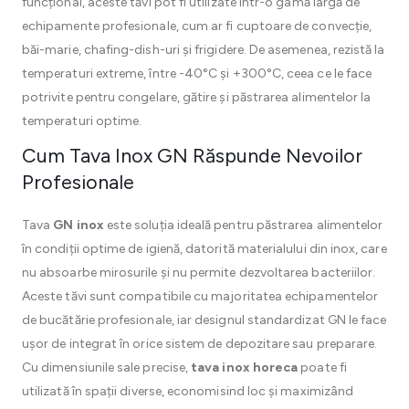
funcțional, aceste tăvi pot fi utilizate într-o gamă largă de
echipamente profesionale, cum ar fi cuptoare de convecție,
băi-marie, chafing-dish-uri și frigidere. De asemenea, rezistă la
temperaturi extreme, între -40°C și +300°C, ceea ce le face
potrivite pentru congelare, gătire și păstrarea alimentelor la
temperaturi optime.
Cum Tava Inox GN Răspunde Nevoilor
Profesionale
Tava
GN inox
este soluția ideală pentru păstrarea alimentelor
în condiții optime de igienă, datorită materialului din inox, care
nu absoarbe mirosurile și nu permite dezvoltarea bacteriilor.
Aceste tăvi sunt compatibile cu majoritatea echipamentelor
de bucătărie profesionale, iar designul standardizat GN le face
ușor de integrat în orice sistem de depozitare sau preparare.
Cu dimensiunile sale precise,
tava inox horeca
poate fi
utilizată în spații diverse, economisind loc și maximizând