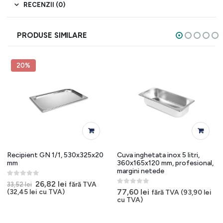
RECENZII (0)
PRODUSE SIMILARE
20%
Recipient GN 1/1, 530x325x20
Cuva inghetata inox 5 litri,
mm
360x165x120 mm, profesional,
margini netede
0
out of 5
Prețul
Prețul
26,82
lei
fără TVA
33,52
lei
inițial
curent
0
out of 5
77,60
lei
(
32,45
lei
cu TVA)
fără TVA (
93,90
lei
a
este:
cu TVA)
fost:
26,82 lei.
33,52 lei.