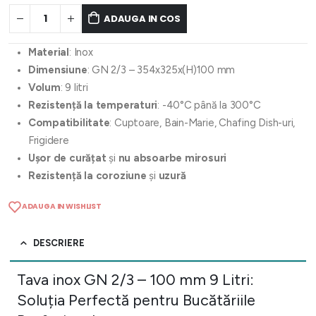
ADAUGA IN COS
Material
: Inox
Dimensiune
: GN 2/3 – 354x325x(H)100 mm
Volum
: 9 litri
Rezistență la temperaturi
: -40°C până la 300°C
Compatibilitate
: Cuptoare, Bain-Marie, Chafing Dish-uri,
Frigidere
Ușor de curățat
și
nu absoarbe mirosuri
Rezistență la coroziune
și
uzură
ADAUGA IN WISHLIST
DESCRIERE
Tava inox GN 2/3 – 100 mm 9 Litri:
Soluția Perfectă pentru Bucătăriile