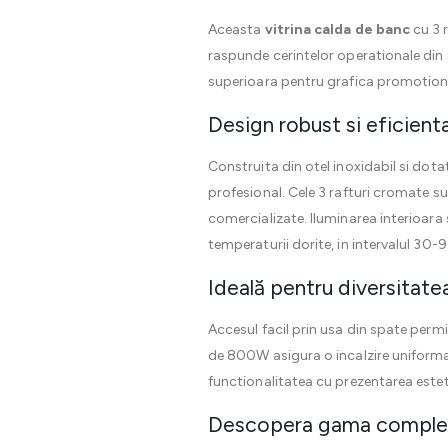
Aceasta
vitrina calda de banc
cu 3 
raspunde cerintelor operationale din s
superioara pentru grafica promotional
Design robust si eficienta
Construita din otel inoxidabil si dota
profesional. Cele 3 rafturi cromate s
comercializate. Iluminarea interioara s
temperaturii dorite, in intervalul 30-
Ideală pentru diversitatea
Accesul facil prin usa din spate permit
de 800W asigura o incalzire uniforma 
functionalitatea cu prezentarea estet
Descopera gama completa 