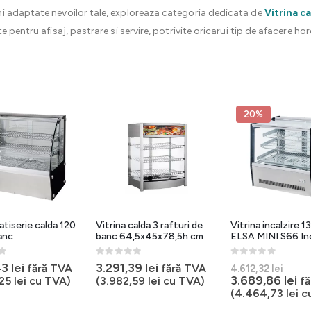
i adaptate nevoilor tale, exploreaza categoria dedicata de
Vitrina c
 pentru afisaj, pastrare si servire, potrivite oricarui tip de afacere hor
20%
atiserie calda 120
Vitrina calda 3 rafturi de
Vitrina incalzire 13
banc
banc 64,5x45x78,5h cm
ELSA MINI S66 In
5
0
out of 5
0
out of 5
Preț
43
lei
3.291,39
lei
fără TVA
fără TVA
4.612,32
lei
iniția
Pr
3.689,86
lei
,25
lei
cu TVA)
(
3.982,59
lei
cu TVA)
f
a
cu
(
4.464,73
lei
c
fost
es