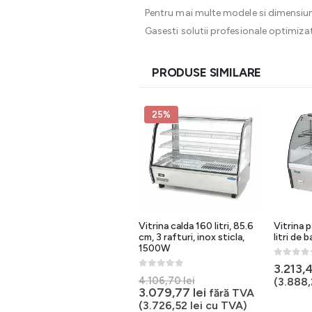
Pentru mai multe modele si dimensiun
Gasesti solutii profesionale optimizate
PRODUSE SIMILARE
25%
25%
Vitrina calda 25 litri, 55 cm,
Vitrina calda 160 litri, 85.6
Vitrina p
1 raft, inox sticla, 800W
cm, 3 rafturi, inox sticla,
litri de 
1500W
0
out of 5
0
out of 
Prețul
3.213,
2.002,23
lei
0
out of 5
Prețul
inițial
Prețul
1.503,68
lei
4.106,70
lei
fără TVA
(
3.888
inițial
Prețul
3.079,77
lei
a
curent
fără TVA
(
1.819,46
lei
cu TVA)
a
curent
fost:
este:
(
3.726,52
lei
cu TVA)