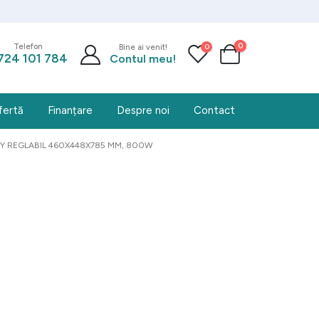
0
0
Telefon
Bine ai venit!
724 101 784
Contul meu!
fertă
Finanțare
Despre noi
Contact
LAY REGLABIL 460X448X785 MM, 800W