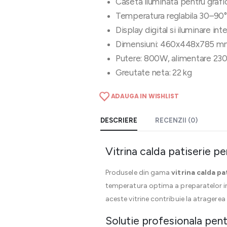
Caseta iluminata pentru grafic
Temperatura reglabila 30–90
Display digital si iluminare int
Dimensiuni: 460x448x785 m
Putere: 800W, alimentare 23
Greutate neta: 22 kg
ADAUGA IN WISHLIST
DESCRIERE
RECENZII (0)
Vitrina calda patiserie p
Produsele din gama
vitrina calda pa
temperatura optima a preparatelor in u
aceste vitrine contribuie la atragerea c
Solutie profesionala pent