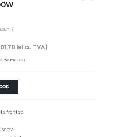
00W
 acum. )
901,70
lei
cu TVA)
ul de mai sus
 COS
ata frontala
usoara