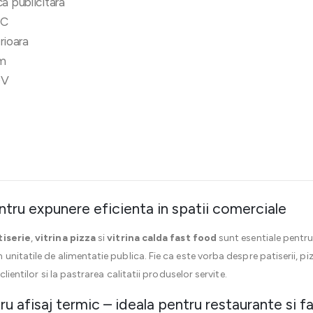
a publicitara
°C
erioara
m
0V
entru expunere eficienta in spatii comerciale
tiserie
,
vitrina pizza
si
vitrina calda fast food
sunt esentiale pentru
nitatile de alimentatie publica. Fie ca este vorba despre patiserii, piz
lientilor si la pastrarea calitatii produselor servite.
ru afisaj termic – ideala pentru restaurante si f