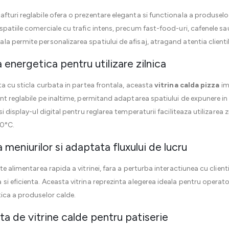
rafturi reglabile ofera o prezentare eleganta si functionala a produsel
patiile comerciale cu trafic intens, precum fast-food-uri, cafenele sau
a permite personalizarea spatiului de afisaj, atragand atentia client
 energetica pentru utilizare zilnica
ta cu sticla curbata in partea frontala, aceasta
vitrina calda pizza
im
unt reglabile pe inaltime, permitand adaptarea spatiului de expunere in
i display-ul digital pentru reglarea temperaturii faciliteaza utilizarea
90°C.
 meniurilor si adaptata fluxului de lucru
e alimentarea rapida a vitrinei, fara a perturba interactiunea cu clienti
si eficienta. Aceasta vitrina reprezinta alegerea ideala pentru operat
ica a produselor calde.
de vitrine calde pentru patiserie