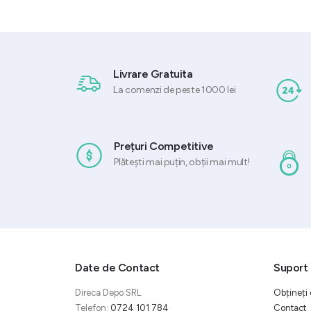
fost:
este:
2.002,23 lei.
1.503,68 lei.
4.106,70 lei.
3.079,77 lei.
Livrare Gratuita
La comenzi de peste 1000 lei
Prețuri Competitive
Plătești mai puțin, obții mai mult!
Date de Contact
Suport 
Direca Depo SRL
Obțineți 
Telefon:
0724 101 784
Contact