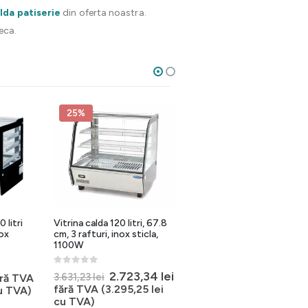
alda patiserie
din oferta noastra.
eca.
25%
0 litri
Vitrina calda 120 litri, 67.8
Vitrina expunere pizza 4
ox
cm, 3 rafturi, inox sticla,
rafturi rotative
1100W
0
out of 5
ul
3.252,42
lei
fără TVA
0
out of 5
Prețul
Prețul
2.723,34
lei
l
ețul
3.631,23
lei
ără TVA
(
3.935,42
lei
cu TVA)
inițial
curent
rent
fără TVA (
3.295,25
lei
u TVA)
a
este:
:
te:
cu TVA)