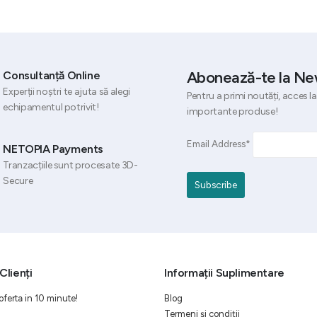
4.612
3.
Abonează-te la Ne
Consultanță Online
Experții noștri te ajuta să alegi
Pentru a primi noutăți, acces la
echipamentul potrivit!
importante produse!
Email Address*
NETOPIA Payments
Tranzacțiile sunt procesate 3D-
Secure
Clienți
Informații Suplimentare
oferta in 10 minute!
Blog
Termeni și condiții