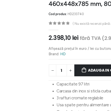
460x448x785 mm, 8
Cod produs:
HD233740
( Nu există recenzii până
0
out of 5
2.398,10
lei
fără TVA (
2.
Afișează prețul în euro / lei cu buton
Brand:
HD
ADAUGA IN
Capacitate 97 litri
Carcasa din inox si sticla curb
3 rafturi cromate reglabile
Usa spate pentru alimentare 