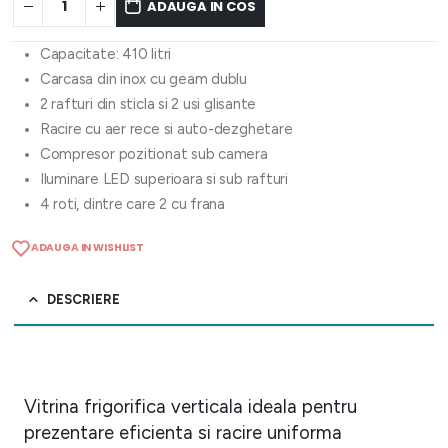
ADAUGA IN COS
Capacitate: 410 litri
Carcasa din inox cu geam dublu
2 rafturi din sticla si 2 usi glisante
Racire cu aer rece si auto-dezghetare
Compresor pozitionat sub camera
Iluminare LED superioara si sub rafturi
4 roti, dintre care 2 cu frana
ADAUGA IN WISHLIST
DESCRIERE
Vitrina frigorifica verticala ideala pentru
prezentare eficienta si racire uniforma