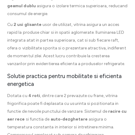
geamul dublu
asigura o izolare termica superioara, reducand
consumul de energie.
Cu
2 usi glisante
usor de utilizat, vitrina asigura un acces
rapid la produse chiar si in spatii aglomerate. Iluminarea LED
integrata atat in partea superioara, cat si sub fiecare raft,
ofera o vizibilitate sporita si o prezentare atractiva, indiferent
de momentul zilei. Acest lucru contribuie la cresterea
vanzarilor prin evidentierea eficienta a produselor refrigerate.
Solutie practica pentru mobilitate si eficienta
energetica
Dotata cu
4 roti
, dintre care 2 prevazute cu frane, vitrina
frigorifica poate fi deplasata cu usurinta si pozitionata in
functie de nevoile punctului de vanzare. Sistemul de
racire cu
aer rece
si functia de
auto-dezghetare
asigura o
temperatura constanta in interior si intretinere minima.
Compresorul amplasat sub camera de refrigerare