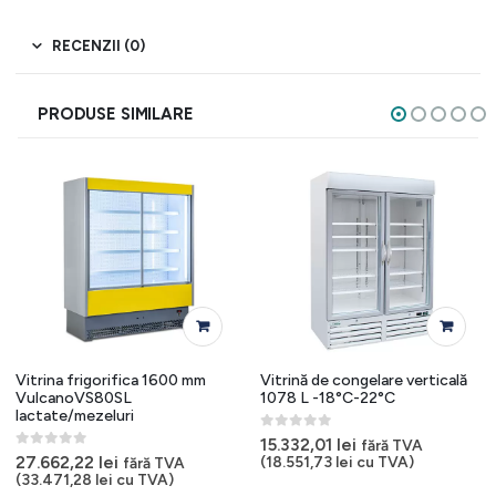
RECENZII (0)
PRODUSE SIMILARE
Vitrina frigorifica 1600 mm
Vitrină de congelare verticală
VulcanoVS80SL
1078 L -18°C-22°C
lactate/mezeluri
0
out of 5
15.332,01
lei
fără TVA
0
out of 5
27.662,22
lei
(
18.551,73
lei
cu TVA)
fără TVA
(
33.471,28
lei
cu TVA)