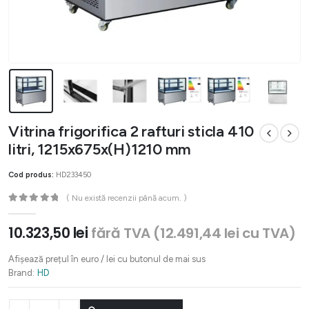
Vitrina frigorifica 2 rafturi sticla 410
litri, 1215x675x(H)1210 mm
Cod produs:
HD233450
( Nu există recenzii până acum. )
0
out of 5
10.323,50
lei
fără TVA (
12.491,44
lei
cu TVA)
Afișează prețul în euro / lei cu butonul de mai sus
Brand:
HD