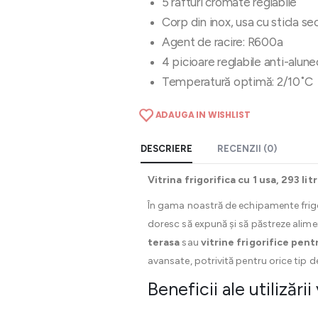
5 rafturi cromate reglabile
Corp din inox, usa cu sticla se
Agent de racire: R600a
4 picioare reglabile anti-alun
Temperatură optimă: 2/10˚C
ADAUGA IN WISHLIST
DESCRIERE
RECENZII (0)
Vitrina frigorifica cu 1 usa, 293 l
În gama noastră de echipamente frigo
doresc să expună și să păstreze alime
terasa
sau
vitrine frigorifice pent
avansate, potrivită pentru orice tip 
Beneficii ale utilizării