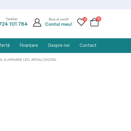
0
0
Telefon
Bine ai venit!
724 101 784
Contul meu!
fertă
Finanțare
Despre noi
Contact
RI, ILUMINARE LED, AFISAJ DIGITAL