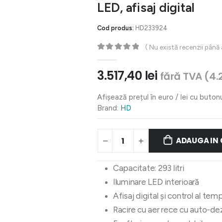
LED, afisaj digital
Cod produs:
HD233924
( Nu există recenzii până
0
out of 5
3.517,40
lei
fără TVA (
4.
Afișează prețul în euro / lei cu buton
Brand:
HD
ADAUGA IN
Capacitate: 293 litri
Iluminare LED interioară
Afisaj digital și control al tem
Racire cu aer rece cu auto-d