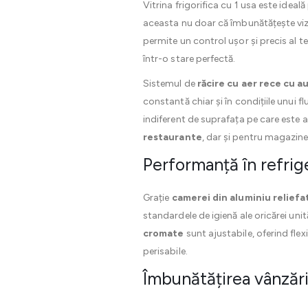
Vitrina frigorifica cu 1 usa este idea
aceasta nu doar că îmbunătățește vizi
permite un control ușor și precis al t
într-o stare perfectă.
Sistemul de
răcire cu aer rece cu 
constantă chiar și în condițiile unui fl
indiferent de suprafața pe care este 
restaurante
, dar și pentru magazine
Performanță în refrig
Grație
camerei din aluminiu reliefa
standardele de igienă ale oricărei uni
cromate
sunt ajustabile, oferind flexi
perisabile.
Îmbunătățirea vânzăril