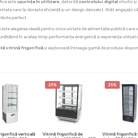
ifice este
ușurința în utilizare
, datorită
controlului digital
intuitiv și
nitate care își dorește eficiență și un design deosebit. Atât angajații câ
răcite perfect.
că este alegerea ideală pentru orice unitate de alimentație publică care 
nătățind în același timp performanța energetică și experiența utilizato
 vitrină frigorifică
și explorează întreaga gamă de produse disponi
25%
25%
rigorifică verticală
Vitrină frigorifică de
Vitrină frigorifică