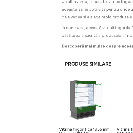
Un alt avantaj al acestei vitrine frigor
aceasta să fie potrivită pentru orice u
de a vedea și a alege rapid produsele 
În concluzie, această vitrină frigorifi
păstrarea eficientă a produselor, îmbu
Descoperă mai multe despre această
PRODUSE SIMILARE
Vitrină frigorifică verticală
Vitrina frigorifica 1955 mm
Vitrină f