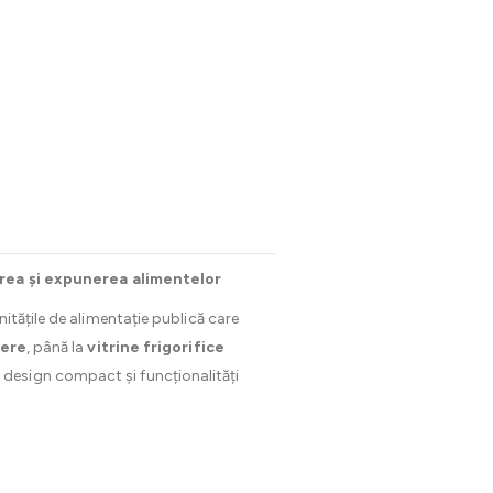
itarea și expunerea alimentelor
itățile de alimentație publică care
bere
, până la
vitrine frigorifice
design compact și funcționalități