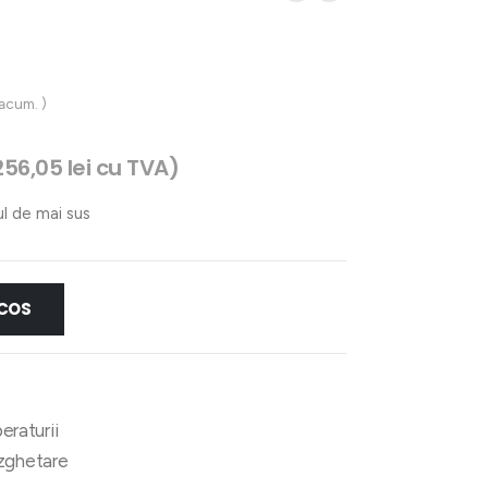
 acum. )
256,05
lei
cu TVA)
ul de mai sus
 COS
peraturii
ezghetare