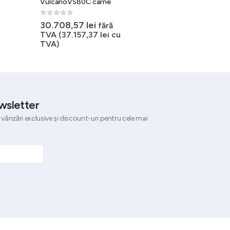
VulcanoVS80C carne
400 litri
0
out of 5
0
out of 5
30.708,57
lei
14.413,09
lei
fără
fără TVA
TVA (
37.157,37
lei
cu
(
17.439,84
lei
cu TVA)
TVA)
wsletter
 vânzări exclusive și discount-uri pentru cele mai