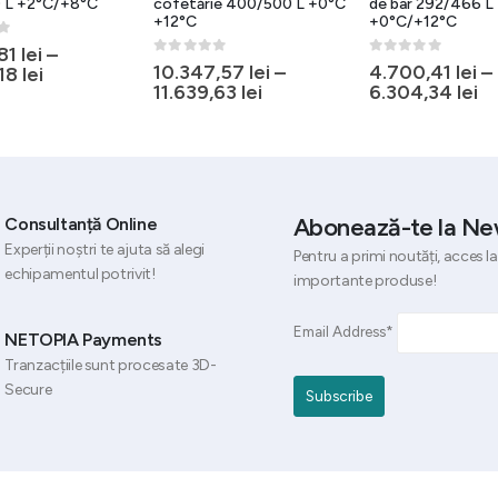
 L +2°C/+8°C
cofetărie 400/500 L +0°C
de bar 292/466 L
+12°C
+0°C/+12°C
5
,81
lei
–
0
out of 5
0
out of 5
10.347,57
lei
–
4.700,41
lei
–
,18
lei
11.639,63
lei
6.304,34
lei
Abonează-te la Ne
Consultanță Online
Experții noștri te ajuta să alegi
Pentru a primi noutăți, acces la
echipamentul potrivit!
importante produse!
Email Address*
NETOPIA Payments
Tranzacțiile sunt procesate 3D-
Secure