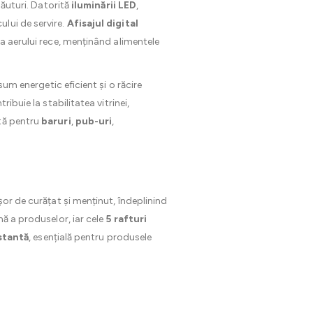
băuturi. Datorită
iluminării LED
,
lui de servire.
Afisajul digital
a aerului rece, menținând alimentele
um energetic eficient și o răcire
ribuie la stabilitatea vitrinei,
ntă pentru
baruri
,
pub-uri
,
ușor de curățat și menținut, îndeplinind
mă a produselor, iar cele
5 rafturi
stantă
, esențială pentru produsele