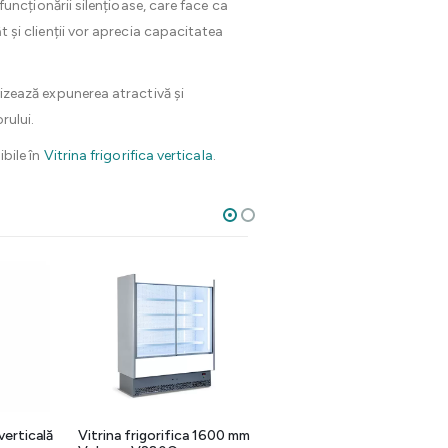
 funcționării silențioase, care face ca
t și clienții vor aprecia capacitatea
vizează expunerea atractivă și
rului.
bile în
Vitrina frigorifica verticala
.
 verticală
Vitrina frigorifica 1600 mm
Vitrina frigorifica cofetarie