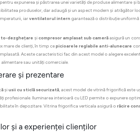
lă pentru expunerea și păstrarea unei varietăți de produse alimentare și 
bilitatea produselor, dar adaugă și un aspect modern și atrăgător locu
emperaturii, iar
ventilatorul intern
garantează o distribuție uniformă 
auto-dezghețare
și
compresor amplasat sub cameră
asigură un cons
ux mare de clienți, în timp ce
picioarele reglabile anti-alunecare
cont
amplasată. Aceste caracteristici fac din acest model o alegere excele
 alimentare sau unități comerciale.
erare și prezentare
tă
și
usii cu sticlă securizată
, acest model de vitrină frigorifică este 
tăți profesionale. Iluminarea interioară cu LED permite o expunere opti
bilitate în depozitare. Vitrina frigorifica verticala asigură o
răcire con
or și a experienței clienților