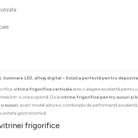
curizata
ecare
itri, iluminare LED, afisaj digital – Soluția perfectă pentru depoz
rifice,
vitrina frigorifica verticala
este o alegere excelentă pentru un
ntele într-o stare optimă. De la
vitrine frigorifice pentru sucuri și 
ru sucuri
, acest model aduce o combinație de performanță excelentă, 
de unitate gastronomică.
 vitrinei frigorifice