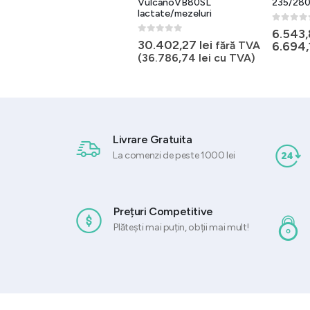
171/244/290 L +2°C/+8°C
VulcanoVB80SL
235/280
lactate/mezeluri
0
out of 5
0
out of 
2.645,37
lei
–
6.543
0
out of 5
30.402,27
lei
3.503,03
lei
fără TVA
6.694
(
36.786,74
lei
cu TVA)
Livrare Gratuita
La comenzi de peste 1000 lei
Prețuri Competitive
Plătești mai puțin, obții mai mult!