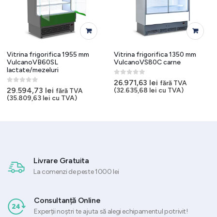
Vitrina frigorifica 1955 mm
Vitrina frigorifica 1350 mm
VulcanoVB60SL
VulcanoVS80C carne
lactate/mezeluri
0
out of 5
26.971,63
lei
fără TVA
0
out of 5
29.594,73
lei
(
32.635,68
lei
cu TVA)
fără TVA
(
35.809,63
lei
cu TVA)
Livrare Gratuita
La comenzi de peste 1000 lei
Consultanță Online
Experții noștri te ajuta să alegi echipamentul potrivit!