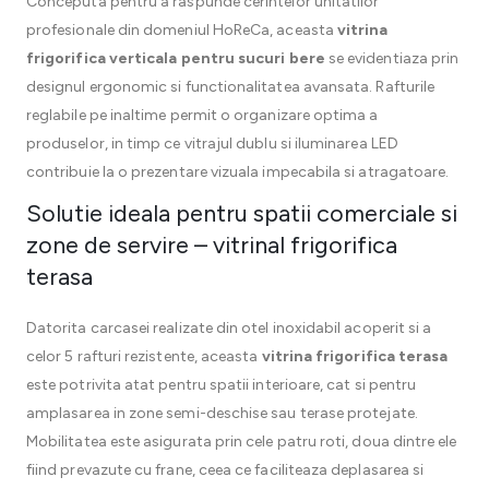
Conceputa pentru a raspunde cerintelor unitatilor
profesionale din domeniul HoReCa, aceasta
vitrina
frigorifica verticala pentru sucuri bere
se evidentiaza prin
designul ergonomic si functionalitatea avansata. Rafturile
reglabile pe inaltime permit o organizare optima a
produselor, in timp ce vitrajul dublu si iluminarea LED
contribuie la o prezentare vizuala impecabila si atragatoare.
Solutie ideala pentru spatii comerciale si
zone de servire – vitrinal frigorifica
terasa
Datorita carcasei realizate din otel inoxidabil acoperit si a
celor 5 rafturi rezistente, aceasta
vitrina frigorifica terasa
este potrivita atat pentru spatii interioare, cat si pentru
amplasarea in zone semi-deschise sau terase protejate.
Mobilitatea este asigurata prin cele patru roti, doua dintre ele
fiind prevazute cu frane, ceea ce faciliteaza deplasarea si