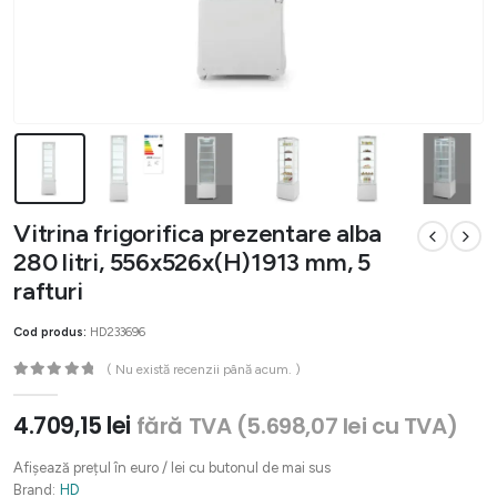
Vitrina frigorifica prezentare alba
280 litri, 556x526x(H)1913 mm, 5
rafturi
Cod produs:
HD233696
( Nu există recenzii până acum. )
0
out of 5
4.709,15
lei
fără TVA (
5.698,07
lei
cu TVA)
Afișează prețul în euro / lei cu butonul de mai sus
Brand:
HD