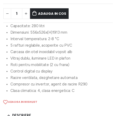
ADAUGA IN COS
Capacitate: 280 litri
Dimensiuni: 556x526x(H)1913 mm
Interval temperatura: 2-8 °C
5 rafturi reglabile, acoperite cu PVC
Carcasa din otel inoxidabil vopsit alb
Vitraj dublu, iluminare LED in plafon
Roti pentru mobilitate (2 cu frana)
Control digital cu display
Racire ventilata, dezghetare automata
Compresor cu invertor, agent de racire R290
Clasa climatica: 4, clasa energetica: C
ADAUGA IN WISHLIST
DESCRIERE