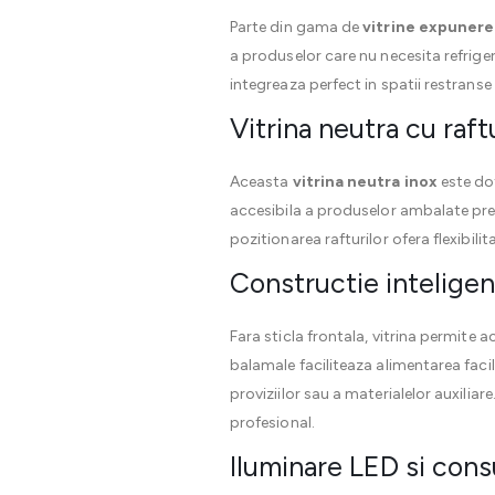
Parte din gama de
vitrine expunere
a produselor care nu necesita refrigera
integreaza perfect in spatii restran
Vitrina neutra cu raft
Aceasta
vitrina neutra inox
este dot
accesibila a produselor ambalate precu
pozitionarea rafturilor ofera flexibili
Constructie inteligen
Fara sticla frontala, vitrina permite 
balamale faciliteaza alimentarea faci
proviziilor sau a materialelor auxiliar
profesional.
Iluminare LED si cons