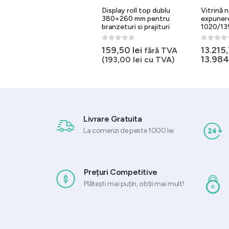
Vitrina neutra Evok 1500
Display roll top dublu
Vitrină 
mm
380×260 mm pentru
expunere
branzeturi si prajituri
1020/13
0
out of 5
12.664,37
lei
fără TVA
0
out of 5
0
out of 
159,50
lei
13.215
fără TVA
(
15.323,88
lei
cu TVA)
13.98
(
193,00
lei
cu TVA)
Livrare Gratuita
La comenzi de peste 1000 lei
Prețuri Competitive
Plătești mai puțin, obții mai mult!