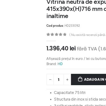
Vitrina neutra de expun
415x390x(H)716 mm cu 
inaltime
Cod produs:
HD233092
( Nu există recenzii până
0
out of 5
1.396,40
lei
fără TVA (
1.
Afișează prețul în euro / lei cu buton
Brand:
HD
ADAUGA IN
Capacitate 75 litri
Structura din inox si sticla sec
3 rafturi reglabile, sticla inclin