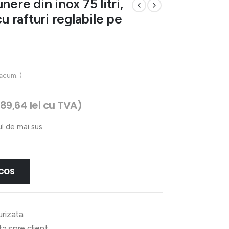
ere din inox 75 litri,
rafturi reglabile pe
 acum. )
689,64
lei
cu TVA)
ul de mai sus
 COS
urizata
ata spre client