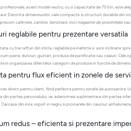
profesionale, acest model neutru, cu o capacitate de 75 litri, este ale
re. Datorita dimensiunilor sale compacte si structurii durabile din inox 
se precum
cafenele, cantine, benzinarii, mici magazine de proximitate sau 
uri reglabile pentru prezentare versatila
ata cu trei rafturi din sticla, reglabile pe inaltime si usor inclinate spr
m paine, dulciuri, gustari, produse de panificatie sau ceaiuri. Cele o
tate in organizarea diferitelor categorii de produse in functie de dimens
ta pentru flux eficient in zonele de serv
acces direct pentru client, fiind perfecta pentru zonele de autoservire
la din partea personalului, iar adancimea suplimentara din partea infe
e. Carcasa din inox vopsit in negru si picioarele din cauciuc antialuneca
um redus – eficienta si prezentare impe