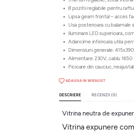
8 pozitii reglabile pentru raftu
Lipsa geam frontal – acces fac
Usa posterioara cu balamale s
Iluminare LED superioara, co
Adancime inferioara utila pen
Dimensiuni generale: 415x3
Alimentare: 230V, cablu 16
Picioare din cauciuc, neajusta
ADAUGA IN WISHLIST
DESCRIERE
RECENZII (0)
Vitrina neutra de expunere
Vitrina expunere comp