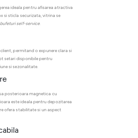
gerea ideala pentru afisarea atractiva
si sticla securizata, vitrina se
bufeturi self-service
.
e client, permitand o expunere clara si
pt setari disponibile pentru
iune si sezonalitate.
ire
. Usa posterioara magnetica cu
rioara este ideala pentru depozitarea
re ofera stabilitate si un aspect
cabila