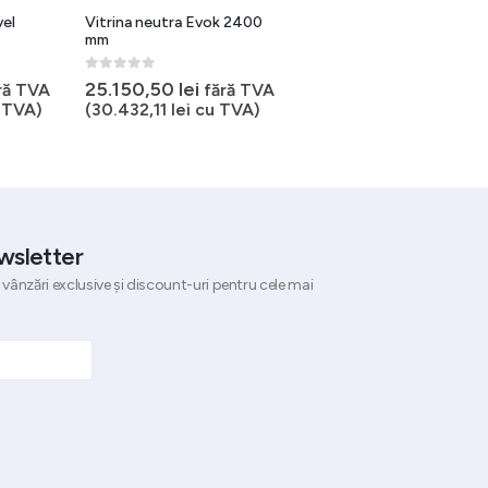
vel
Vitrina neutra Evok 2400
Vitrina neutra 2 nivele
mm
50x35x36 h cm
0
out of 5
0
out of 5
25.150,50
lei
1.163,97
lei
ră TVA
fără TVA
fără TVA
 TVA)
(
30.432,11
lei
cu TVA)
(
1.408,40
lei
cu TVA)
wsletter
 vânzări exclusive și discount-uri pentru cele mai