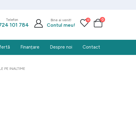
0
0
Telefon
Bine ai venit!
724 101 784
Contul meu!
fertă
Finanțare
Despre noi
Contact
E PE INALTIME