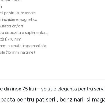
ri
il pentru autoservire
i inchidere magnetica
mutator on/off
tru depozitare suplimentara
90x(H)716 mm
50 mm cu mufa impamantata
bile (15 mm inaltime)
 din inox 75 litri – solutie eleganta pentru servi
acta pentru patiserii, benzinarii si mag