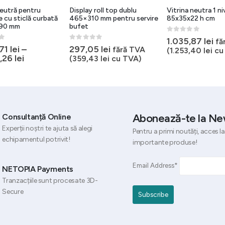
neutră pentru
Display roll top dublu
Vitrina neutra 1 ni
 cu sticlă curbată
465×310 mm pentru servire
85x35x22 h cm
90 mm
bufet
0
out of 5
1.035,87
lei
fă
5
0
out of 5
,71
lei
–
297,05
lei
fără TVA
(
1.253,40
lei
cu
4,26
lei
(
359,43
lei
cu TVA)
Abonează-te la Ne
Consultanță Online
Experții noștri te ajuta să alegi
Pentru a primi noutăți, acces la
echipamentul potrivit!
importante produse!
Email Address*
NETOPIA Payments
Tranzacțiile sunt procesate 3D-
Secure