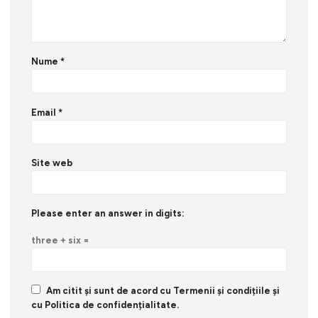
Nume
*
Email
*
Site web
Please enter an answer in digits:
three + six =
Am citit și sunt de acord cu Termenii și condițiile și
cu Politica de confidențialitate.