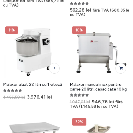
465,89
lei
fără TVA (
563,72
lei
cu TVA)
5.00
out of 5
562,28
lei
fără TVA (
680,35
lei
cu TVA)
11%
10%
Acest
produs
are
mai
Malaxor aluat 22 litri cu 1 viteză
Malaxor manual inox pentru
multe
carne 20 litri, capacitate 10 kg
variații.
5.00
out of 5
Prețul
Prețul
3.976,41
lei
4.466,50
lei
inițial
curent
5.00
out of 5
Opțiunile
Prețul
Prețul
946,76
lei
fără
1.047,01
lei
a
este:
inițial
curent
TVA (
1.145,58
lei
cu TVA)
pot
fost:
3.976,41 lei.
a
este:
fi
4.466,50 lei.
fost:
946,76 le
alese
1.047,01 lei.
32%
în
pagina