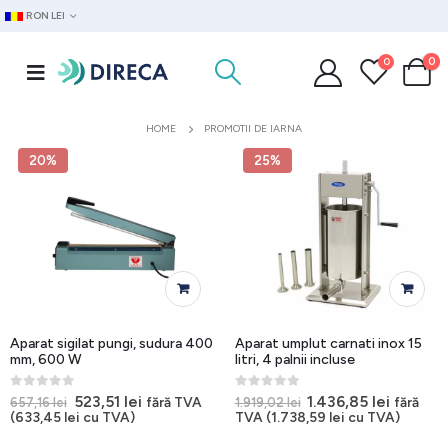
RON LEI
0
0
HOME
PROMOTII DE IARNA
20%
25%
Aparat sigilat pungi, sudura 400
Aparat umplut carnati inox 15
mm, 600 W
litri, 4 palnii incluse
0
out of 5
0
out of 5
Prețul
Prețul
Prețul
Prețul
523,51
lei
1.436,85
lei
fără TVA
fără
657,16
lei
1.919,02
lei
inițial
curent
inițial
curent
(
633,45
lei
cu TVA)
TVA (
1.738,59
lei
cu TVA)
a
este:
a
este:
fost:
523,51 lei.
fost:
1.436,85