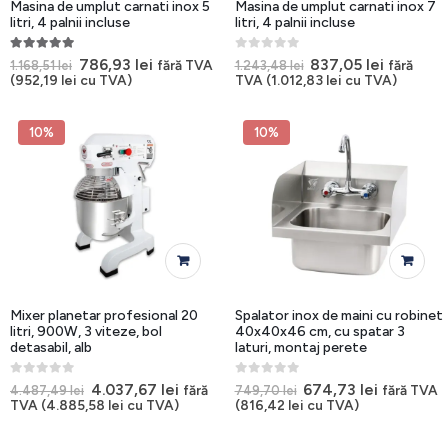
Masina de umplut carnati inox 5
Masina de umplut carnati inox 7
litri, 4 palnii incluse
litri, 4 palnii incluse
5.00
out of 5
0
out of 5
Prețul
Prețul
Prețul
Prețul
786,93
lei
837,05
lei
fără TVA
fără
1.168,51
lei
1.243,48
lei
inițial
curent
inițial
curent
(
952,19
lei
cu TVA)
TVA (
1.012,83
lei
cu TVA)
a
este:
a
este:
fost:
786,93 lei.
fost:
837,05 le
1.168,51 lei.
1.243,48 lei.
10%
10%
Mixer planetar profesional 20
Spalator inox de maini cu robinet
litri, 900W, 3 viteze, bol
40x40x46 cm, cu spatar 3
detasabil, alb
laturi, montaj perete
0
out of 5
0
out of 5
Prețul
Prețul
Prețul
Prețul
4.037,67
lei
674,73
lei
fără
fără TVA
4.487,49
lei
749,70
lei
inițial
curent
inițial
curent
TVA (
4.885,58
lei
cu TVA)
(
816,42
lei
cu TVA)
a
este:
a
este:
fost:
4.037,67 lei.
fost:
674,73 le