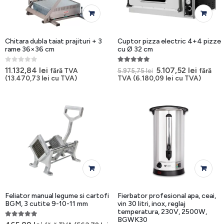
Chitara dubla taiat prajituri + 3
Cuptor pizza electric 4+4 pizze
rame 36×36 cm
cu Ø 32 cm
0
out of 5
5.00
out of 5
Prețul
Prețul
11.132,84
lei
5.107,52
lei
fără TVA
fără
5.975,75
lei
inițial
curent
(
13.470,73
lei
cu TVA)
TVA (
6.180,09
lei
cu TVA)
a
este:
fost:
5.107,52
5.975,75 lei.
Feliator manual legume si cartofi
Fierbator profesional apa, ceai,
BGM, 3 cutite 9-10-11 mm
vin 30 litri, inox, reglaj
temperatura, 230V, 2500W,
BGWK30
5.00
out of 5