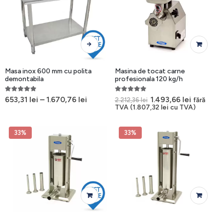
produsului.
Acest
produs
are
mai
Masa inox 600 mm cu polita
Masina de tocat carne
multe
demontabila
profesionala 120 kg/h
variații.
5.00
out of 5
5.00
out of 5
Opțiunile
Prețul
Prețul
653,31
lei
–
1.670,76
lei
1.493,66
lei
fără
2.212,36
lei
inițial
curent
TVA (
1.807,32
lei
cu TVA)
pot
a
este:
fi
fost:
1.493,66
alese
2.212,36 lei.
33%
33%
în
pagina
produsului.