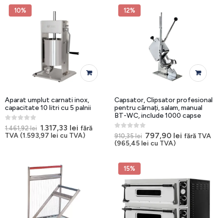
657,16 lei.
1.919,02 lei.
10%
12%
Aparat umplut carnati inox,
Capsator, Clipsator profesional
capacitate 10 litri cu 5 palnii
pentru cârnați, salam, manual
BT-WC, include 1000 capse
0
out of 5
Prețul
Prețul
1.317,33
lei
fără
1.461,92
lei
inițial
curent
0
out of 5
Prețul
Prețul
797,90
lei
TVA (
1.593,97
lei
cu TVA)
fără TVA
910,35
lei
a
este:
inițial
curent
(
965,45
lei
cu TVA)
fost:
1.317,33 lei.
a
este:
1.461,92 lei.
fost:
797,90 lei
910,35 lei.
15%