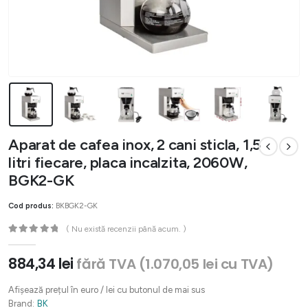
Aparat de cafea inox, 2 cani sticla, 1,5
litri fiecare, placa incalzita, 2060W,
BGK2-GK
Cod produs:
BKBGK2-GK
( Nu există recenzii până acum. )
0
out of 5
884,34
lei
fără TVA (
1.070,05
lei
cu TVA)
Afișează prețul în euro / lei cu butonul de mai sus
Brand:
BK