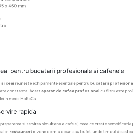
205 x 460 mm
e
ltre
ceai pentru bucatarii profesionale si cafenele
si ceai
reuneste echipamente esentiale pentru
bucatarii profesiona
itate constanta. Acest
aparat de cafea profesional
cu filtru este proi
lei in medii HoReCa.
servire rapida
repararea si servirea simultana a cafelei, ceea ce creste semnificativ 
al in
restaurante
, zone de mic dejun sau bufet, unde timpul de aste