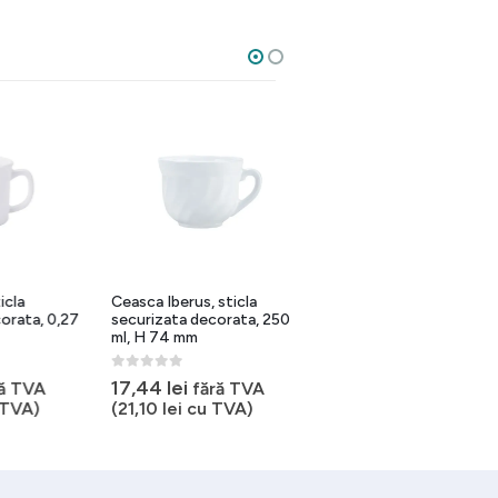
Termos cu pompa, 4.0 litri,
dublu perete, maner pliabil,
170×380 mm
a
Ceasca Iberus, sticla
0
out of 5
225,20
lei
ta, 0,27
securizata decorata, 250
fără TVA
ml, H 74 mm
(
272,50
lei
cu TVA)
0
out of 5
17,44
lei
TVA
fără TVA
A)
(
21,10
lei
cu TVA)