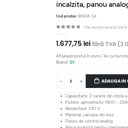
incalzita, panou anal
Cod produs:
BKBGK-S4
( Nu există recenzii până
0
out of 5
1.677,75
lei
fără TVA (
2.
Afișează prețul în euro / lei cu buton
Brand:
BK
ADAUGA IN
Capacitate: 2 carafe din sticla a 
Putere: aproximativ 1900 – 20
Alimentare: 230 V
Material: carcasa din inox
Panou de control analog
Placa incalzita pentru mentiner