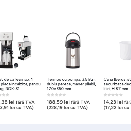
e cafea inox, 1
Termos cu pompa, 3,5 litri,
Cana Iberus, sticl
ca incalzita, panou
dublu perete, maner pliabil,
securizata decora
 BGK-S1
170×350 mm
litri, H 87 mm
5
0
out of 5
0
out of 5
8
lei
188,59
lei
14,23
lei
fără TVA
fără TVA
fără 
91
lei
cu TVA)
(
228,19
lei
cu TVA)
(
17,22
lei
cu TV