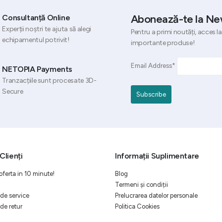
Abonează-te la Ne
Consultanță Online
Experții noștri te ajuta să alegi
Pentru a primi noutăți, acces la
echipamentul potrivit!
importante produse!
Email Address*
NETOPIA Payments
Tranzacțiile sunt procesate 3D-
Secure
Clienți
Informații Suplimentare
oferta in 10 minute!
Blog
Termeni și condiții
de service
Prelucrarea datelor personale
de retur
Politica Cookies