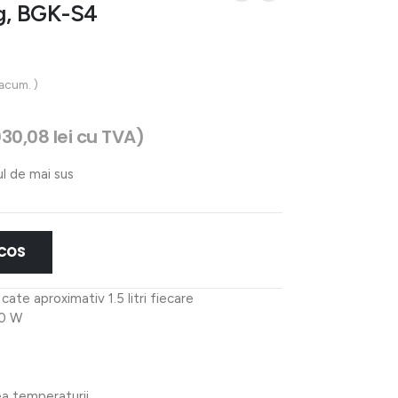
og, BGK-S4
 acum. )
030,08
lei
cu TVA)
ul de mai sus
 COS
cate aproximativ 1.5 litri fiecare
60 W
ea temperaturii