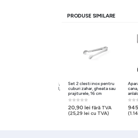
PRODUSE SIMILARE
Termos cu pompa, 5.0 litri,
Set 2 clesti inox pentru
Aparat d
dublu perete, maner pliabil,
cuburi zahar, gheata sau
cana, pla
170×420 mm
prajiturele, 16 cm
anlalog,
0
out of 5
0
out of 5
0
out of 
255,72
lei
20,90
lei
945,3
fără TVA
fără TVA
(
309,42
lei
cu TVA)
(
25,29
lei
cu TVA)
(
1.143,