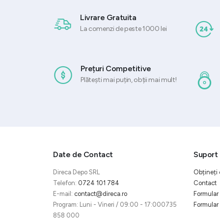
Livrare Gratuita
La comenzi de peste 1000 lei
Prețuri Competitive
Plătești mai puțin, obții mai mult!
Date de Contact
Suport 
Direca Depo SRL
Obțineți 
Telefon:
0724 101 784
Contact
E-mail:
contact@direca.ro
Formular 
Program: Luni - Vineri / 09:00 - 17:000735
Formular 
858 000