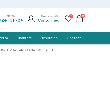
0
0
Telefon
Bine ai venit!
724 101 784
Contul meu!
fertă
Finanțare
Despre noi
Contact
CA INCALZITA, PANOU ANALOG, BGK-S4