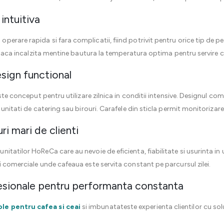
 intuitiva
rare rapida si fara complicatii, fiind potrivit pentru orice tip de per
r placa incalzita mentine bautura la temperatura optima pentru servire 
esign functional
este conceput pentru utilizare zilnica in conditii intensive. Designul c
unitati de catering sau birouri. Carafele din sticla permit monitorizarea
ri mari de clienti
tatilor HoReCa care au nevoie de eficienta, fiabilitate si usurinta in u
i comerciale unde cafeaua este servita constant pe parcursul zilei.
sionale pentru performanta constanta
ole pentru cafea si ceai
si imbunatateste experienta clientilor cu sol