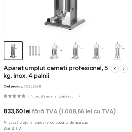
Aparat umplut carnati profesional, 5
kg, inox, 4 palnii
Cod produs:
HD282588
( Nu există recenzii până acum. )
0
out of 5
833,60
lei
fără TVA (
1.008,66
lei
cu TVA)
Afișează prețul în euro / lei cu butonul de mai sus
Brand:
HD