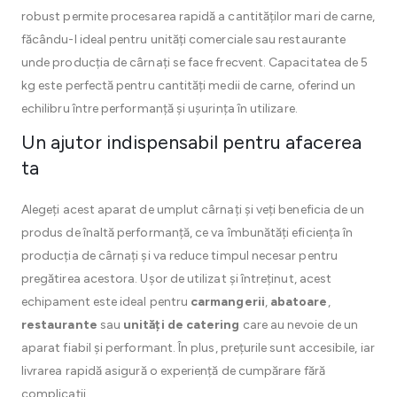
robust permite procesarea rapidă a cantităților mari de carne,
făcându-l ideal pentru unități comerciale sau restaurante
unde producția de cârnați se face frecvent. Capacitatea de 5
kg este perfectă pentru cantități medii de carne, oferind un
echilibru între performanță și ușurința în utilizare.
Un ajutor indispensabil pentru afacerea
ta
Alegeți acest aparat de umplut cârnați și veți beneficia de un
produs de înaltă performanță, ce va îmbunătăți eficiența în
producția de cârnați și va reduce timpul necesar pentru
pregătirea acestora. Ușor de utilizat și întreținut, acest
echipament este ideal pentru
carmangerii
,
abatoare
,
restaurante
sau
unități de catering
care au nevoie de un
aparat fiabil și performant. În plus, prețurile sunt accesibile, iar
livrarea rapidă asigură o experiență de cumpărare fără
complicații.