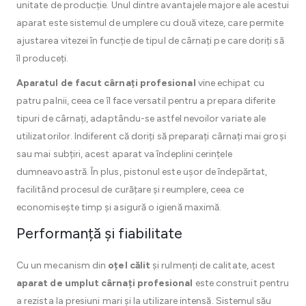
unitate de producție. Unul dintre avantajele majore ale acestui
aparat este sistemul de umplere cu două viteze, care permite
ajustarea vitezei în funcție de tipul de cârnați pe care doriți să
îl produceți.
Aparatul de facut cârnați profesional
vine echipat cu
patru palnii, ceea ce îl face versatil pentru a prepara diferite
tipuri de cârnați, adaptându-se astfel nevoilor variate ale
utilizatorilor. Indiferent că doriți să preparați cârnați mai groși
sau mai subțiri, acest aparat va îndeplini cerințele
dumneavoastră. În plus, pistonul este ușor de îndepărtat,
facilitând procesul de curățare și reumplere, ceea ce
economisește timp și asigură o igienă maximă.
Performanță și fiabilitate
Cu un mecanism din
oțel călit
și rulmenți de calitate, acest
aparat de umplut cârnați profesional
este construit pentru
a rezista la presiuni mari și la utilizare intensă. Sistemul său