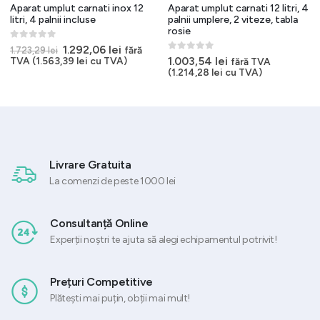
Aparat umplut carnati inox 12
Aparat umplut carnati 12 litri, 4
litri, 4 palnii incluse
palnii umplere, 2 viteze, tabla
rosie
0
out of 5
Prețul
Prețul
1.292,06
lei
fără
1.723,29
lei
inițial
curent
0
out of 5
1.003,54
lei
TVA (
1.563,39
lei
cu TVA)
fără TVA
a
este:
(
1.214,28
lei
cu TVA)
fost:
1.292,06 lei.
1.723,29 lei.
Livrare Gratuita
La comenzi de peste 1000 lei
Consultanță Online
Experții noștri te ajuta să alegi echipamentul potrivit!
Prețuri Competitive
Plătești mai puțin, obții mai mult!