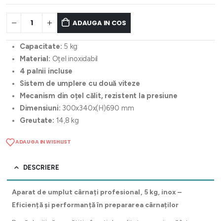
ADAUGA IN COS
Capacitate:
5 kg
Material:
Oțel inoxidabil
4 palnii incluse
Sistem de umplere cu două viteze
Mecanism din oțel călit, rezistent la presiune
Dimensiuni:
300x340x(H)690 mm
Greutate:
14,8 kg
ADAUGA IN WISHLIST
DESCRIERE
Aparat de umplut cârnați profesional, 5 kg, inox –
Eficiență și performanță în prepararea cârnaților