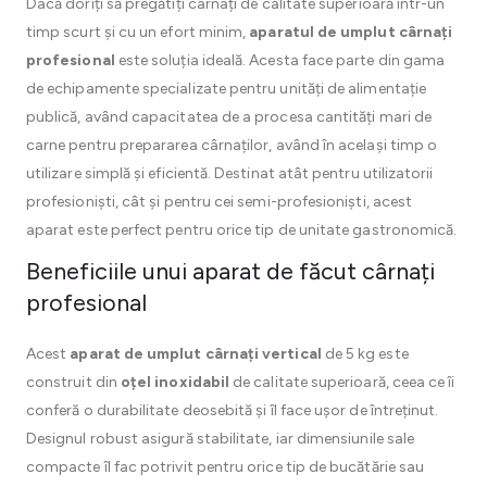
Dacă doriți să pregătiți cârnați de calitate superioară într-un
timp scurt și cu un efort minim,
aparatul de umplut cârnați
profesional
este soluția ideală. Acesta face parte din gama
de echipamente specializate pentru unități de alimentație
publică, având capacitatea de a procesa cantități mari de
carne pentru prepararea cârnaților, având în același timp o
utilizare simplă și eficientă. Destinat atât pentru utilizatorii
profesioniști, cât și pentru cei semi-profesioniști, acest
aparat este perfect pentru orice tip de unitate gastronomică.
Beneficiile unui aparat de făcut cârnați
profesional
Acest
aparat de umplut cârnați vertical
de 5 kg este
construit din
oțel inoxidabil
de calitate superioară, ceea ce îi
conferă o durabilitate deosebită și îl face ușor de întreținut.
Designul robust asigură stabilitate, iar dimensiunile sale
compacte îl fac potrivit pentru orice tip de bucătărie sau