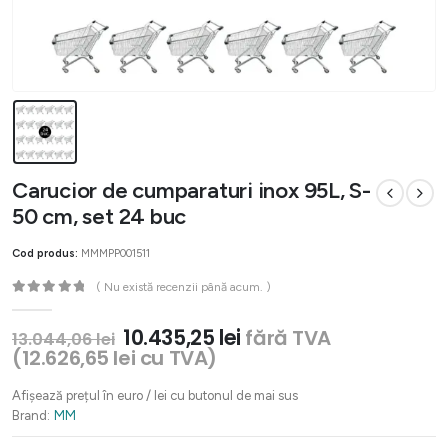
Carucior de cumparaturi inox 95L, S-
50 cm, set 24 buc
Cod produs:
MMMPP001511
( Nu există recenzii până acum. )
0
out of 5
Prețul
Prețul
10.435,25
lei
fără TVA
13.044,06
lei
inițial
curent
(
12.626,65
lei
cu TVA)
a
este:
fost:
10.435,25 lei.
Afișează prețul în euro / lei cu butonul de mai sus
13.044,06 lei.
Brand:
MM