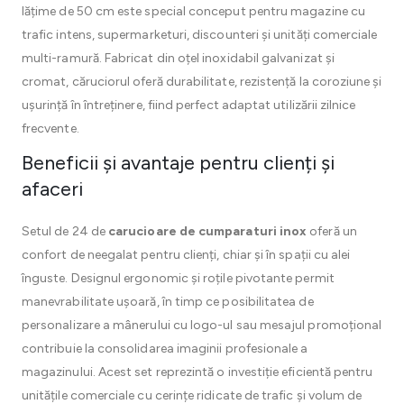
lățime de 50 cm este special conceput pentru magazine cu
trafic intens, supermarketuri, discounteri și unități comerciale
multi-ramură. Fabricat din oțel inoxidabil galvanizat și
cromat, căruciorul oferă durabilitate, rezistență la coroziune și
ușurință în întreținere, fiind perfect adaptat utilizării zilnice
frecvente.
Beneficii și avantaje pentru clienți și
afaceri
Setul de 24 de
carucioare de cumparaturi inox
oferă un
confort de neegalat pentru clienți, chiar și în spații cu alei
înguste. Designul ergonomic și roțile pivotante permit
manevrabilitate ușoară, în timp ce posibilitatea de
personalizare a mânerului cu logo-ul sau mesajul promoțional
contribuie la consolidarea imaginii profesionale a
magazinului. Acest set reprezintă o investiție eficientă pentru
unitățile comerciale cu cerințe ridicate de trafic și volum de