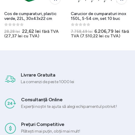
Cos de cumparaturi, plastic
Carucior de cumparaturi inox
verde, 22L, 30x43x22 cm
150L, S-54 cm, set 10 buc
0
out of 5
0
out of 5
Prețul
Prețul
Prețul
Prețul
22,62
lei
6.206,79
lei
fără TVA
fără
28,28
lei
7.758,49
lei
inițial
curent
inițial
curen
(
27,37
lei
cu TVA)
TVA (
7.510,22
lei
cu TVA)
a
este:
a
este:
fost:
22,62 lei.
fost:
6.206,7
28,28 lei.
7.758,49 lei.
Livrare Gratuita
La comenzi de peste 1000 lei
Consultanță Online
Experții noștri te ajuta să alegi echipamentul potrivit!
Prețuri Competitive
Plătești mai puțin, obții mai mult!