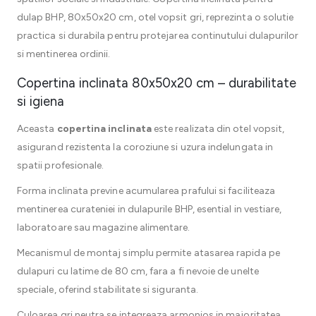
dulap BHP, 80x50x20 cm, otel vopsit gri, reprezinta o solutie
practica si durabila pentru protejarea continutului dulapurilor
si mentinerea ordinii.
Copertina inclinata 80x50x20 cm – durabilitate
si igiena
Aceasta
copertina inclinata
este realizata din otel vopsit,
asigurand rezistenta la coroziune si uzura indelungata in
spatii profesionale.
Forma inclinata previne acumularea prafului si faciliteaza
mentinerea curateniei in dulapurile BHP, esential in vestiare,
laboratoare sau magazine alimentare.
Mecanismul de montaj simplu permite atasarea rapida pe
dulapuri cu latime de 80 cm, fara a fi nevoie de unelte
speciale, oferind stabilitate si siguranta.
Culoarea gri neutra se integreaza armonios in majoritatea