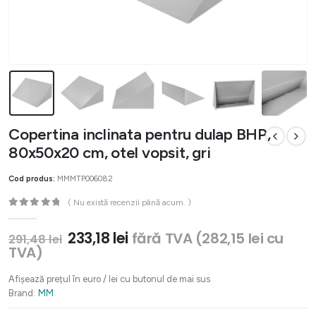
Copertina inclinata pentru dulap BHP,
80x50x20 cm, otel vopsit, gri
Cod produs:
MMMTP006082
( Nu există recenzii până acum. )
0
out of 5
Prețul
Prețul
233,18
lei
fără TVA (
282,15
lei
cu
291,48
lei
inițial
curent
TVA)
a
este:
fost:
233,18 lei.
Afișează prețul în euro / lei cu butonul de mai sus
291,48 lei.
Brand:
MM