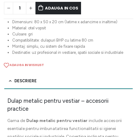
ADAUGA IN COS
Dimensiuni: 80 x 50 x 20 cm (latime x adancime x inaltime)
Material: otel vopsit
Culoare: gri
Compatibilitate: dulapuri BHP cu latime 80 cm
Montaj: simplu, cu sistem de fixare rapida
Destinatie: uz profesional in vestiare, spatii sociale si industriale
ADAUGA IN WISHLIST
DESCRIERE
Dulap metalic pentru vestiar – accesorii
practice
Gama de
Dulap metalic pentru vestiar
include accesorii
esentiale pentru imbunatatirea functionalitatii si igienei
spatiilor sociale si industriale. Copertina inclinata pentru