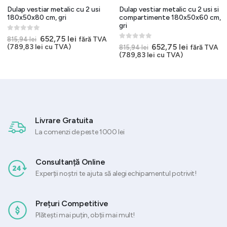
Dulap vestiar metalic cu 2 usi
Dulap vestiar metalic cu 2 usi si
180x50x80 cm, gri
compartimente 180x50x60 cm,
gri
0
out of 5
Prețul
Prețul
652,75
lei
fără TVA
815,94
lei
inițial
curent
0
out of 5
Prețul
Prețul
652,75
lei
(
789,83
lei
cu TVA)
fără TVA
815,94
lei
a
este:
inițial
curent
(
789,83
lei
cu TVA)
.
fost:
652,75 lei.
a
este:
815,94 lei.
fost:
652,75 lei.
815,94 lei.
Livrare Gratuita
La comenzi de peste 1000 lei
Consultanță Online
Experții noștri te ajuta să alegi echipamentul potrivit!
Prețuri Competitive
Plătești mai puțin, obții mai mult!