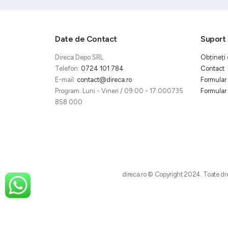
Date de Contact
Suport 
Direca Depo SRL
Obțineți 
Telefon:
0724 101 784
Contact
E-mail:
contact@direca.ro
Formular 
Program: Luni - Vineri / 09:00 - 17:000735
Formular 
858 000
direca.ro © Copyright 2024. Toate dre