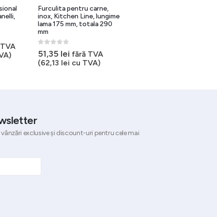
sional
Furculita pentru carne,
Cutit paine, lama inox,
elli,
inox, Kitchen Line, lungime
Kitchen Line, lungime 230
lama 175 mm, totala 290
mm, maner ergonomic
mm
0
out of 5
49,25
lei
 TVA
fără TVA
0
out of 5
51,35
lei
fără TVA
VA)
(
59,59
lei
cu TVA)
(
62,13
lei
cu TVA)
wsletter
 vânzări exclusive și discount-uri pentru cele mai