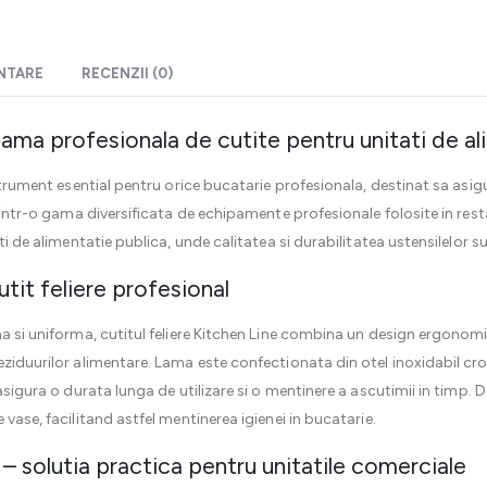
ENTARE
RECENZII (0)
 gama profesionala de cutite pentru unitati de a
nstrument esential pentru orice bucatarie profesionala, destinat sa asigu
 dintr-o gama diversificata de echipamente profesionale folosite in rest
ti de alimentatie publica, unde calitatea si durabilitatea ustensilelor su
cutit feliere profesional
na si uniforma, cutitul feliere Kitchen Line combina un design ergonomi
reziduurilor alimentare. Lama este confectionata din otel inoxidabil 
 asigura o durata lunga de utilizare si o mentinere a ascutimii in timp
 vase, facilitand astfel mentinerea igienei in bucatarie.
 – solutia practica pentru unitatile comerciale