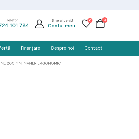
0
0
Telefon
Bine ai venit!
724 101 784
Contul meu!
fertă
Finanțare
Despre noi
Contact
NGIME 200 MM, MANER ERGONOMIC