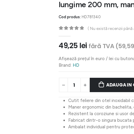
lungime 200 mm, man
Cod produs:
HD781340
( Nu există recenzii până
0
out of 5
49,25
lei
fără TVA (
59,5
Afișează prețul în euro / lei cu buton
Brand:
HD
ADAUGA IN
Cutit feliere din otel inoxidabil
Maner ergonomic din bachelita, 
Rezistent la coroziune si usor d
Fabricat dintr-o singura bucata 
Ambalat individual pentru protec