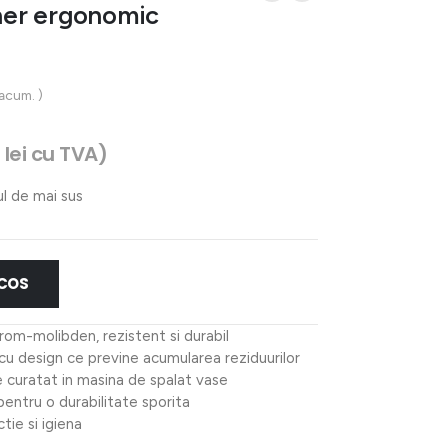
er ergonomic
 acum. )
9
lei
cu TVA)
ul de mai sus
 COS
 crom-molibden, rezistent si durabil
cu design ce previne acumularea reziduurilor
e curatat in masina de spalat vase
pentru o durabilitate sporita
tie si igiena