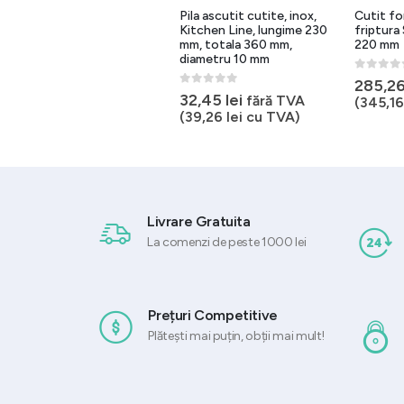
Cutit profesional pentru
Pila ascutit cutite, inox,
Cutit fo
carne, rosu, HACCP, lama
Kitchen Line, lungime 230
friptura
190 mm
mm, totala 360 mm,
220 mm
diametru 10 mm
0
out of 5
0
out of 
87,42
lei
285,2
fără TVA
0
out of 5
32,45
lei
fără TVA
(
105,78
lei
cu TVA)
(
345,1
(
39,26
lei
cu TVA)
Livrare Gratuita
La comenzi de peste 1000 lei
Prețuri Competitive
Plătești mai puțin, obții mai mult!