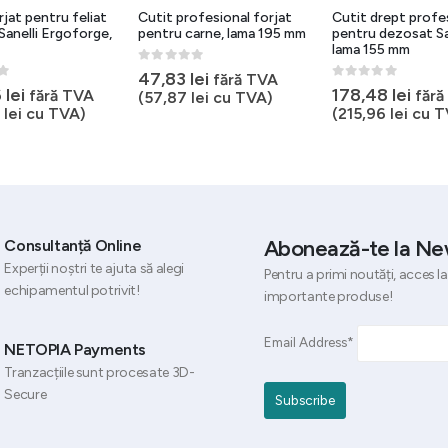
rjat pentru feliat
Cutit profesional forjat
Cutit drept profe
 Sanelli Ergoforge,
pentru carne, lama 195 mm
pentru dezosat San
lama 155 mm
0
out of 5
47,83
lei
fără TVA
5
0
out of 5
6
lei
178,48
lei
fără TVA
fără
(
57,87
lei
cu TVA)
6
lei
cu TVA)
(
215,96
lei
cu T
Abonează-te la Ne
Consultanță Online
Experții noștri te ajuta să alegi
Pentru a primi noutăți, acces la
echipamentul potrivit!
importante produse!
Email Address*
NETOPIA Payments
Tranzacțiile sunt procesate 3D-
Secure