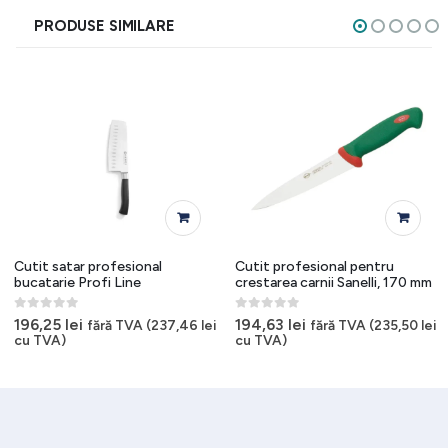
PRODUSE SIMILARE
Cutit satar profesional
Cutit profesional pentru
bucatarie Profi Line
crestarea carnii Sanelli, 170 mm
0
out of 5
0
out of 5
196,25
lei
194,63
lei
fără TVA (
237,46
lei
fără TVA (
235,50
lei
cu TVA)
cu TVA)