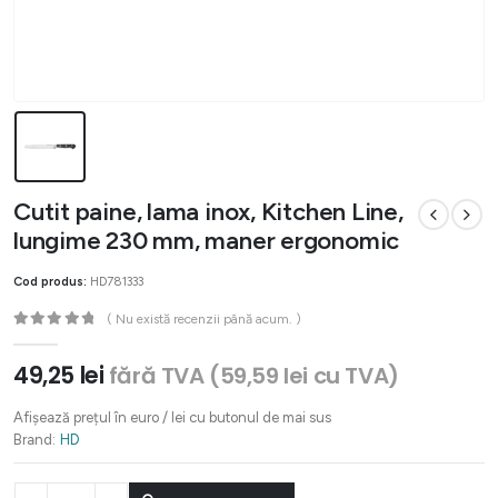
Cutit paine, lama inox, Kitchen Line,
lungime 230 mm, maner ergonomic
Cod produs:
HD781333
( Nu există recenzii până acum. )
0
out of 5
49,25
lei
fără TVA (
59,59
lei
cu TVA)
Afișează prețul în euro / lei cu butonul de mai sus
Brand:
HD