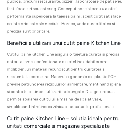
publica, precum restaurante, pizzerii, laboratoare de patiserie,
fast-food-uri sau catering. Conceput special pentru a oferi
performanta superioara la taierea painii, acest cutit satisface
cerintele ridicate ale mediului Horeca, unde durabilitatea si
precizia sunt prioritare.
Beneficiile utilizarii unui cutit paine Kitchen Line
Cutitul paine Kitchen Line asigura o taietura curata si precisa
datorita lamei confectionate din otel inoxidabil crom-
molibden, un material recunoscut pentru duritatea si
rezistenta la coroziune. Manerul ergonomic din plastic POM
previne patrunderea reziduurilor alimentare, mentinand igiena
si confortul in timpul utilizarii indelungate. Designul robust
permite spalarea cutitului la masina de spalat vase,
simplificand intretinerea zilnica in bucatariile profesionale.
Cutit paine Kitchen Line – solutia ideala pentru
unitati comerciale si magazine specializate