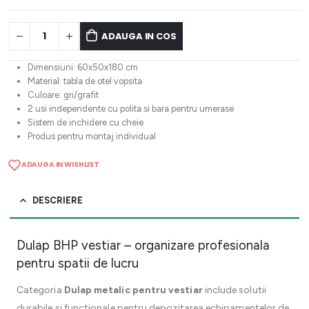
ADAUGA IN COS
Dimensiuni: 60x50x180 cm
Material: tabla de otel vopsita
Culoare: gri/grafit
2 usi independente cu polita si bara pentru umerase
Sistem de inchidere cu cheie
Produs pentru montaj individual
ADAUGA IN WISHLIST
DESCRIERE
Dulap BHP vestiar – organizare profesionala
pentru spatii de lucru
Categoria
Dulap metalic pentru vestiar
include solutii
durabile si functionale pentru depozitarea echipamentelor de