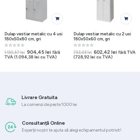
Dulap vestiar metalic cu 4 usi
Dulap vestiar metalic cu 2 usi
180x50x80 cm, gri
180x50x60 cm, gri
0
out of 5
0
out of 5
Prețul
Prețul
Prețul
Prețul
904,45
lei
602,42
lei
fără
fără TVA
1.130,57
lei
753,03
lei
inițial
curent
inițial
curent
TVA (
1.094,38
lei
cu TVA)
(
728,92
lei
cu TVA)
a
este:
a
este:
.
fost:
904,45 lei.
fost:
602,42 lei
1.130,57 lei.
753,03 lei.
Livrare Gratuita
La comenzi de peste 1000 lei
Consultanță Online
Experții noștri te ajuta să alegi echipamentul potrivit!