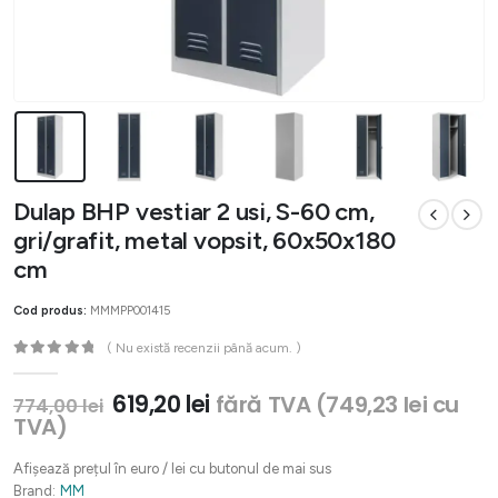
Dulap BHP vestiar 2 usi, S-60 cm,
gri/grafit, metal vopsit, 60x50x180
cm
Cod produs:
MMMPP001415
( Nu există recenzii până acum. )
0
out of 5
Prețul
Prețul
619,20
lei
fără TVA (
749,23
lei
cu
774,00
lei
inițial
curent
TVA)
a
este:
fost:
619,20 lei.
Afișează prețul în euro / lei cu butonul de mai sus
774,00 lei.
Brand:
MM