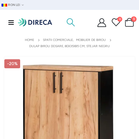
RON LEI
0
0
HOME
SPATII COMERCIALE
,
MOBILIER DE BIROU
DULAP BIROU DOSARE, 80X35X85 CM, STEJAR NEGRU
-20%