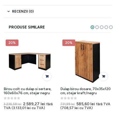
RECENZII (0)
PRODUSE SIMILARE
20%
20%
Birou colt cu dulap si sertare,
Dulap birou dosare, 70x35x120
160x60x76 cm, stejar negru
cm, stejar kraft/negru
0
out of 5
0
out of 5
Prețul
Prețul
Prețul
Prețul
2.589,27
lei
585,60
lei
fără
fără TVA
3.236,58
lei
731,99
lei
inițial
curent
inițial
curent
TVA (
3.133,01
lei
cu TVA)
(
708,57
lei
cu TVA)
a
este:
a
este: