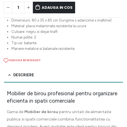
ADAUGA IN COS
Dimensiuni: 80 x 35 x 85 cm (lungime x adancime x inaltime)
Material: placa melaminata rezistenta la uzura
Culoare: negru si stejar kraft
Numar polite: 2
Tip usi: batante
Manere metalice si balamale rezistente
ADAUGA IN WISHLIST
DESCRIERE
Mobilier de birou profesional pentru organizare
eficienta in spatii comerciale
Gama de
Mobilier de birou
pentru unitati de alimentatie
publica si spatii comerciale combina functionalitatea cu
designul modern. Acest mobilier este ideal pentru birouri din