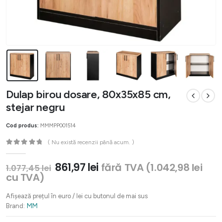
Dulap birou dosare, 80x35x85 cm,
stejar negru
Cod produs:
MMMPP001514
( Nu există recenzii până acum. )
0
out of 5
Prețul
Prețul
861,97
lei
fără TVA (
1.042,98
lei
1.077,45
lei
inițial
curent
cu TVA)
a
este:
fost:
861,97 lei.
Afișează prețul în euro / lei cu butonul de mai sus
1.077,45 lei.
Brand:
MM