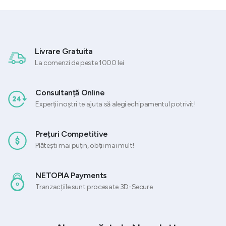
9 lei.
fost:
2.589,27 lei.
fost:
585,60 lei.
3.236,58 lei.
731,99 lei.
Livrare Gratuita
La comenzi de peste 1000 lei
Consultanță Online
Experții noștri te ajuta să alegi echipamentul potrivit!
Prețuri Competitive
Plătești mai puțin, obții mai mult!
NETOPIA Payments
Tranzacțiile sunt procesate 3D-Secure