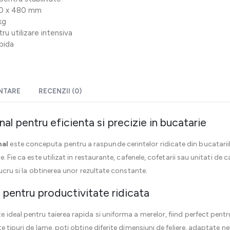
210 x 480 mm
kg
ru utilizare intensiva
apida
ENTARE
RECENZII (0)
l pentru eficienta si precizie in bucatarie
nal
este conceputa pentru a raspunde cerintelor ridicate din bucatariil
. Fie ca este utilizat in restaurante, cafenele, cofetarii sau unitati de
lucru si la obtinerea unor rezultate constante.
 pentru productivitate ridicata
e ideal pentru taierea rapida si uniforma a merelor, fiind perfect pentr
e tipuri de lame, poti obtine diferite dimensiuni de feliere, adaptate ne