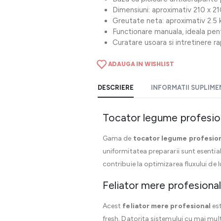
Dimensiuni: aproximativ 210 x 
Greutate neta: aproximativ 2.5 
Functionare manuala, ideala pent
Curatare usoara si intretinere r
ADAUGA IN WISHLIST
DESCRIERE
INFORMATII SUPLIM
Tocator legume profesiona
Gama de
tocator legume profesio
uniformitatea prepararii sunt esentiale
contribuie la optimizarea fluxului de 
Feliator mere profesional
Acest
feliator mere profesional
est
fresh. Datorita sistemului cu mai mult