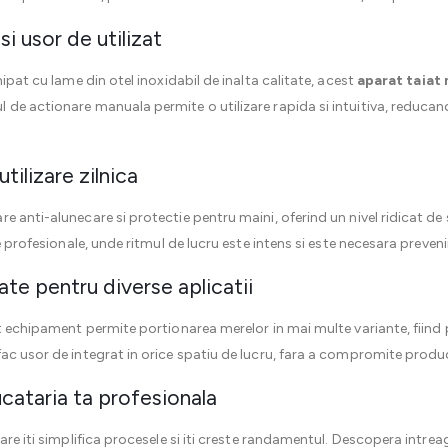
i usor de utilizat
ipat cu lame din otel inoxidabil de inalta calitate, acest
aparat taiat
de actionare manuala permite o utilizare rapida si intuitiva, reducan
utilizare zilnica
e anti-alunecare si protectie pentru maini, oferind un nivel ridicat de
le profesionale, unde ritmul de lucru este intens si este necesara preven
tate pentru diverse aplicatii
st echipament permite portionarea merelor in mai multe variante, fiind
ac usor de integrat in orice spatiu de lucru, fara a compromite produc
cataria ta profesionala
care iti simplifica procesele si iti creste randamentul. Descopera intr