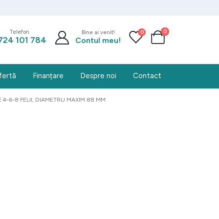
0
0
Telefon
Bine ai venit!
724 101 784
Contul meu!
fertă
Finanțare
Despre noi
Contact
 4-6-8 FELII, DIAMETRU MAXIM 88 MM