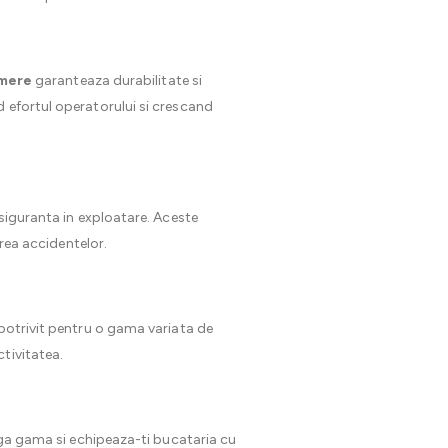
 mere
garanteaza durabilitate si
d efortul operatorului si crescand
 siguranta in exploatare. Aceste
irea accidentelor.
 potrivit pentru o gama variata de
tivitatea.
eaga gama si echipeaza-ti bucataria cu