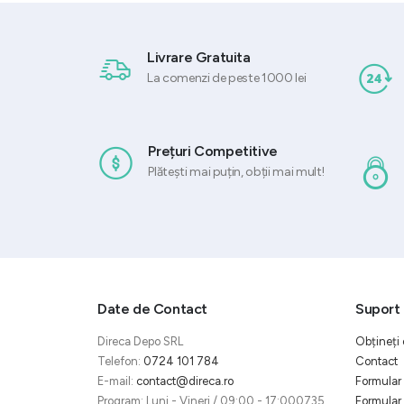
Livrare Gratuita
La comenzi de peste 1000 lei
Prețuri Competitive
Plătești mai puțin, obții mai mult!
Date de Contact
Suport 
Direca Depo SRL
Obțineți 
Telefon:
0724 101 784
Contact
E-mail:
contact@direca.ro
Formular 
Program: Luni - Vineri / 09:00 - 17:000735
Formular 