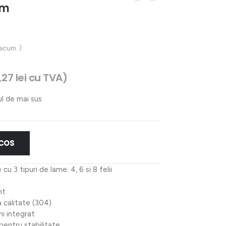
mm
 acum. )
,27
lei
cu TVA)
ul de mai sus
 COS
u 3 tipuri de lame: 4, 6 si 8 felii
nt
a calitate (304)
i integrat
pentru stabilitate