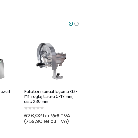
razuit
Feliator manual legume GS-
Masina de taiat si razuit
M1, reglaj taiere 0-12 mm,
legume 4000 Lortolana cu
disc 230 mm
5 discuri incluse
0
out of 5
0
out of 5
628,02
lei
7.752,33
lei
–
fără TVA
7.930,55
lei
(
759,90
lei
cu TVA)