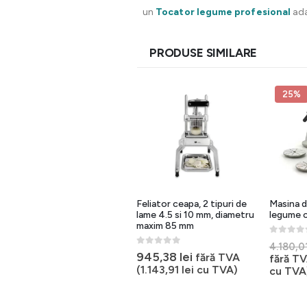
un
Tocator legume profesional
ada
PRODUSE SIMILARE
25%
Masina taiat legume heavy
Feliator ceapa, 2 tipuri de
Masina de
duty, 750W, 5 discuri
lame 4.5 si 10 mm, diametru
legume c
incluse, 300 rot/min, 25 kg
maxim 85 mm
0
out of 
4.180,0
0
out of 5
0
out of 5
3.714,80
lei
945,38
lei
fără TVA
fără TVA
fără TV
(
4.494,91
lei
cu TVA)
(
1.143,91
lei
cu TVA)
cu TVA