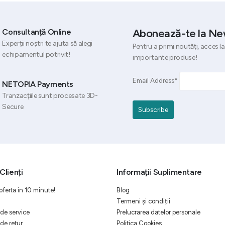
Abonează-te la Ne
Consultanță Online
Experții noștri te ajuta să alegi
Pentru a primi noutăți, acces la
echipamentul potrivit!
importante produse!
Email Address*
NETOPIA Payments
Tranzacțiile sunt procesate 3D-
Secure
Clienți
Informații Suplimentare
oferta in 10 minute!
Blog
Termeni și condiții
de service
Prelucrarea datelor personale
de retur
Politica Cookies