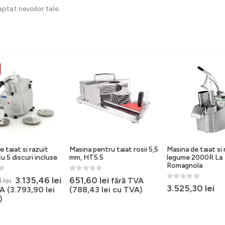
ptat nevoilor tale.
 taiat si razuit
Masina pentru taiat rosii 5,5
Masina de taiat si 
u 5 discuri incluse
mm, HT5.5
legume 2000R La
Romagnola
5
0
out of 5
Prețul
Prețul
3.135,46
lei
651,60
lei
fără TVA
1
lei
0
out of 5
3.525,30
lei
inițial
curent
A (
3.793,90
lei
(
788,43
lei
cu TVA)
a
este:
)
fost:
3.135,46 lei.
4.180,01 lei.