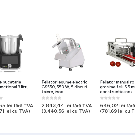
e bucatarie
Feliator legume electric
Feliator manual ro
nctional 3 litri,
GS550, 550 W, 5 discuri
grosime felii 5.5 m
taiere, inox
constructie inox
5
0
out of 5
0
out of 5
,65
lei
2.843,44
lei
646,02
lei
fără TVA
fără TVA
făr
,71
lei
cu TVA)
(
3.440,56
lei
cu TVA)
(
781,69
lei
cu T