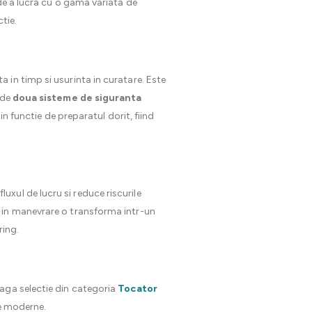
de a lucra cu o gama variata de
tie.
 in timp si usurinta in curatare. Este
 de
doua sisteme de siguranta
in functie de preparatul dorit, fiind
uxul de lucru si reduce riscurile
 in manevrare o transforma intr-un
ring.
eaga selectie din categoria
Tocator
re moderne.