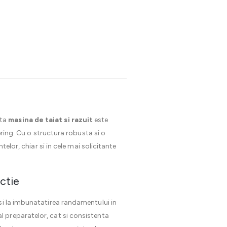
sta
masina de taiat si razuit
este
ering. Cu o structura robusta si o
elor, chiar si in cele mai solicitante
uctie
si la imbunatatirea randamentului in
al preparatelor, cat si consistenta