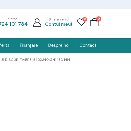
0
0
Telefon
Bine ai venit!
724 101 784
Contul meu!
fertă
Finanțare
Despre noi
Contact
5 DISCURI TAIERE, 540X240X(H)450 MM