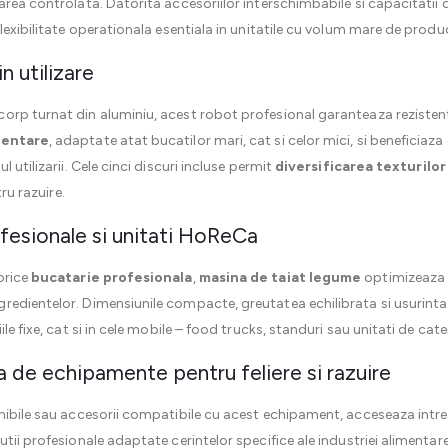
area controlata. Datorita accesoriilor interschimbabile si capacitatii 
lexibilitate operationala esentiala in unitatile cu volum mare de produc
n utilizare
rp turnat din aluminiu, acest robot profesional garanteaza rezistenta
mentare
, adaptate atat bucatilor mari, cat si celor mici, si beneficiaza
 utilizarii. Cele cinci discuri incluse permit
diversificarea texturilor
tru razuire.
ofesionale si unitati HoReCa
orice
bucatarie profesionala
,
masina de taiat legume
optimizeaza fl
redientelor. Dimensiunile compacte, greutatea echilibrata si usurinta
le fixe, cat si in cele mobile – food trucks, standuri sau unitati de cate
 de echipamente pentru feliere si razuire
onibile sau accesorii compatibile cu acest echipament, acceseaza intr
solutii profesionale adaptate cerintelor specifice ale industriei alimenta