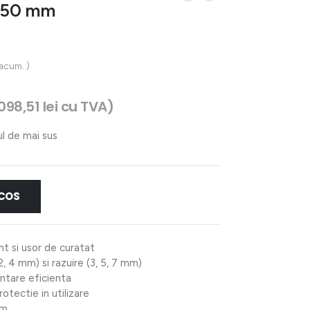
)450 mm
 acum. )
098,51
lei
cu TVA)
ul de mai sus
 COS
nt si usor de curatat
2, 4 mm) si razuire (3, 5, 7 mm)
entare eficienta
otectie in utilizare
mm