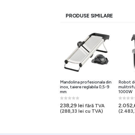
PRODUSE SIMILARE
Feliator mere cu 3 tipuri de
Mandolina profesionala din
Robot d
lame 4-6-8 felii, diametru
inox, taiere reglabila 0,5-9
mulitriifu
maxim 88 mm
mm
1000W
rețul
0
out of 5
0
out of 5
0
out of 
396,09
lei
238,29
lei
2.052
urent
fără TVA
fără TVA
ste:
(
479,27
lei
cu TVA)
(
288,33
lei
cu TVA)
(
2.483
.135,46 lei.