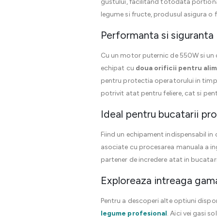
gustului, facilitand totodata portion
legume si fructe, produsul asigura o f
Performanta si siguranta i
Cu un motor puternic de 550W si un co
echipat cu
doua orificii pentru ali
pentru protectia operatorului in timpul
potrivit atat pentru feliere, cat si pen
Ideal pentru bucatarii pr
Fiind un echipament indispensabil in 
asociate cu procesarea manuala a ing
partener de incredere atat in bucatarii
Exploreaza intreaga gama
Pentru a descoperi alte optiuni disp
legume profesional
. Aici vei gasi 