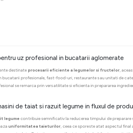
 pentru uz profesional in bucatarii aglomerate
ente destinate
procesarii eficiente a legumelor si fructelor
, acea
in bucatarii profesionale, fast-food-uri, restaurante sau unitati de cat
ional se remarca prin versatilitate si eficienta in prepararea ingredient
masini de taiat si razuit legume in fluxul de prod
uit legume
contribuie semnificativ la reducerea timpului de preparare 
eaza
uniformitatea taieturilor
, ceea ce sporeste atat aspectul final 