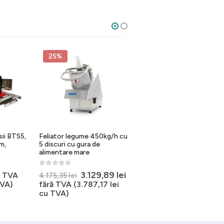
25%
sii BTS5,
Feliator legume 450kg/h cu
Masina de taiat si razuit
m,
5 discuri cu gura de
legume 4000 Lortolana
alimentare mare
0
out of 5
5.992,46
lei
–
0
out of 5
Prețul
Prețul
3.129,89
lei
ă TVA
6.170,67
lei
4.175,35
lei
inițial
curent
VA)
fără TVA (
3.787,17
lei
a
este:
cu TVA)
fost:
3.129,89 lei.
4.175,35 lei.