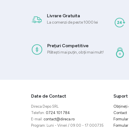
Livrare Gratuita
La comenzi de peste 1000 lei
Prețuri Competitive
Plătești mai puțin, obții mai mult!
Date de Contact
Suport 
Direca Depo SRL
Obțineți 
Telefon:
0724 101 784
Contact
E-mail:
contact@direca.ro
Formular 
Program: Luni - Vineri / 09:00 - 17:000735
Formular 