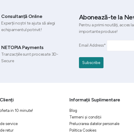
Abonează-te la Ne
Consultanță Online
Experții noștri te ajuta să alegi
Pentru a primi noutăți, acces la
echipamentul potrivit!
importante produse!
Email Address*
NETOPIA Payments
Tranzacțiile sunt procesate 3D-
Secure
Clienți
Informații Suplimentare
oferta in 10 minute!
Blog
Termeni și condiții
de service
Prelucrarea datelor personale
de retur
Politica Cookies