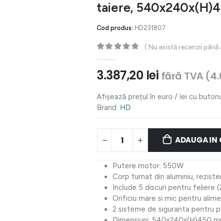
taiere, 540x240x(H
Cod produs:
HD231807
( Nu există recenzii până
0
out of 5
3.387,20
lei
fără TVA (
4.
Afișează prețul în euro / lei cu buton
Brand:
HD
ADAUGA IN
Putere motor: 550W
Corp turnat din aluminiu, reziste
Include 5 discuri pentru feliere (
Orificiu mare si mic pentru alim
2 sisteme de siguranta pentru pr
Dimensiuni: 540x240x(H)450 