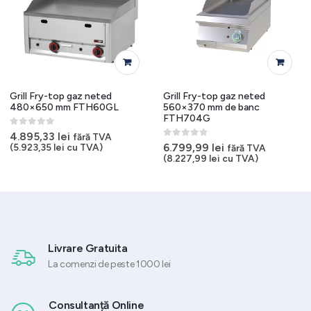
Grill Fry-top gaz neted
Grill Fry-top gaz neted
480×650 mm FTH60GL
560×370 mm de banc
FTH704G
0
out of 5
4.895,33
lei
fără TVA
0
out of 5
6.799,99
lei
(
5.923,35
lei
cu TVA)
fără TVA
(
8.227,99
lei
cu TVA)
Livrare Gratuita
La comenzi de peste 1000 lei
Consultanță Online