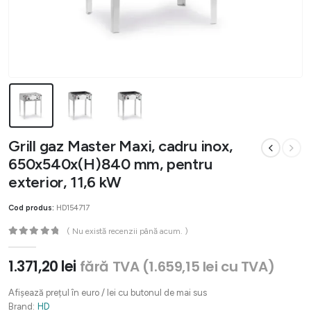
Grill gaz Master Maxi, cadru inox,
650x540x(H)840 mm, pentru
exterior, 11,6 kW
Cod produs:
HD154717
( Nu există recenzii până acum. )
0
out of 5
1.371,20
lei
fără TVA (
1.659,15
lei
cu TVA)
Afișează prețul în euro / lei cu butonul de mai sus
Brand:
HD