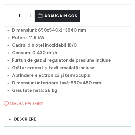
ADAUGA IN COS
Dimensiuni: 650x540x(H)840 mm
Putere: 11,6 kW
Cadrul din oțel inoxidabil 18/0
Consum: 0,430 m³/h
Furtun de gaz și regulator de presiune incluse
Grătar cromat și tavă emailată incluse
Aprindere electronică și termocuplu
Dimensiuni interioare tavă: 590×480 mm
Greutate netă: 26 kg
ADAUGA IN WISHLIST
DESCRIERE