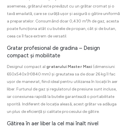
asemenea, grătarul este prevăzut cu un grătar cromat și o
tavă emailată, care se curăță ușor și asigură o gătire uniformă
a preparatelor. Consumând doar 0,430 m³/h de gaz, acesta
poate funcționa atât cu butelie de propan, cât și de butan,
ceea ce îl face extrem de versatil.
Gratar profesional de gradina – Design
compact și mobilitate
Designul compact al
gratarului Master Maxi
(dimensiuni:
650x540x(H)840 mm) și greutatea sa de doar 26 kg îl fac
ușor de manevrat, fiind ideal pentru utilizarea în locații în aer
liber. Furtunul de gaz și regulatorul de presiune sunt incluse,
iar conexiunea rapidă la butelie garantează o portabilitate
sporită. Indiferent de locația aleasă, acest grătar va adăuga
un plus de eficiență și calitate procesului de gătire.
Gătirea în aer liber la cel mai înalt nivel