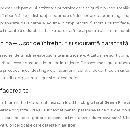
re este echipat cu 4 arzătoare puternice care asigură o putere totală 
r îmbunătățite și distribuției optime a căldurii pe aproape întreaga sup
preparate, de la carne la legume, în timp record. Suportul cu roți fa
il îi conferă o durabilitate extraordinară, ideal pentru utilizare în aer li
dina – Ușor de întreținut și siguranță garantată
esional de gradina
este ușurința în întreținere. Arzătoarele sunt compl
urățat, ceea ce reduce timpul de întreținere. De asemenea, grătarul es
 și reduce riscul de stingere a flăcărilor în condiții de vânt. Cu un si
n mediu de gătit mai sigur și mai ecologic.
afacerea ta
 restaurant, fast-food, cafenea sau food truck,
gratarul Green Fire
cu
eparatelor gătite. Grilajul suspendat pentru păstrarea la cald și design
le care fac acest grătar indispensabil în afacerea dumneavoastră. Utili
tru orice locație care gătește în aer liber.