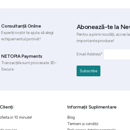
Abonează-te la Ne
Consultanță Online
Experții noștri te ajuta să alegi
Pentru a primi noutăți, acces la
echipamentul potrivit!
importante produse!
Email Address*
NETOPIA Payments
Tranzacțiile sunt procesate 3D-
Secure
Clienți
Informații Suplimentare
oferta in 10 minute!
Blog
Termeni și condiții