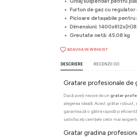
Grilaj suspendat pentru păs
Furtun de gaz cu regulator 
Picioare detașabile pentru
Dimensiuni: 1400x612x(H)
Greutate netă: 45.08 kg
ADAUGA IN WISHLIST
DESCRIERE
RECENZII (0)
Gratare profesionale de g
Dacă aveți nevoie de un
gratar profe
alegerea ideală. Acest grătar robust, d
garantează o gătire rapidă și eficient
satisfaceți cerințele celor mai exigenti 
Gratar gradina profesional