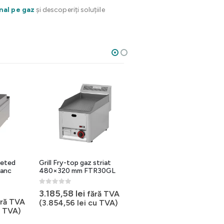
nal pe gaz
și descoperiți soluțiile
neted
Grill Fry-top gaz striat
Grill Fry-top gaz cromat
banc
480×320 mm FTR30GL
striat 480×320 mm
FTRC30GL
0
out of 5
3.185,58
lei
fără TVA
0
out of 5
3.865,03
lei
ără TVA
fără TVA
(
3.854,56
lei
cu TVA)
 TVA)
(
4.676,69
lei
cu TVA)