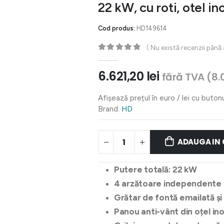
22 kW, cu roti, otel in
Cod produs:
HD149614
( Nu există recenzii până
0
out of 5
6.621,20
lei
fără TVA (
8.
Afișează prețul în euro / lei cu buton
Brand:
HD
ADAUGA IN
Putere totală: 22 kW
4 arzătoare independente
Grătar de fontă emailată și
Panou anti-vânt din oțel ino