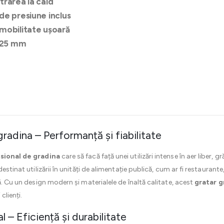
trarea la cald
de presiune inclus
 mobilitate ușoară
825 mm
radina – Performanță și fiabilitate
sional de gradina
care să facă față unei utilizări intense în aer liber, 
estinat utilizării în unități de alimentație publică, cum ar fi restaurant
ă. Cu un design modern și materialele de înaltă calitate, acest
gratar g
clienți.
 – Eficiență și durabilitate