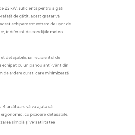
de 22 kW, suficientă pentru a găti
rafață de gătit, acest grătar vă
ce acest echipament extrem de ușor de
ber, indiferent de condițiile meteo.
et detașabile, iar recipientul de
te echipat cu un panou anti-vânt din
stem de ardere curat, care minimizează
 4 arzătoare vă va ajuta să
ul ergonomic, cu picioare detașabile,
zarea simplă și versatilitatea