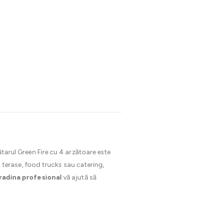
grătarul Green Fire cu 4 arzătoare este
e, terase, food trucks sau catering,
radina profesional
vă ajută să