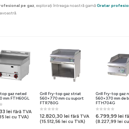
rofesional pe gaz
, explorați întreaga noastră gamă
Gratar profesio
avoastră.
y-top gaz neted
Grill Fry-top gaz striat
Grill Fry-top gaz 
0 mm FTH60GL
560×770 mm cu suport
560×370 mm de 
FTR780G
FTH704G
5
,33
lei
fără TVA
0
out of 5
0
out of 5
12.820,30
lei
6.799,99
lei
fără TVA
f
,35
lei
cu TVA)
(
15.512,56
lei
cu TVA)
(
8.227,99
lei
cu