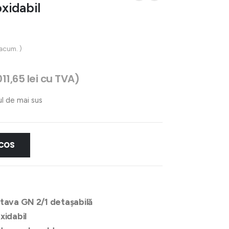
oxidabil
 acum. )
011,65
lei
cu TVA)
ul de mai sus
 COS
 tava GN 2/1 detașabilă
xidabil