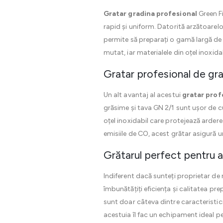
Gratar gradina profesional
Green Fi
rapid și uniform. Datorită arzătoarelo
permite să preparați o gamă largă de 
mutat, iar materialele din oțel inoxidab
Gratar profesional de gra
Un alt avantaj al acestui
gratar prof
grăsime și tava GN 2/1 sunt ușor de c
oțel inoxidabil care protejează arderea
emisiile de CO, acest grătar asigură u
Grătarul perfect pentru 
Indiferent dacă sunteți proprietar de
îmbunătățiți eficiența și calitatea pr
sunt doar câteva dintre caracteristici
acestuia îl fac un echipament ideal pen