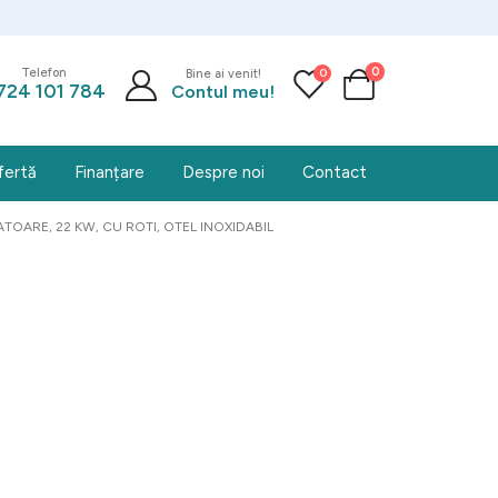
0
0
Telefon
Bine ai venit!
724 101 784
Contul meu!
fertă
Finanțare
Despre noi
Contact
TOARE, 22 KW, CU ROTI, OTEL INOXIDABIL