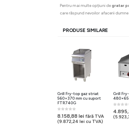
Pentru mai multe opțiuni de
gratar p
care răspund nevoilor afacerii dumne
PRODUSE SIMILARE
Grill Fry-top gaz cromat
Grill Fry-top gaz striat
Grill Fr
neted 560×370 mm cu
560×370 mm cu suport
480×65
suport FTHC740G
FTR740G
0
out of 
4.895
0
out of 5
0
out of 5
8.738,08
lei
8.158,88
lei
fără TVA
fără TVA
(
5.923
(
10.573,08
lei
cu TVA)
(
9.872,24
lei
cu TVA)