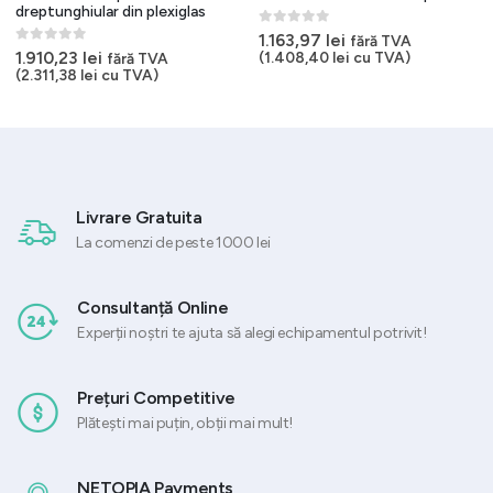
dreptunghiular din plexiglas
0
out of 5
1.163,97
lei
fără TVA
0
out of 5
1.910,23
lei
(
1.408,40
lei
cu TVA)
fără TVA
(
2.311,38
lei
cu TVA)
Livrare Gratuita
La comenzi de peste 1000 lei
Consultanță Online
Experții noștri te ajuta să alegi echipamentul potrivit!
Prețuri Competitive
Plătești mai puțin, obții mai mult!
NETOPIA Payments