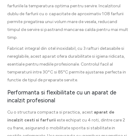
farfuriile la temperatura optima pentru servire. Incalzitorul
dublu de farfurii cu o capacitate de aproximativ 108 farfurii
permite pregatirea unui volum mare de vesela, reducand
timpul de servire si pastrand mancarea calda pentru mai mult
timp.
Fabricat integral din otel inoxidabil, cu 3 rafturi detasabile si
nereglabile, acest aparat ofera durabilitate si igiena ridicata,
esentiale pentru mediile profesionale. Controlul facil al
temperaturii intre 30°C si 85°C permite ajustarea perfecta in
functie de tipul de preparate servite.
Performanta si flexibilitate cu un aparat de
incalzit profesional
Cu o structura compacta si practica, acest
aparat de
incalzit cesti si farfurii
este echipat cu 4 roti, dintre care 2
cu frane, asigurand o mobilitate sporita si stabilitate in
spatiile aglomerate. Usa prevazuta cu garnitura magnetica si