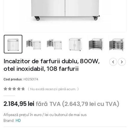
Incalzitor de farfurii dublu, 800W,
otel inoxidabil, 108 farfurii
Cod produs:
HD250174
( Nu există recenzii până acum. )
0
out of 5
2.184,95
lei
fără TVA (
2.643,79
lei
cu TVA)
Afișează prețul în euro / lei cu butonul de mai sus
Brand:
HD