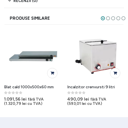
RECENZII (0)
PRODUSE SIMILARE
Blat cald 1000x500x60 mm
Incalzitor crenvursti 9 litri
0
out of 5
0
out of 5
1.091,56
lei
490,09
lei
fără TVA
fără TVA
(
1.320,79
lei
cu TVA)
(
593,01
lei
cu TVA)
t
6 lei.