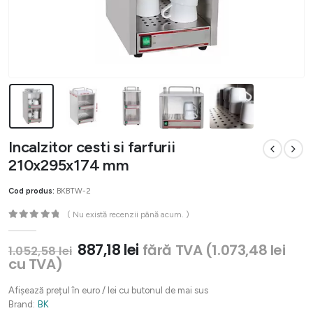
Incalzitor cesti si farfurii
210x295x174 mm
Cod produs:
BKBTW-2
( Nu există recenzii până acum. )
0
out of 5
Prețul
Prețul
887,18
lei
fără TVA (
1.073,48
lei
1.052,58
lei
inițial
curent
cu TVA)
a
este:
fost:
887,18 lei.
Afișează prețul în euro / lei cu butonul de mai sus
1.052,58 lei.
Brand:
BK