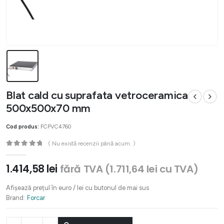
Blat cald cu suprafata vetroceramica
500x500x70 mm
Cod produs:
FCPVC4760
( Nu există recenzii până acum. )
0
out of 5
1.414,58
lei
fără TVA (
1.711,64
lei
cu TVA)
Afișează prețul în euro / lei cu butonul de mai sus
Brand:
Forcar