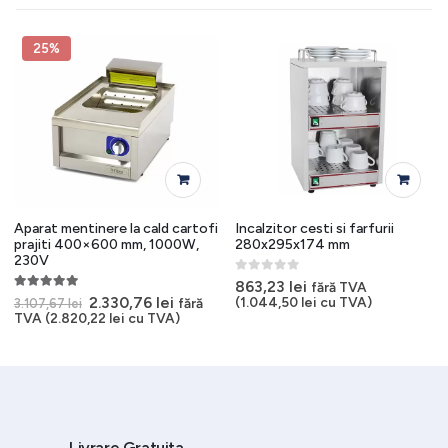
25%
Aparat mentinere la cald cartofi
Incalzitor cesti si farfurii
prajiti 400×600 mm, 1000W,
280x295x174 mm
230V
0
out of 5
863,23
lei
fără TVA
5.00
out of 5
Prețul
Prețul
2.330,76
lei
(
1.044,50
lei
cu TVA)
fără
3.107,67
lei
inițial
curent
TVA (
2.820,22
lei
cu TVA)
a
este:
.
fost:
2.330,76 lei.
3.107,67 lei.
Livrare Gratuita