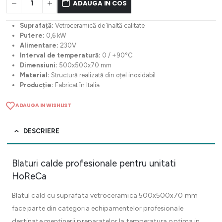
ADAUGA IN COS
Suprafață:
Vetroceramică de înaltă calitate
Putere:
0,6 kW
Alimentare:
230V
Interval de temperatură:
0 / +90°C
Dimensiuni:
500x500x70 mm
Material:
Structură realizată din oțel inoxidabil
Producție:
Fabricat în Italia
ADAUGA IN WISHLIST
DESCRIERE
Blaturi calde profesionale pentru unitati
HoReCa
Blatul cald cu suprafata vetroceramica 500x500x70 mm
face parte din categoria echipamentelor profesionale
destinate mentinerii preparatelor la temperatura optima in