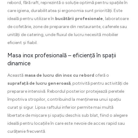
rebord, fără raft, reprezintă o soluție optimă pentru spațiile în
care igiena, durabilitatea și ergonomia sunt priorități. Este
ideală pentru utilizare în
bucătării profesionale
, laboratoare
de cofetărie, zone de preparare din restaurante, cafenele sau
unități de catering, unde fluxul de lucru necesită mobilier
eficient și fiabil.
Masa inox profesională – eficiență în spații
dinamice
Această
masa de lucru din inox cu rebord
oferă o
suprafață de lucru generoasă
, potrivită pentru activități de
preparare intensivă. Rebordul posterior protejează peretele
împotriva stropilor, contribuind la menținerea unui spațiu
curat și sigur. Lipsa raftului inferior permite mai multă
libertate de mișcare și spațiu deschis sub blat, fiind o alegere
ideală pentru locațiile în care este nevoie de acces rapid sau
curățenie frecventă.