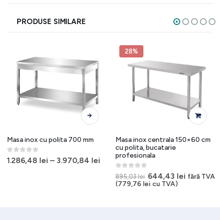
PRODUSE SIMILARE
28%
Acest produs are mai multe variații. Opțiunile pot fi alese în pagina produsului.
Masa inox cu polita 700 mm
Masa inox centrala 150×60 cm
cu polita, bucatarie
profesionala
0
out of 5
1.286,48
lei
–
3.970,84
lei
t
0
out of 5
Prețul
Prețul
644,43
lei
fără TVA
895,03
lei
inițial
curent
(
779,76
lei
cu TVA)
7 lei.
a
este:
fost:
644,43 le
895,03 lei.