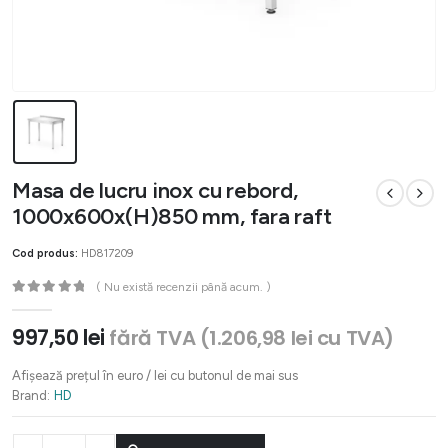
Masa de lucru inox cu rebord,
1000x600x(H)850 mm, fara raft
Cod produs:
HD817209
( Nu există recenzii până acum. )
0
out of 5
997,50
lei
fără TVA (
1.206,98
lei
cu TVA)
Afișează prețul în euro / lei cu butonul de mai sus
Brand:
HD