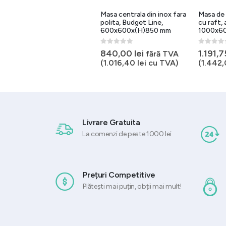
Masa de lucru inox cu
Masa centrala din inox fara
Masa de 
polita, 1600x700x(H)850
polita, Budget Line,
cu raft,
mm, pentru perete
600x600x(H)850 mm
1000x6
0
out of 5
0
out of 5
0
out of 
1.911,00
lei
840,00
lei
1.191,
fără TVA
fără TVA
(
2.312,31
lei
cu TVA)
(
1.016,40
lei
cu TVA)
(
1.442
Livrare Gratuita
La comenzi de peste 1000 lei
Prețuri Competitive
Plătești mai puțin, obții mai mult!