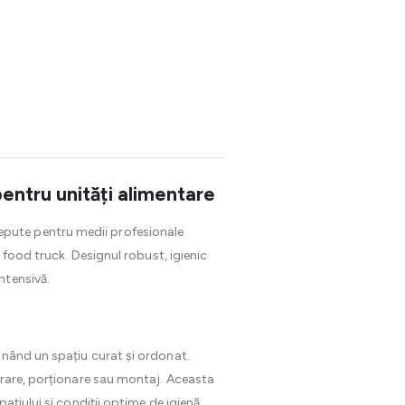
pentru unități alimentare
pute pentru medii profesionale
 food truck. Designul robust, igienic
intensivă.
ținând un spațiu curat și ordonat.
arare, porționare sau montaj. Aceasta
ațiului și condiții optime de igienă.