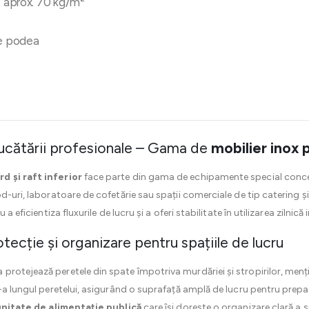
: aprox. 70 kg/m²
de podea
bucătării profesionale – Gama de
mobilier inox 
d și raft inferior
face parte din gama de echipamente special conce
d-uri, laboratoare de cofetărie sau spații comerciale de tip catering și
a eficientiza fluxurile de lucru și a oferi stabilitate în utilizarea zilnică 
tecție și organizare pentru spațiile de lucru
 protejează peretele din spate împotriva murdăriei și stropirilor, men
e-a lungul peretelui, asigurând o suprafață amplă de lucru pentru prep
nitate de alimentație publică
care își dorește o organizare clară a sp