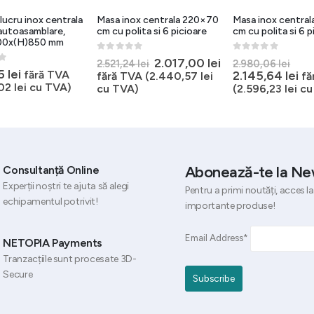
lucru inox centrala
Masa inox centrala 220×70
Masa inox centra
 autoasamblare,
cm cu polita si 6 picioare
cm cu polita si 6 p
00x(H)850 mm
0
out of 5
0
out of 5
Prețul
Prețul
Pre
2.017,00
lei
2.521,24
lei
2.980,06
lei
5
75
lei
inițial
curent
iniți
Pr
fără TVA
2.145,64
lei
fără TVA (
2.440,57
lei
fă
a
este:
a
cu
,02
lei
cu TVA)
cu TVA)
(
2.596,23
lei
cu
fost:
2.017,00 lei.
fos
es
2.521,24 lei.
2.98
2.1
Abonează-te la Ne
Consultanță Online
Experții noștri te ajuta să alegi
Pentru a primi noutăți, acces la
echipamentul potrivit!
importante produse!
Email Address*
NETOPIA Payments
Tranzacțiile sunt procesate 3D-
Secure