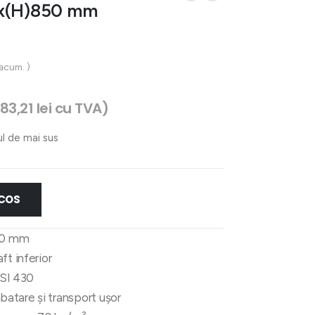
0x(H)850 mm
 acum. )
283,21
lei
cu TVA)
ul de mai sus
 COS
50 mm
ft inferior
ISI 430
abatare și transport ușor