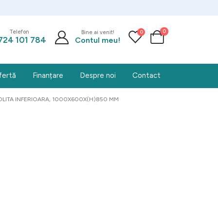
0
0
Telefon
Bine ai venit!
724 101 784
Contul meu!
fertă
Finanțare
Despre noi
Contact
OLITA INFERIOARA, 1000X600X(H)850 MM