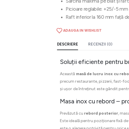
Sarcină maximă pe blat și raft
Picioare reglabile: +25/-5 mm
Raft inferior la 160 mm față 
ADAUGA IN WISHLIST
DESCRIERE
RECENZII (0)
Soluții eficiente pentru 
Această
masă de lucru inox cu rebor
precum restaurante, pizzerii, fast-foo
și ușor de întreținut este gândit pentru 
Masa inox cu rebord – pro
Prevăzută cu
rebord posterior
, masa
Este ideală pentru poziționare fixă d
este o alegere potrivită pentru orice
u