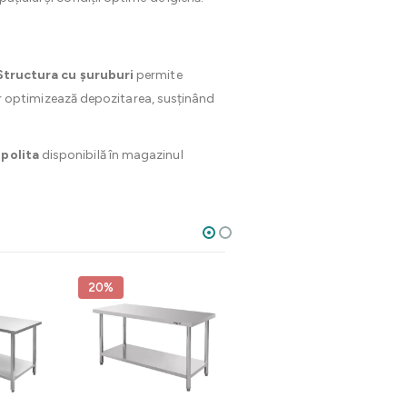
Structura cu șuruburi
permite
rior optimizează depozitarea, susținând
 polita
disponibilă în magazinul
20%