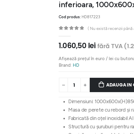
inferioara, 1000x60
Cod produs:
HD817223
( Nu există recenzii până
0
out of 5
1.060,50
lei
fără TVA (
1.
Afișează prețul în euro / lei cu buton
Brand:
HD
ADAUGA IN
Dimensiuni: 1000x600x(H)8
Masa de perete cu rebord și ra
Fabricată din oțel inoxidabil A
Structură cu șuruburi pentru r