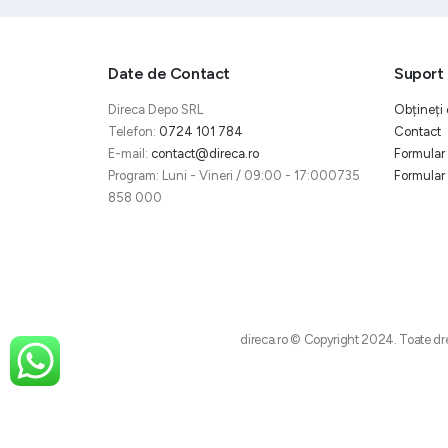
Date de Contact
Suport 
Direca Depo SRL
Obțineți 
Telefon:
0724 101 784
Contact
E-mail:
contact@direca.ro
Formular 
Program: Luni - Vineri / 09:00 - 17:000735
Formular 
858 000
direca.ro © Copyright 2024. Toate dre