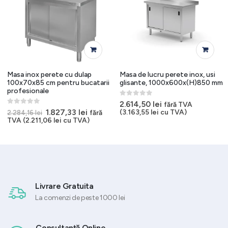
Masa inox perete cu dulap
Masa de lucru perete inox, usi
100x70x85 cm pentru bucatarii
glisante, 1000x600x(H)850 mm
profesionale
0
out of 5
2.614,50
lei
fără TVA
0
out of 5
Prețul
Prețul
1.827,33
lei
(
3.163,55
lei
cu TVA)
fără
2.284,16
lei
inițial
curent
TVA (
2.211,06
lei
cu TVA)
a
este:
fost:
1.827,33 lei.
2.284,16 lei.
Livrare Gratuita
La comenzi de peste 1000 lei
Consultanță Online