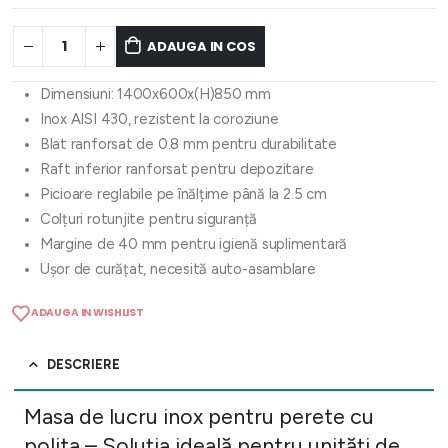
ADAUGA IN COS
Dimensiuni: 1400x600x(H)850 mm
Inox AISI 430, rezistent la coroziune
Blat ranforsat de 0.8 mm pentru durabilitate
Raft inferior ranforsat pentru depozitare
Picioare reglabile pe înălțime până la 2.5 cm
Colțuri rotunjite pentru siguranță
Margine de 40 mm pentru igienă suplimentară
Ușor de curățat, necesită auto-asamblare
ADAUGA IN WISHLIST
DESCRIERE
Masa de lucru inox pentru perete cu
polita – Soluția ideală pentru unități de