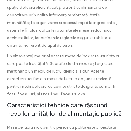
spațiu de lucru eficient, cât și o zonă suplimentară de
depozitare prin polita inferioară ranforsată. Astfel,
îmbunătățește organizarea și accesul rapid la ingrediente și
ustensile. În plus, colțurile rotunjite ale mesei reduc riscul
accidentărilor, iar picioarele reglabile asigură stabilitate
optimă, indiferent de tipul de teren.
Un alt avantaj major al acestei mese de inox este ușurința cu
care poate fi curățată. Suprafețele din inox se șterg rapid,
menținând un mediu de lucru igienic și sigur. Aceste
caracteristici fac din masa de lucru o opțiune excelentă
pentru medii de lucru cu cerințe stricte de igienă, cum ar fi
fast-food-uri
,
pizzerii
sau
food trucks
.
Caracteristici tehnice care răspund
nevoilor unităților de alimentație publică
Masa de lucru inox pentru perete cu polita este proiectată