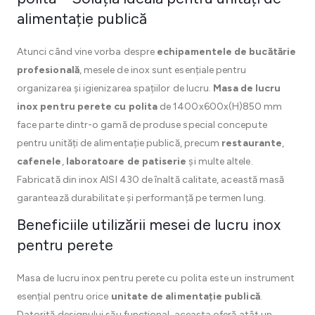
alimentație publică
Atunci când vine vorba despre
echipamentele de bucătărie
profesională
, mesele de inox sunt esențiale pentru
organizarea și igienizarea spațiilor de lucru.
Masa de lucru
inox pentru perete cu polita
de 1400x600x(H)850 mm
face parte dintr-o gamă de produse special concepute
pentru unități de alimentație publică, precum
restaurante
,
cafenele
,
laboratoare de patiserie
și multe altele.
Fabricată din inox AISI 430 de înaltă calitate, această masă
garantează durabilitate și performanță pe termen lung.
Beneficiile utilizării mesei de lucru inox
pentru perete
Masa de lucru inox pentru perete cu polita este un instrument
esențial pentru orice
unitate de alimentație publică
.
Datorită designului său funcțional, aceasta oferă atât un