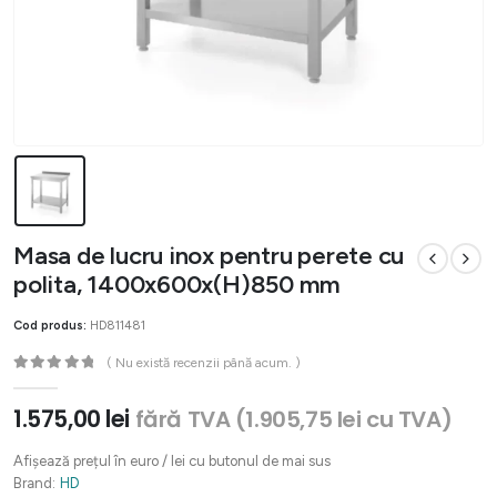
Masa de lucru inox pentru perete cu
polita, 1400x600x(H)850 mm
Cod produs:
HD811481
( Nu există recenzii până acum. )
0
out of 5
1.575,00
lei
fără TVA (
1.905,75
lei
cu TVA)
Afișează prețul în euro / lei cu butonul de mai sus
Brand:
HD