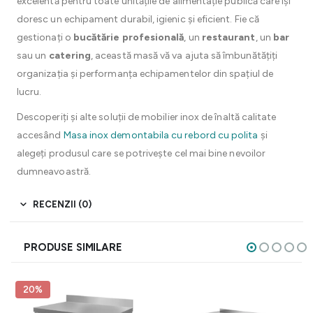
excelentă pentru toate unitățile de alimentație publică care își
doresc un echipament durabil, igienic și eficient. Fie că
gestionați o
bucătărie profesională
, un
restaurant
, un
bar
sau un
catering
, această masă vă va ajuta să îmbunătățiți
organizația și performanța echipamentelor din spațiul de
lucru.
Descoperiți și alte soluții de mobilier inox de înaltă calitate
accesând
Masa inox demontabila cu rebord cu polita
și
alegeți produsul care se potrivește cel mai bine nevoilor
dumneavoastră.
RECENZII (0)
PRODUSE SIMILARE
20%