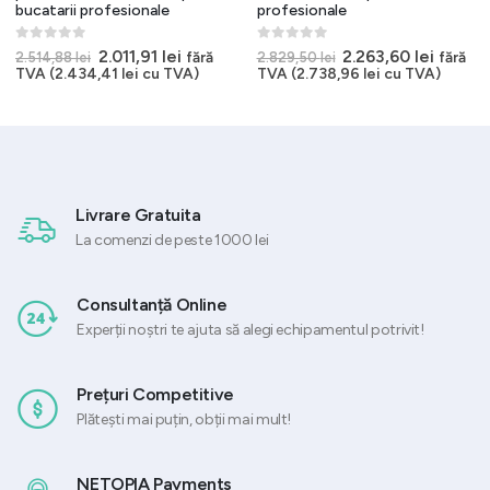
bucatarii profesionale
profesionale
0
out of 5
0
out of 5
Prețul
Prețul
Prețul
Prețul
2.011,91
lei
2.263,60
lei
fără
fără
2.514,88
lei
2.829,50
lei
t
inițial
curent
inițial
curent
TVA (
2.434,41
lei
cu TVA)
TVA (
2.738,96
lei
cu TVA)
a
este:
a
este:
3 lei.
fost:
2.011,91 lei.
fost:
2.263,6
2.514,88 lei.
2.829,50 lei.
Livrare Gratuita
La comenzi de peste 1000 lei
Consultanță Online
Experții noștri te ajuta să alegi echipamentul potrivit!
Prețuri Competitive
Plătești mai puțin, obții mai mult!
NETOPIA Payments