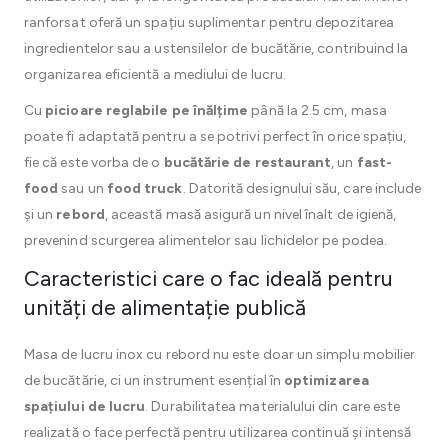
ranforsat oferă un spațiu suplimentar pentru depozitarea
ingredientelor sau a ustensilelor de bucătărie, contribuind la
organizarea eficientă a mediului de lucru.
Cu
picioare reglabile pe înălțime
până la 2.5 cm, masa
poate fi adaptată pentru a se potrivi perfect în orice spațiu,
fie că este vorba de o
bucătărie de restaurant
, un
fast-
food
sau un
food truck
. Datorită designului său, care include
și un
rebord
, această masă asigură un nivel înalt de igienă,
prevenind scurgerea alimentelor sau lichidelor pe podea.
Caracteristici care o fac ideală pentru
unități de alimentație publică
Masa de lucru inox cu rebord nu este doar un simplu mobilier
de bucătărie, ci un instrument esențial în
optimizarea
spațiului de lucru
. Durabilitatea materialului din care este
realizată o face perfectă pentru utilizarea continuă și intensă