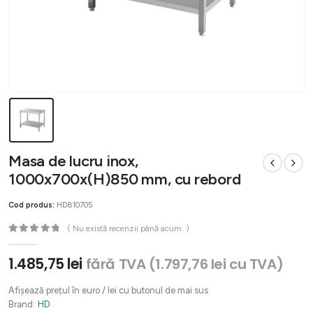
Masa de lucru inox,
1000x700x(H)850 mm, cu rebord
Cod produs:
HD810705
( Nu există recenzii până acum. )
0
out of 5
1.485,75
lei
fără TVA (
1.797,76
lei
cu TVA)
Afișează prețul în euro / lei cu butonul de mai sus
Brand:
HD