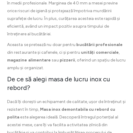
în medii profesionale. Marginea de 40 mm a mesei previne
orice riscuri de igienă și protejează împotriva murdăririi
suprafeței de lucru. În plus, curățarea acesteia este rapidă și
eficientă, având un impact pozitiv asupra timpului de
întreținere al bucătăriei.
Aceasta se pretează nu doar pentru
bucătării profesionale
din restaurante și cafenele, ci și pentru
unități comerciale
,
magazine alimentare
sau
pizzerii
, oferind un spațiu de lucru
amplu și organizat.
De ce să alegi masa de lucru inox cu
rebord?
Dacă îți dorești un echipament de calitate, ușor de întreținut și
rezistent în timp,
Masa inox demontabila cu rebord cu
polita
este alegerea ideală. Descoperă întregul potențial al
acestei mese, care îți va facilita activitatea zilnică din
bucătărie și va contribui la îmbunătățirea procesului de