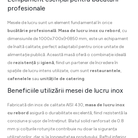
profesionale
Mesele de lucru sunt un element fundamental în orice
bucătărie profesională
.
Masa de lucru inox cu rebord
, cu
dimensiunile de 1000x700x(H)850 mm, este un echipament
de înaltă calitate, perfect adaptabil pentru orice unitate de
alimentație publică. Această masă oferă o combinație ideală
de
rezistență
și
igienă
, fiind un partener de încredere în
spațiile de lucru intens utilizate, cum sunt
restaurantele
,
cafenelele
sau
unitățile de catering
.
Beneficiile utilizării mesei de lucru inox
Fabricată din inox de calitate AISI 430,
masa de lucru inox
cu rebord
asigură o durabilitate excelentă, fiind rezistentă la
coroziune și ușor de întreținut. Blatul solid ranforsat de 0.8
mm și colțurile rotunjite contribuie nu doar la siguranța
utilizatorilor, dar și la longevitatea produsului. Raftul inferior