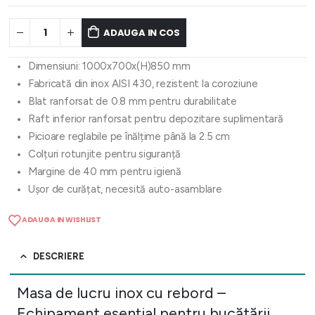
ADAUGA IN COS
Dimensiuni: 1000x700x(H)850 mm
Fabricată din inox AISI 430, rezistent la coroziune
Blat ranforsat de 0.8 mm pentru durabilitate
Raft inferior ranforsat pentru depozitare suplimentară
Picioare reglabile pe înălțime până la 2.5 cm
Colțuri rotunjite pentru siguranță
Margine de 40 mm pentru igienă
Ușor de curățat, necesită auto-asamblare
ADAUGA IN WISHLIST
DESCRIERE
Masa de lucru inox cu rebord –
Echipament esențial pentru bucătării