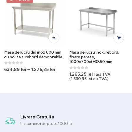
Acest produs are mai multe variații. Opțiunile pot fi alese în pagina produsului.
Masa de lucru din inox 600 mm
Masa de lucru inox, rebord,
cu polita si rebord demontabila
fixare perete,
1000x700x(H)850 mm
0
out of 5
634,89
lei
–
1.275,35
lei
0
out of 5
1.265,25
lei
fără TVA
(
1.530,95
lei
cu TVA)
Livrare Gratuita
La comenzi de peste 1000 lei