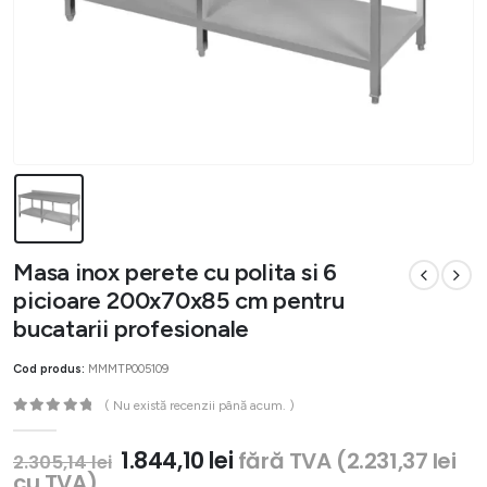
Masa inox perete cu polita si 6
picioare 200x70x85 cm pentru
bucatarii profesionale
Cod produs:
MMMTP005109
( Nu există recenzii până acum. )
0
out of 5
Prețul
Prețul
1.844,10
lei
fără TVA (
2.231,37
lei
2.305,14
lei
inițial
curent
cu TVA)