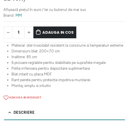
a
este:
fost:
1.844,10 lei.
Afișează prețul în euro / lei cu butonul de mai sus
2.305,14 lei.
Brand:
MM
ADAUGA IN COS
Material: otel inoxidabil rezistent la coroziune si temperaturi extreme
Dimensiuni blat: 200×70 cm
Inaltime: 85 cm
6 picioare reglabile pentru stabilitate pe suprafete inegale
Polita inferioara pentru depozitare suplimentara
Blat intarit cu placa MDF
Rant perete pentru protectie impotriva murdariei
Montaj simplu si intuitiv
ADAUGA IN WISHLIST
DESCRIERE