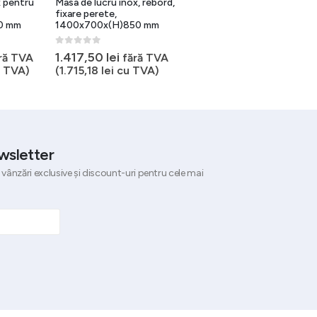
x pentru
Masa de lucru inox, rebord,
Masa inox perete cu dulap
fixare perete,
160x60x85 cm pentru
0 mm
1400x700x(H)850 mm
bucatarii profesionale
0
out of 5
0
out of 5
Prețul
1.417,50
lei
2.011,91
lei
ră TVA
fără TVA
2.514,88
lei
inițial
 TVA)
(
1.715,18
lei
cu TVA)
fără TVA (
2.434,41
lei
a
cu TVA)
fost:
2
2.514,88 lei
wsletter
 vânzări exclusive și discount-uri pentru cele mai