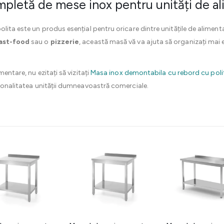
pletă de mese inox pentru unități de al
ita este un produs esențial pentru oricare dintre unitățile de alimentați
ast-food
sau o
pizzerie
, această masă vă va ajuta să organizați mai ef
mentare, nu ezitați să vizitați
Masa inox demontabila cu rebord cu poli
ționalitatea unității dumneavoastră comerciale.