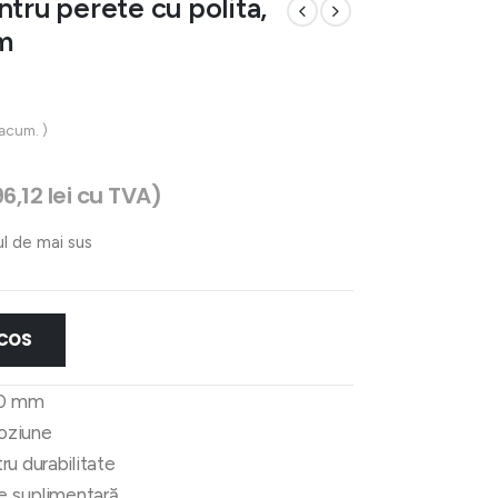
tru perete cu polita,
m
 acum. )
96,12
lei
cu TVA)
ul de mai sus
 COS
50 mm
roziune
ru durabilitate
re suplimentară