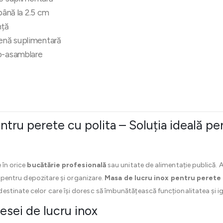
până la 2.5 cm
nță
enă suplimentară
to-asamblare
ntru perete cu polita – Soluția ideală pe
 în orice
bucătărie profesională
sau unitate de alimentație publică. 
lă pentru depozitare și organizare.
Masa de lucru inox pentru perete 
stinate celor care își doresc să îmbunătățească funcționalitatea și ig
mesei de lucru inox