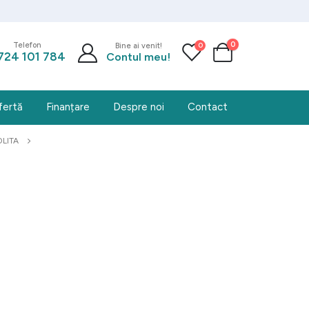
0
0
Telefon
Bine ai venit!
724 101 784
Contul meu!
fertă
Finanțare
Despre noi
Contact
LITA