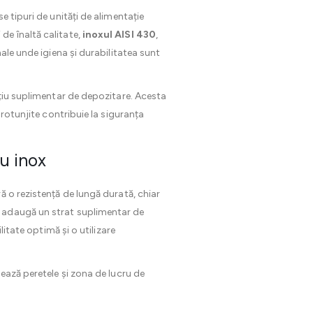
 tipuri de unități de alimentație
 de înaltă calitate,
inoxul AISI 430
,
ale unde igiena și durabilitatea sunt
ațiu suplimentar de depozitare. Acesta
 rotunjite contribuie la siguranța
u inox
ă o rezistență de lungă durată, chiar
rior adaugă un strat suplimentar de
litate optimă și o utilizare
ează peretele și zona de lucru de