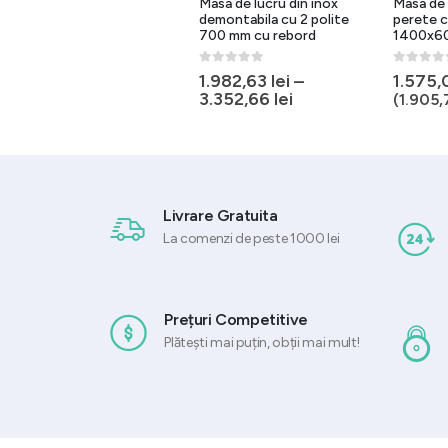
Masa de lucru inox, rebord,
Masa de lucru din inox
Masa de 
fixare perete,
demontabila cu 2 polite
perete c
1000x700x(H)850 mm
700 mm cu rebord
1400x6
0
out of 5
0
out of 5
0
out of 
1.265,25
lei
1.982,63
lei
–
1.575
fără TVA
ul
3.352,66
lei
(
1.530,95
lei
cu TVA)
(
1.905
ent
:
65 lei.
Livrare Gratuita
La comenzi de peste 1000 lei
Prețuri Competitive
Plătești mai puțin, obții mai mult!