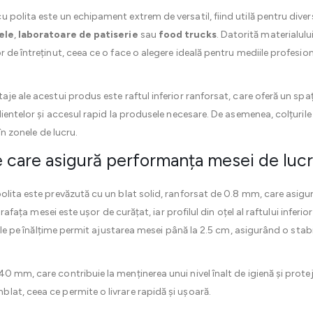
polita este un echipament extrem de versatil, fiind utilă pentru diverse
ele
,
laboratoare de patiserie
sau
food trucks
. Datorită materialului
 de întreținut, ceea ce o face o alegere ideală pentru mediile profesion
aje ale acestui produs este raftul inferior ranforsat, care oferă un sp
dientelor și accesul rapid la produsele necesare. De asemenea, colțurile
în zonele de lucru.
e care asigură performanța mesei de lucr
olita este prevăzută cu un blat solid, ranforsat de 0.8 mm, care asigur
uprafața mesei este ușor de curățat, iar profilul din oțel al raftului infe
bile pe înălțime permit ajustarea mesei până la 2.5 cm, asigurând o stabi
 mm, care contribuie la menținerea unui nivel înalt de igienă și protej
at, ceea ce permite o livrare rapidă și ușoară.