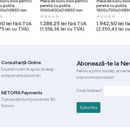
lucru inox pentru
Masa de lucru inox pentru
Masa de lucru ino
u polita,
perete cu polita,
perete cu polita,
00x(H)850 mm
1000x600x(H)850 mm
1800x700x(H)85
5
0
out of 5
0
out of 5
,00
lei
1.286,25
lei
1.942,50
lei
fără TVA
fără TVA
fă
,75
lei
cu TVA)
(
1.556,36
lei
cu TVA)
(
2.350,43
lei
cu
Abonează-te la Ne
Consultanță Online
Experții noștri te ajuta să alegi
Pentru a primi noutăți, acces la
echipamentul potrivit!
importante produse!
Email Address*
NETOPIA Payments
Tranzacțiile sunt procesate 3D-
Secure