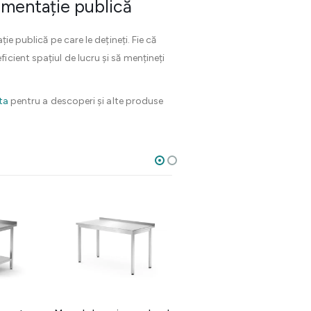
imentație publică
e publică pe care le dețineți. Fie că
icient spațiul de lucru și să mențineți
ta
pentru a descoperi și alte produse
20%