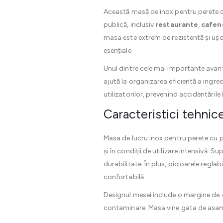
Această masă de inox pentru perete cu 
publică, inclusiv
restaurante
,
cafen
masa este extrem de rezistentă și ușor
esențiale.
Unul dintre cele mai importante avant
ajută la organizarea eficientă a ingre
utilizatorilor, prevenind accidentările 
Caracteristici tehnic
Masa de lucru inox pentru perete cu p
și în condiții de utilizare intensivă. S
durabilitate. În plus, picioarele regla
confortabilă.
Designul mesei include o margine de 40
contaminare. Masa vine gata de asambl