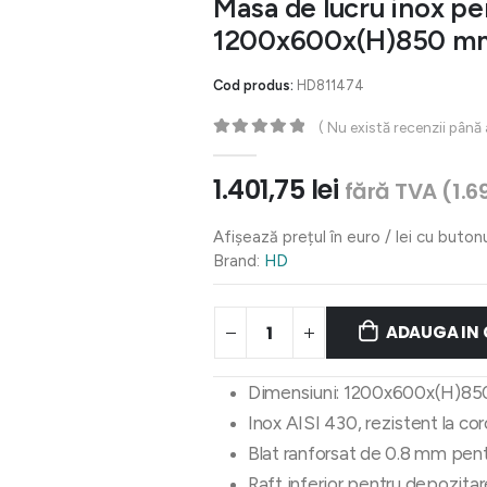
Masa de lucru inox pen
1200x600x(H)850 m
Cod produs:
HD811474
( Nu există recenzii până
0
out of 5
1.401,75
lei
fără TVA (
1.6
Afișează prețul în euro / lei cu buton
Brand:
HD
ADAUGA IN
Dimensiuni: 1200x600x(H)8
Inox AISI 430, rezistent la co
Blat ranforsat de 0.8 mm pent
Raft inferior pentru depozita