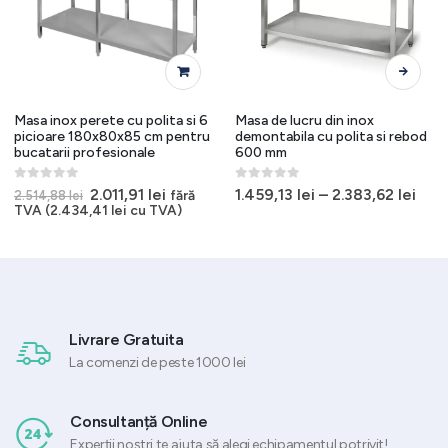
Acest produs are mai multe variații. Opțiunile pot fi alese în pagina produsului.
Masa inox perete cu polita si 6
Masa de lucru din inox
picioare 180x80x85 cm pentru
demontabila cu polita si rebod
bucatarii profesionale
600 mm
0
out of 5
0
out of 5
Prețul
Prețul
2.011,91
lei
1.459,13
lei
–
2.383,62
lei
fără
2.514,88
lei
t
inițial
curent
TVA (
2.434,41
lei
cu TVA)
a
este:
60 lei.
fost:
2.011,91 lei.
2.514,88 lei.
Livrare Gratuita
La comenzi de peste 1000 lei
Consultanță Online
Experții noștri te ajuta să alegi echipamentul potrivit!