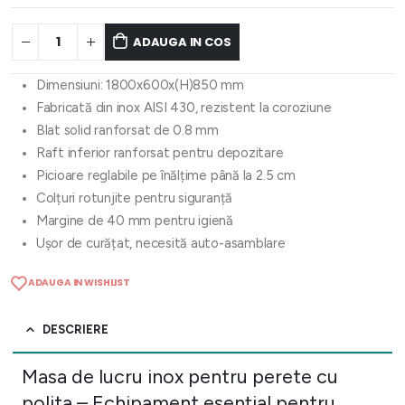
ADAUGA IN COS
Dimensiuni: 1800x600x(H)850 mm
Fabricată din inox AISI 430, rezistent la coroziune
Blat solid ranforsat de 0.8 mm
Raft inferior ranforsat pentru depozitare
Picioare reglabile pe înălțime până la 2.5 cm
Colțuri rotunjite pentru siguranță
Margine de 40 mm pentru igienă
Ușor de curățat, necesită auto-asamblare
ADAUGA IN WISHLIST
DESCRIERE
Masa de lucru inox pentru perete cu
polita – Echipament esențial pentru