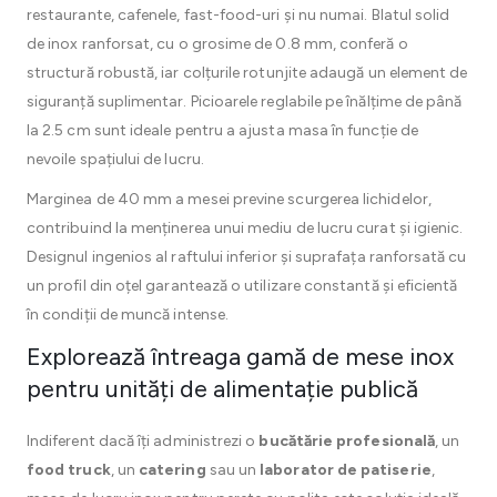
restaurante, cafenele, fast-food-uri și nu numai. Blatul solid
de inox ranforsat, cu o grosime de 0.8 mm, conferă o
structură robustă, iar colțurile rotunjite adaugă un element de
siguranță suplimentar. Picioarele reglabile pe înălțime de până
la 2.5 cm sunt ideale pentru a ajusta masa în funcție de
nevoile spațiului de lucru.
Marginea de 40 mm a mesei previne scurgerea lichidelor,
contribuind la menținerea unui mediu de lucru curat și igienic.
Designul ingenios al raftului inferior și suprafața ranforsată cu
un profil din oțel garantează o utilizare constantă și eficientă
în condiții de muncă intense.
Explorează întreaga gamă de mese inox
pentru unități de alimentație publică
Indiferent dacă îți administrezi o
bucătărie profesională
, un
food truck
, un
catering
sau un
laborator de patiserie
,