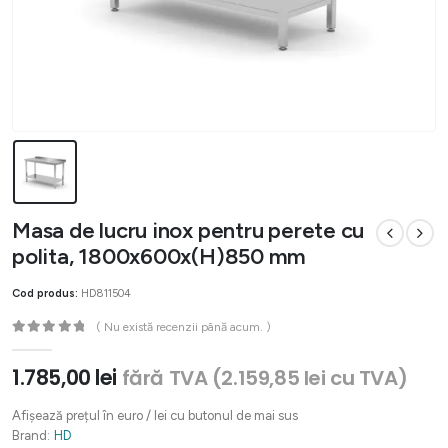
Masa de lucru inox pentru perete cu
polita, 1800x600x(H)850 mm
Cod produs:
HD811504
( Nu există recenzii până acum. )
0
out of 5
1.785,00
lei
fără TVA (
2.159,85
lei
cu TVA)
Afișează prețul în euro / lei cu butonul de mai sus
Brand:
HD