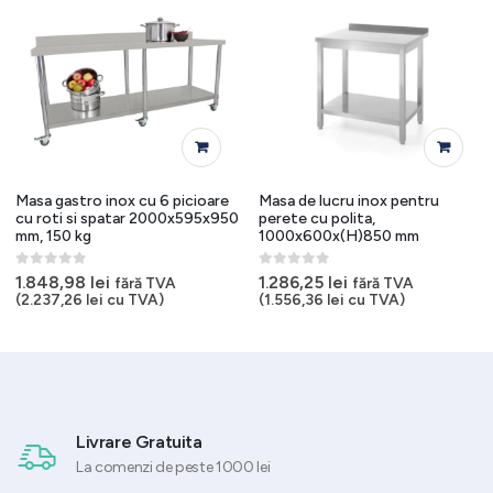
Masa gastro inox cu 6 picioare
Masa de lucru inox pentru
cu roti si spatar 2000x595x950
perete cu polita,
mm, 150 kg
1000x600x(H)850 mm
0
out of 5
0
out of 5
1.848,98
lei
1.286,25
lei
fără TVA
fără TVA
(
2.237,26
lei
cu TVA)
(
1.556,36
lei
cu TVA)
Livrare Gratuita
La comenzi de peste 1000 lei