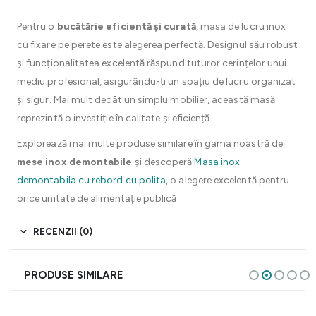
Pentru o
bucătărie eficientă și curată
, masa de lucru inox
cu fixare pe perete este alegerea perfectă. Designul său robust
și funcționalitatea excelentă răspund tuturor cerințelor unui
mediu profesional, asigurându-ți un spațiu de lucru organizat
și sigur. Mai mult decât un simplu mobilier, această masă
reprezintă o investiție în calitate și eficiență.
Explorează mai multe produse similare în gama noastră de
mese inox demontabile
și descoperă
Masa inox
demontabila cu rebord cu polita
, o alegere excelentă pentru
orice unitate de alimentație publică.
RECENZII (0)
PRODUSE SIMILARE