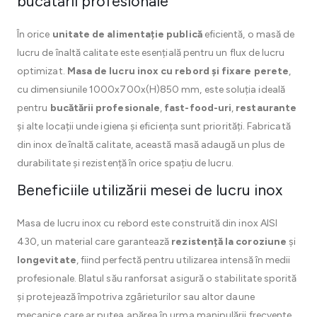
bucătării profesionale
În orice
unitate de alimentație publică
eficientă, o masă de
lucru de înaltă calitate este esențială pentru un flux de lucru
optimizat.
Masa de lucru inox cu rebord și fixare perete
,
cu dimensiunile 1000x700x(H)850 mm, este soluția ideală
pentru
bucătării profesionale
,
fast-food-uri
,
restaurante
și alte locații unde igiena și eficiența sunt priorități. Fabricată
din inox de înaltă calitate, această masă adaugă un plus de
durabilitate și rezistență în orice spațiu de lucru.
Beneficiile utilizării mesei de lucru inox
Masa de lucru inox cu rebord este construită din inox AISI
430, un material care garantează
rezistență la coroziune
și
longevitate
, fiind perfectă pentru utilizarea intensă în medii
profesionale. Blatul său ranforsat asigură o stabilitate sporită
și protejează împotriva zgârieturilor sau altor daune
mecanice care ar putea apărea în urma manipulării frecvente.