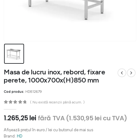
Masa de lucru inox, rebord, fixare
perete, 1000x700x(H)850 mm
Cod produs:
HD812679
( Nu există recenzii până acum. )
0
out of 5
1.265,25
lei
fără TVA (
1.530,95
lei
cu TVA)
Afișează prețul în euro / lei cu butonul de mai sus
Brand:
HD