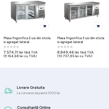
Masa frigorifica 2 usi din sticla
Masa frigorifica 3 usi din sticla
si agregat lateral
si agregat lateral
0
out of 5
0
out of 5
7.574,11
lei
8.849,46
lei
fără TVA
fără TVA
(
9.164,68
lei
cu TVA)
(
10.707,85
lei
cu TVA)
Livrare Gratuita
La comenzi de peste 1000 lei
Consultanță Online