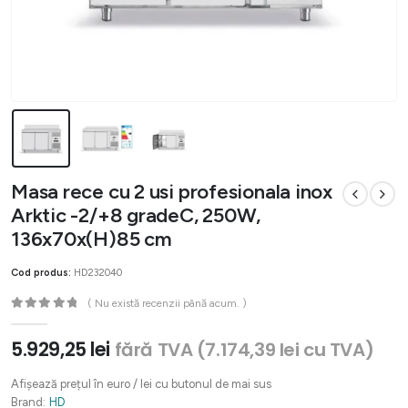
Masa rece cu 2 usi profesionala inox
Arktic -2/+8 gradeC, 250W,
136x70x(H)85 cm
Cod produs:
HD232040
( Nu există recenzii până acum. )
0
out of 5
5.929,25
lei
fără TVA (
7.174,39
lei
cu TVA)
Afișează prețul în euro / lei cu butonul de mai sus
Brand:
HD