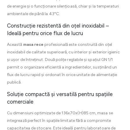
de energie și o funcționare silențioasă, chiar și la temperaturi
ambientale de până la 43°C.
Construcție rezistentă din oțel inoxidabil –
Ideală pentru orice flux de lucru
Această
masa rece
profesională este construită din oțel
inoxidabil de calitate superioară, cu interior și exterior igienic
și ușor de întreținut. Două polițe reglabile și spațiul GN 1/1
permit o organizare eficientă a ingredientelor, susținând un
flux de lucru rapid și ordonat în orice unitate de alimentație
publică.
Soluție compactă și versatilă pentru spațiile
comerciale
Cu dimensiuni optimizate de 136x70x(H)85 cm, masa se
integrează perfect în spațiile limitate fără a compromite
capacitatea de stocare. Este ideală pentru laboratoare de