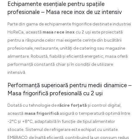
Echipamente esențiale pentru spațiile
profesionale – Masa rece inox de uz intensiv
Parte din gama de echipamente frigorifice destinate industriei
HoReCa, această
masa rece inox
cu 2 uși este proiectată
pentru a răspunde celor mai exigente cerințe din bucătării
profesionale, restaurante, unități de catering sau magazine
alimentare. Robustă, fiabilă și eficientă energetic, masa oferă
performanță constantă chiar și în condiții de utilizare
intensivă.
Performanță superioară pentru medii dinamice –
Masa frigorifică profesională cu 2 uși
Dotată cu tehnologie de
răcire forțată
și control digital,
această
masa frigorifică
asigură o temperatură optimă între
-2°C și +8°C, adaptabilă în funcție de tipul alimentelor
stocate. Sistemul de refrigerare este echipat cu unitate
EMBRACO de înaltă eficiență, contribuind la un consum redus