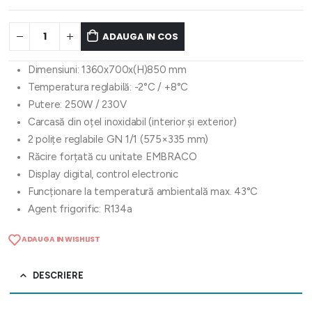
ADAUGA IN COS
Dimensiuni: 1360x700x(H)850 mm
Temperatura reglabilă: -2°C / +8°C
Putere: 250W / 230V
Carcasă din oțel inoxidabil (interior și exterior)
2 polițe reglabile GN 1/1 (575×335 mm)
Răcire forțată cu unitate EMBRACO
Display digital, control electronic
Funcționare la temperatură ambientală max. 43°C
Agent frigorific: R134a
ADAUGA IN WISHLIST
DESCRIERE