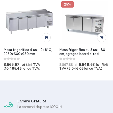
25%
Masa frigorifica 4 usi, -2+8°C,
Masa frigorifica cu 3 usi, 180
2230x600x950 mm
cm, agregat lateral si roti
0
out of 5
0
out of 5
Prețul
Prețul
8.665,67
lei
6.649,63
lei
fără TVA
fără
8.867,88
lei
inițial
curent
(
10.485,46
lei
cu TVA)
TVA (
8.046,05
lei
cu TVA)
a
este:
fost:
6.649,6
8.867,88 lei.
Livrare Gratuita
La comenzi de peste 1000 lei