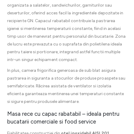
organizata a salatelor, sandwichurilor, garniturilor sau
deserturilor, oferind acces facil la ingredientele depozitate in
recipiente GN. Capacul rabatabil contribuie la pastrarea
igienei si mentinerea temperaturii constante, fiind in acelasi
timp usor de manevrat pentru personalul din bucatarie. Zona
de lucru este prevazuta cu o suprafata din polietilena ideala
pentru taiere si portionare, integrand astfel functii multiple
intr-un singur echipament compact.
In plus, camera frigorifica generoasa de sub blat asigura
pastrarea in siguranta a stocurilor de produse proaspete sau
semifabricate. Răcirea asistata de ventilator si izolatia
eficienta garanteaza mentinerea unei temperaturi constante
si sigure pentru produsele alimentare.
Masa rece cu capac rabatabil – ideala pentru
bucatarii comerciale si food service
Fiabilitatea constructiei din
otel inoxidabil AISI 201
,