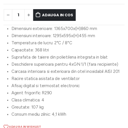
ADAUGA IN COS
Dimensiuni exterioare: 1365x700x(H)860 mm
Dimensiuni interioare: 1295x595x(H)455 mm
Temperatura de lucru: 2°C / 8°C
Capacitate: 368 litri
Suprafata de taiere din polietilena integrata in blat
Deschidere superioara pentru 4xGN 1/1 (fara recipiente)
Carcasa interioara si exterioara din otel inoxidabil AISI 201
Racire statica asistata de ventilator
Afisaj digital si termostat electronic
Agent frigorific R290
Clasa climatica: 4
Greutate: 107 kg
Consum mediu zilnic: 4,1 kWh
ADAUGA IN WISHLIST