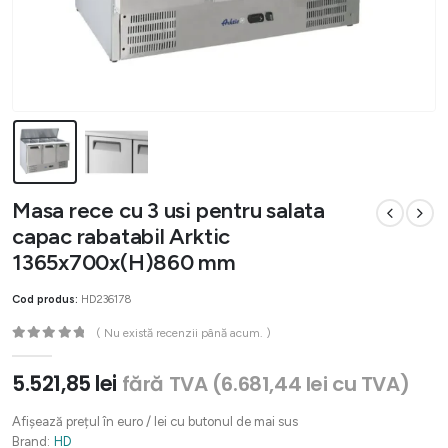
Masa rece cu 3 usi pentru salata
capac rabatabil Arktic
1365x700x(H)860 mm
Cod produs:
HD236178
( Nu există recenzii până acum. )
0
out of 5
5.521,85
lei
fără TVA (
6.681,44
lei
cu TVA)
Afișează prețul în euro / lei cu butonul de mai sus
Brand:
HD