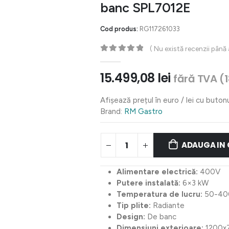
banc SPL7012E
Cod produs:
RG117261033
( Nu există recenzii până
0
out of 5
15.499,08
lei
fără TVA (
Afișează prețul în euro / lei cu buton
Brand:
RM Gastro
ADAUGA IN
Alimentare electrică:
400V
Putere instalată:
6×3 kW
Temperatura de lucru:
50-40
Tip plite:
Radiante
Design:
De banc
Dimensiuni exterioare:
1200x