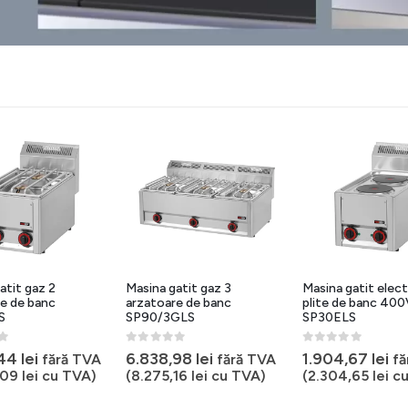
atit gaz 2
Masina gatit gaz 3
Masina gatit elect
e de banc
arzatoare de banc
plite de banc 40
S
SP90/3GLS
SP30ELS
5
0
out of 5
0
out of 5
,44
lei
6.838,98
lei
1.904,67
lei
fără TVA
fără TVA
fă
,09
lei
cu TVA)
(
8.275,16
lei
cu TVA)
(
2.304,65
lei
cu