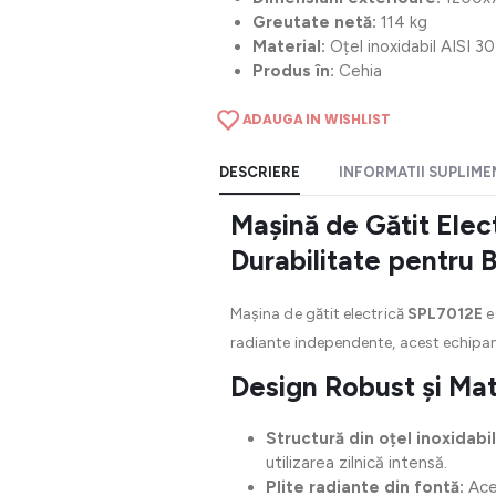
Greutate netă:
114 kg
Material:
Oțel inoxidabil AISI 3
Produs în:
Cehia
ADAUGA IN WISHLIST
DESCRIERE
INFORMATII SUPLIM
Mașină de Gătit Elec
Durabilitate pentru B
Mașina de gătit electrică
SPL7012E
e
radiante independente, acest echipamen
Design Robust și Ma
Structură din oțel inoxidabi
utilizarea zilnică intensă.
Plite radiante din fontă:
Aces