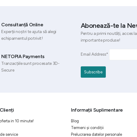
Abonează-te la Ne
Consultanță Online
Experții noștri te ajuta să alegi
Pentru a primi noutăți, acces la
echipamentul potrivit!
importante produse!
Email Address*
NETOPIA Payments
Tranzacțiile sunt procesate 3D-
Secure
Clienți
Informații Suplimentare
oferta in 10 minute!
Blog
Termeni și condiții
de service
Prelucrarea datelor personale