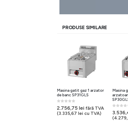
PRODUSE SIMILARE
Masina gatit electrica 4
Masina gatit gaz 1 arzator
Masina g
plite de banc 400V
de banc SP31GLS
arzatoar
SP60ELS
SP30GL
0
out of 5
2.756,75
lei
fără TVA
0
out of 5
0
out of 
3.358,23
lei
3.536
fără TVA
(
3.335,67
lei
cu TVA)
(
4.063,45
lei
cu TVA)
(
4.279