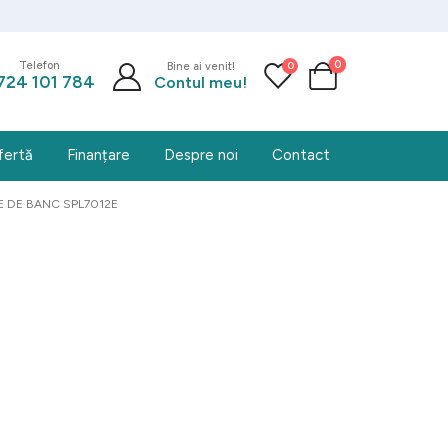
0
0
Telefon
Bine ai venit!
724 101 784
Contul meu!
fertă
Finanțare
Despre noi
Contact
E DE BANC SPL7012E