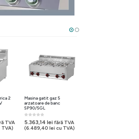
rica 2
Masina gatit gaz 5
Masina gatit gaz 2
0V
arzatoare de banc
arzatoare cu cuptor
SP90/5GL
SPT62GLS
0
out of 5
0
out of 5
5.363,14
lei
10.876,65
lei
ră TVA
fără TVA
fără TVA
 TVA)
(
6.489,40
lei
cu TVA)
(
13.160,74
lei
cu TVA)