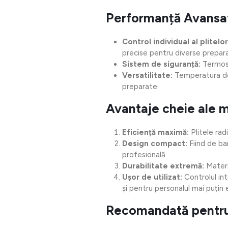
Performanță Avansat
Control individual al plitelor
precise pentru diverse prepar
Sistem de siguranță:
Termosta
Versatilitate:
Temperatura de 
preparate.
Avantaje cheie ale m
Eficiență maximă:
Plitele rad
Design compact:
Fiind de ban
profesională.
Durabilitate extremă:
Materi
Ușor de utilizat:
Controlul int
și pentru personalul mai puțin
Recomandată pentru