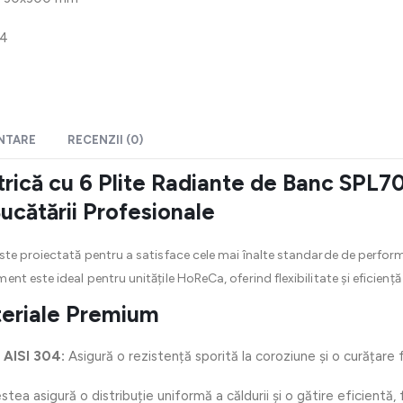
04
ENTARE
RECENZII (0)
trică cu 6 Plite Radiante de Banc SPL7
ucătării Profesionale
ste proiectată pentru a satisface cele mai înalte standarde de performa
t este ideal pentru unitățile HoReCa, oferind flexibilitate și eficiență 
teriale Premium
l AISI 304:
Asigură o rezistență sporită la coroziune și o curățare 
tea asigură o distribuție uniformă a căldurii și o gătire eficientă, 