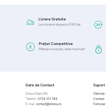
Livrare Gratuita
La comenzi de peste 1000 lei
Prețuri Competitive
Plătești mai puțin, obții mai mult!
Date de Contact
Suport 
Direca Depo SRL
Obțineți 
Telefon:
0724 101 784
Contact
E-mail:
contact@direca.ro
Formular 