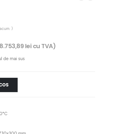
 acum. )
18.753,89
lei
cu TVA)
ul de mai sus
 COS
0°C
730x300 mm