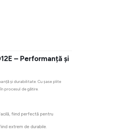
012E – Performanță și
nță și durabilitate. Cu șase plite
în procesul de gătire.
facilă, fiind perfectă pentru
fiind extrem de durabile.