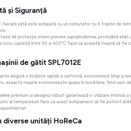
ă și Siguranță
:
Fiecare plită este echipată cu un comutator cu 6 trepte de tem
ate.
tul de protecție intern previne supraîncălzirea, protejând atât uti
lucru cuprinsă între 50 și 400°C face ca această mașină să fie i
așinii de gătit SPL7012E
iante asigură o încălzire rapidă și uniformă, economisind timp și en
c, această mașină economisește spațiu în bucătărie, fiind ușor de i
alele premium și designul robust garantează o utilizare intensă și
uitiv al temperaturii face ca acest echipament să fie potrivit atât
 experimentat.
 diverse unități HoReCa