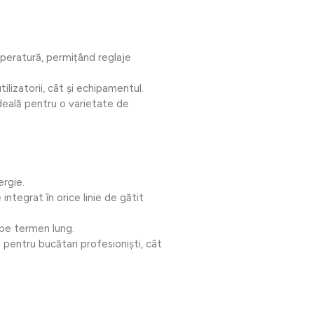
peratură, permițând reglaje
lizatorii, cât și echipamentul.
deală pentru o varietate de
ergie.
ntegrat în orice linie de gătit
 pe termen lung.
 pentru bucătari profesioniști, cât