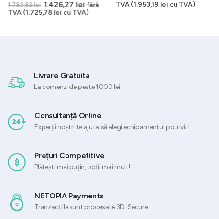
inițial
curent
0
out of 5
Prețul
Prețul
1.426,27
lei
TVA (
1.953,19
lei
cu TVA)
fără
1.782,83
lei
a
este:
inițial
curent
TVA (
1.725,78
lei
cu TVA)
lei.
fost:
1.614,21 l
a
este:
2.017,76 lei.
fost:
1.426,27 lei.
1.782,83 lei.
Livrare Gratuita
La comenzi de peste 1000 lei
Consultanță Online
Experții noștri te ajuta să alegi echipamentul potrivit!
Prețuri Competitive
Plătești mai puțin, obții mai mult!
NETOPIA Payments
Tranzacțiile sunt procesate 3D-Secure