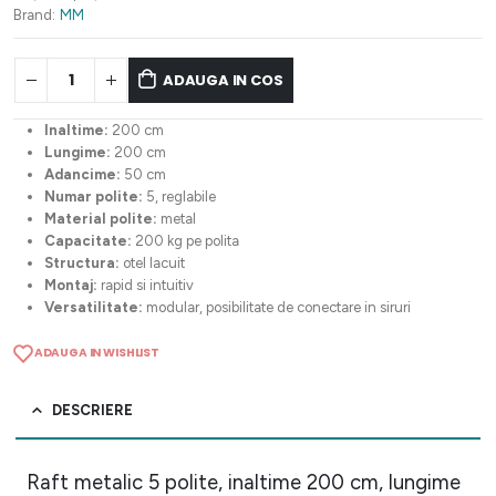
1.293,37 lei.
Brand:
MM
ADAUGA IN COS
Inaltime:
200 cm
Lungime:
200 cm
Adancime:
50 cm
Numar polite:
5, reglabile
Material polite:
metal
Capacitate:
200 kg pe polita
Structura:
otel lacuit
Montaj:
rapid si intuitiv
Versatilitate:
modular, posibilitate de conectare in siruri
ADAUGA IN WISHLIST
DESCRIERE
Raft metalic 5 polite, inaltime 200 cm, lungime