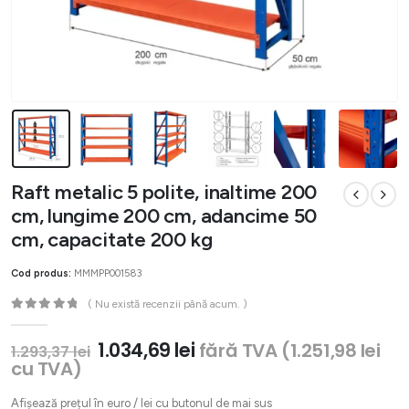
Raft metalic 5 polite, inaltime 200
cm, lungime 200 cm, adancime 50
cm, capacitate 200 kg
Cod produs:
MMMPP001583
( Nu există recenzii până acum. )
0
out of 5
Prețul
Prețul
1.034,69
lei
fără TVA (
1.251,98
lei
1.293,37
lei
inițial
curent
cu TVA)
a
este:
fost:
1.034,69 lei.
Afișează prețul în euro / lei cu butonul de mai sus