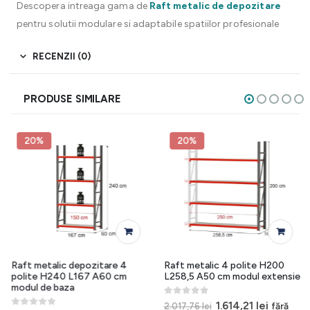
Descopera intreaga gama de
Raft metalic de depozitare
pentru solutii modulare si adaptabile spatiilor profesionale
RECENZII (0)
PRODUSE SIMILARE
20%
20%
Raft metalic depozitare 4
Raft metalic 4 polite H200
polite H240 L167 A60 cm
L258,5 A50 cm modul extensie
modul de baza
0
out of 5
Prețul
Prețul
1.614,21
lei
fără
2.017,76
lei