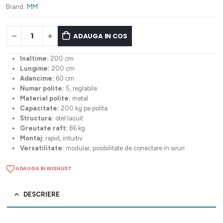
1.509,28 lei.
Brand:
MM
ADAUGA IN COS
Inaltime:
200 cm
Lungime:
200 cm
Adancime:
60 cm
Numar polite:
5, reglabile
Material polite:
metal
Capacitate:
200 kg pe polita
Structura:
otel lacuit
Greutate raft:
86 kg
Montaj:
rapid, intuitiv
Versatilitate:
modular, posibilitate de conectare in siruri
ADAUGA IN WISHLIST
DESCRIERE