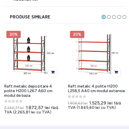
PRODUSE SIMILARE
20%
20%
Raft metalic depozitare 4
Raft metalic 4 polite H200
polite H200 L267 A60 cm
L258,5 A40 cm modul extensie
modul de baza
0
out of 5
Prețul
Prețul
1.525,29
lei
fără
1.906,62
lei
inițial
curent
0
out of 5
Prețul
Prețul
1.872,57
lei
TVA (
1.845,60
lei
cu TVA)
fără
2.340,71
lei
a
este:
t
inițial
curent
TVA (
2.265,81
lei
cu TVA)
fost:
1.525,29
a
este:
1.906,62 lei.
5 lei.
fost:
1.872,57 lei.
2.340,71 lei.