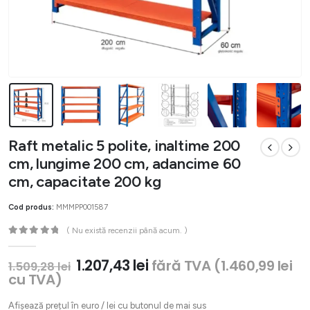
Raft metalic 5 polite, inaltime 200
cm, lungime 200 cm, adancime 60
cm, capacitate 200 kg
Cod produs:
MMMPP001587
( Nu există recenzii până acum. )
0
out of 5
Prețul
Prețul
1.207,43
lei
fără TVA (
1.460,99
lei
1.509,28
lei
inițial
curent
cu TVA)
a
este:
fost:
1.207,43 lei.
Afișează prețul în euro / lei cu butonul de mai sus