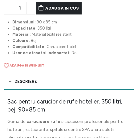
ADAUGA IN COS
Dimensiuni:
90 x 85 cm
Capacitate:
350 litri
Material:
Material textil rezistent
Culoare:
Bej
Compatibilitate:
Carucioare hotel
Usor de atasat si indepartat:
Da
ADAUGA IN WISHLIST
DESCRIERE
Sac pentru carucior de rufe hotelier, 350 litri,
bej, 90×85 cm
Gama de
carucioare rufe
si accesorii profesionale pentru
hoteluri, restaurante, spitale si centre SPA ofera solutii
eficiente pentru transportul si gestionarea textilelor,