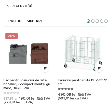
RECENZII (0)
PRODUSE SIMILARE
20%
Sac pentru carucior de rufe
Cărucior pentru rufe 80x52x72
hotelier, 2 compartimente, gri-
cm
maro, 90×85 cm
5.00
out of 5
490,09
lei
fără TVA
0
out of 5
Prețul
Prețul
190,01
lei
(
593,01
lei
cu TVA)
fără TVA
237,51
lei
inițial
curent
(
229,91
lei
cu TVA)
a
este:
i.
fost:
190,01 lei.