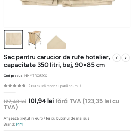
Sac pentru carucior de rufe hotelier,
capacitate 350 litri, bej, 90×85 cm
Cod produs:
MMMTP006700
( Nu există recenzii până acum. )
0
out of 5
Prețul
Prețul
101,94
lei
fără TVA (
123,35
lei
cu
127,43
lei
inițial
curent
TVA)
a
este:
fost:
101,94 lei.
Afișează prețul în euro / lei cu butonul de mai sus
127,43 lei.
Brand:
MM